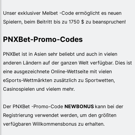
Unser exklusiver Melbet -Code ermöglicht es neuen
Spielern, beim Beitritt bis zu 1750 $ zu beanspruchen!
PNXBet-Promo-Codes
PNXBet ist in Asien sehr beliebt und auch in vielen
anderen Ländern auf der ganzen Welt verfügbar. Dies ist
eine ausgezeichnete Online-Wettseite mit vielen
eSports-Wettmärkten zusätzlich zu Sportwetten,
Casinospielen und vielem mehr.
Der PNXBet -Promo-Code
NEWBONUS
kann bei der
Registrierung verwendet werden, um den größten
verfügbaren Willkommensbonus zu erhalten.