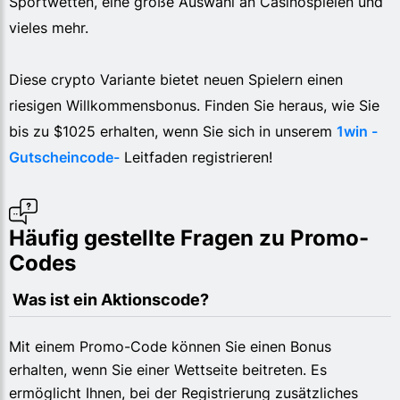
Sportwetten, eine große Auswahl an Casinospielen und
vieles mehr.
Diese crypto Variante bietet neuen Spielern einen
riesigen Willkommensbonus. Finden Sie heraus, wie Sie
bis zu $1025 erhalten, wenn Sie sich in unserem
1win -
Gutscheincode-
Leitfaden registrieren!
Häufig gestellte Fragen zu Promo-
Codes
 Was ist ein Aktionscode?
Mit einem Promo-Code können Sie einen Bonus
erhalten, wenn Sie einer Wettseite beitreten. Es
ermöglicht Ihnen, bei der Registrierung zusätzliches