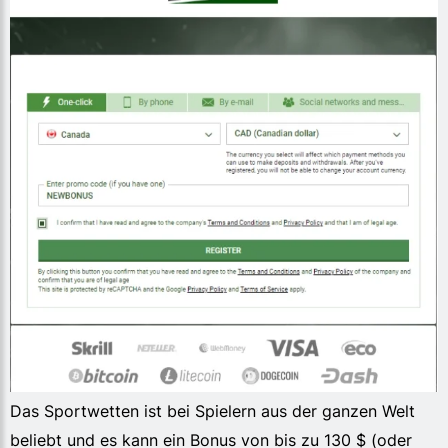
Das Sportwetten ist bei Spielern aus der ganzen Welt
beliebt und es kann ein Bonus von bis zu 130 $ (oder