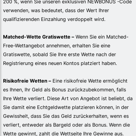
200 %, wenn Sie unseren exklusiven NEWBONUS -Code
verwenden, was bedeutet, dass der Wert Ihrer
qualifizierenden Einzahlung verdoppelt wird.
Matched-Wette Gratiswette –
Wenn Sie ein Matched-
Free-Wettangebot annehmen, erhalten Sie eine
Gratiswette, sobald Sie Ihre erste Wette nach der
Registrierung eines neuen Kontos platziert haben.
Risikofreie Wetten –
Eine risikofreie Wette ermöglicht
es Ihnen, Ihr Geld als Bonus zurückzubekommen, falls
Ihre Wette verliert. Diese Art von Angebot ist beliebt, da
Sie damit eine Echtgeldwette platzieren können, in der
Gewissheit, dass Sie das Geld zurückerhalten, wenn es
verliert, entweder als Bargeld oder als Bonus. Wenn die
Wette gewinnt, zahlt die Wettseite Ihre Gewinne aus.