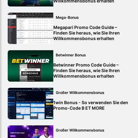
Willkommensbonus erhalten
Mega-Bonus
Megapari Promo Code Guide –
Finden Sie heraus, wie Sie Ihren
Willkommensbonus erhalten
Betwinner Bonus
Betwinner Promo Code Guide –
Finden Sie heraus, wie Sie Ihren
Willkommensbonus erhalten
Großer Willkommensbonus
1win Bonus - So verwenden Sie den
Promo-Code B ET MORE
Großer Willkommensbonus