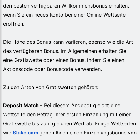
den besten verfügbaren Willkommensbonus erhalten,
wenn Sie ein neues Konto bei einer Online-Wettseite
eröffnen.
Die Höhe des Bonus kann variieren, ebenso wie die Art
des verfügbaren Bonus. Im Allgemeinen erhalten Sie
eine Gratiswette oder einen Bonus, indem Sie einen
Aktionscode oder Bonuscode verwenden.
Zu den Arten von Gratiswetten gehören:
Deposit Match –
Bei diesem Angebot gleicht eine
Wettseite den Betrag Ihrer ersten Einzahlung mit einer
Gratiswette bis zum gleichen Wert ab. Einige Wettseiten
wie
Stake.com
geben Ihnen einen Einzahlungsbonus von