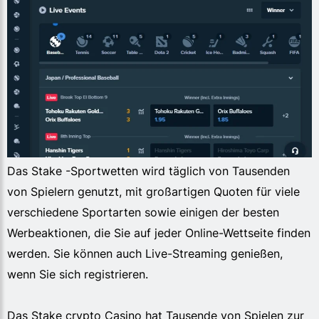
Das Stake -Sportwetten wird täglich von Tausenden
von Spielern genutzt, mit großartigen Quoten für viele
verschiedene Sportarten sowie einigen der besten
Werbeaktionen, die Sie auf jeder Online-Wettseite finden
werden. Sie können auch Live-Streaming genießen,
wenn Sie sich registrieren.
Das Stake crypto Casino hat Tausende von Spielen zur