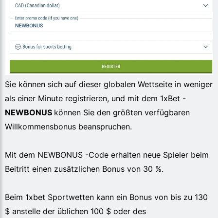
Sie können sich auf dieser globalen Wettseite in weniger
als einer Minute registrieren, und mit dem 1xBet -
NEWBONUS
können Sie den größten verfügbaren
Willkommensbonus beanspruchen.
Mit dem NEWBONUS -Code erhalten neue Spieler beim
Beitritt einen zusätzlichen Bonus von 30 %.
Beim 1xbet Sportwetten kann ein Bonus von bis zu 130
$ anstelle der üblichen 100 $ oder des