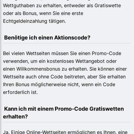
Wettguthaben zu erhalten, entweder als Gratiswette
oder als Bonus, wenn Sie eine erste
Echtgeldeinzahlung tätigen.
 Benötige ich einen Aktionscode?
Bei vielen Wettseiten müssen Sie einen Promo-Code
verwenden, um ein kostenloses Wettangebot oder
einen Willkommensbonus zu erhalten. Sie können einer
Wettseite auch ohne Code beitreten, aber Sie erhalten
Ihren Bonus möglicherweise nicht, wenn ein Code
erforderlich ist.
 Kann ich mit einem Promo-Code Gratiswetten 
erhalten?
Ja. Einige Online-Wettseiten ermöglichen es Ihnen, eine