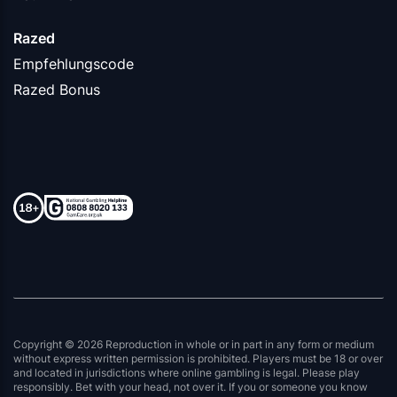
Razed
Empfehlungscode
Razed Bonus
Copyright © 2026 Reproduction in whole or in part in any form or medium
without express written permission is prohibited. Players must be 18 or over
and located in jurisdictions where online gambling is legal. Please play
responsibly. Bet with your head, not over it. If you or someone you know