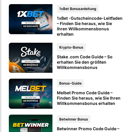
1xBet Bonusanleitung
1xBet -Gutscheincode-Leitfaden
– Finden Sie heraus, wie Sie
Ihren Willkommensbonus
erhalten
Krypto-Bonus
Stake .com Code Guide – So
erhalten Sie den größten
Willkommensbonus
Bonus-Guide
Melbet Promo Code Guide –
Finden Sie heraus, wie Sie Ihren
Willkommensbonus erhalten
Betwinner Bonus
Betwinner Promo Code Guide –