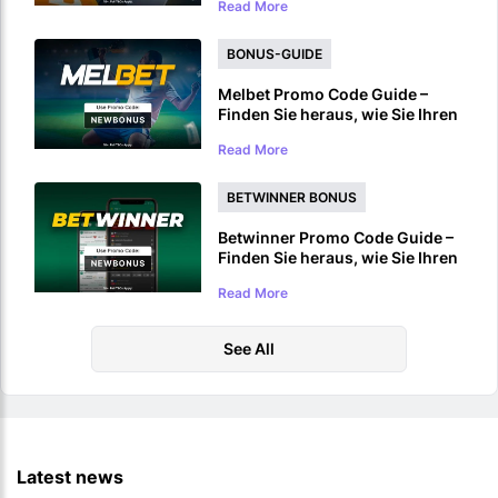
Read More
BONUS-GUIDE
Melbet Promo Code Guide –
Finden Sie heraus, wie Sie Ihren
Willkommensbonus erhalten
Read More
BETWINNER BONUS
Betwinner Promo Code Guide –
Finden Sie heraus, wie Sie Ihren
Willkommensbonus erhalten
Read More
See All
Latest news