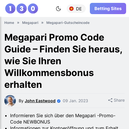
Betting Sites
DE
Home
Megapari
Megapari-Gutscheincode
Megapari Promo Code
Guide – Finden Sie heraus,
wie Sie Ihren
Willkommensbonus
erhalten
Share
By
John Eastwood
09 Jan. 2023
Informieren Sie sich über den Megapari -Promo-
Code NEWBONUS
Informationen zur Kontoeröffnung und zum Erhalt