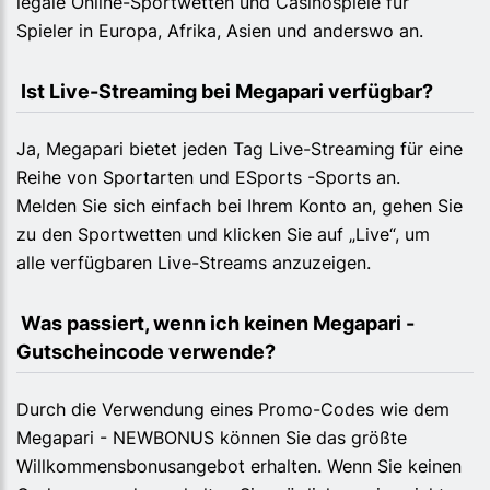
legale Online-Sportwetten und Casinospiele für
Spieler in Europa, Afrika, Asien und anderswo an.
 Ist Live-Streaming bei Megapari verfügbar?
Ja, Megapari bietet jeden Tag Live-Streaming für eine
Reihe von Sportarten und ESports -Sports an.
Melden Sie sich einfach bei Ihrem Konto an, gehen Sie
zu den Sportwetten und klicken Sie auf „Live“, um
alle verfügbaren Live-Streams anzuzeigen.
 Was passiert, wenn ich keinen Megapari -
Gutscheincode verwende?
Durch die Verwendung eines Promo-Codes wie dem
Megapari - NEWBONUS können Sie das größte
Willkommensbonusangebot erhalten. Wenn Sie keinen