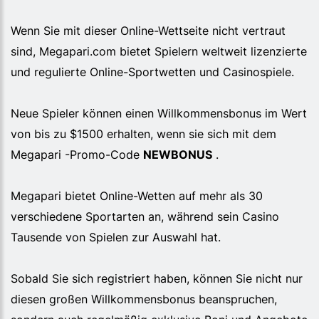
Wenn Sie mit dieser Online-Wettseite nicht vertraut
sind, Megapari.com bietet Spielern weltweit lizenzierte
und regulierte Online-Sportwetten und Casinospiele.
Neue Spieler können einen Willkommensbonus im Wert
von bis zu $1500 erhalten, wenn sie sich mit dem
Megapari -Promo-Code
NEWBONUS
.
Megapari bietet Online-Wetten auf mehr als 30
verschiedene Sportarten an, während sein Casino
Tausende von Spielen zur Auswahl hat.
Sobald Sie sich registriert haben, können Sie nicht nur
diesen großen Willkommensbonus beanspruchen,