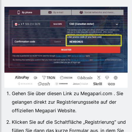
Gehen Sie über diesen Link zu Megapari.com . Sie
gelangen direkt zur Registrierungsseite auf der
offiziellen Megapari Website.
Klicken Sie auf die Schaltfläche „Registrierung“ und
füllen Sie dann das kurze Formular aus, in dem Sie