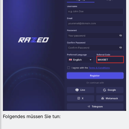
Folgendes müssen Sie tun: