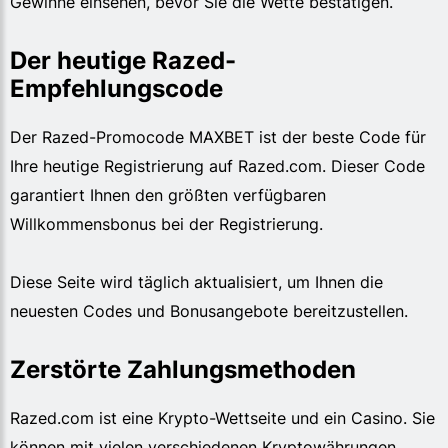
Gewinne einsehen, bevor Sie die Wette bestätigen.
Der heutige Razed-
Empfehlungscode
Der Razed-Promocode MAXBET ist der beste Code für
Ihre heutige Registrierung auf Razed.com. Dieser Code
garantiert Ihnen den größten verfügbaren
Willkommensbonus bei der Registrierung.
Diese Seite wird täglich aktualisiert, um Ihnen die
neuesten Codes und Bonusangebote bereitzustellen.
Zerstörte Zahlungsmethoden
Razed.com ist eine Krypto-Wettseite und ein Casino. Sie
können mit vielen verschiedenen Kryptowährungen