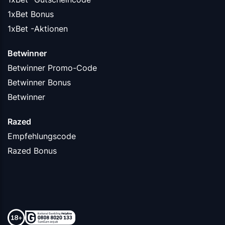
1xBet Bonus
1xBet -Aktionen
Betwinner
Betwinner Promo-Code
Betwinner Bonus
Betwinner
Razed
Empfehlungscode
Razed Bonus