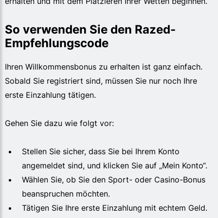
erhalten und mit dem Platzieren Ihrer Wetten beginnen.
So verwenden Sie den Razed-
Empfehlungscode
Ihren Willkommensbonus zu erhalten ist ganz einfach.
Sobald Sie registriert sind, müssen Sie nur noch Ihre
erste Einzahlung tätigen.
Gehen Sie dazu wie folgt vor:
Stellen Sie sicher, dass Sie bei Ihrem Konto
angemeldet sind, und klicken Sie auf „Mein Konto“.
Wählen Sie, ob Sie den Sport- oder Casino-Bonus
beanspruchen möchten.
Tätigen Sie Ihre erste Einzahlung mit echtem Geld.