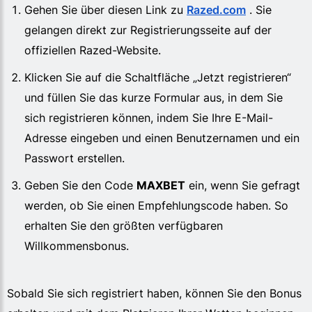
Gehen Sie über diesen Link zu
Razed.com
. Sie
gelangen direkt zur Registrierungsseite auf der
offiziellen Razed-Website.
Klicken Sie auf die Schaltfläche „Jetzt registrieren“
und füllen Sie das kurze Formular aus, in dem Sie
sich registrieren können, indem Sie Ihre E-Mail-
Adresse eingeben und einen Benutzernamen und ein
Passwort erstellen.
Geben Sie den Code
MAXBET
ein, wenn Sie gefragt
werden, ob Sie einen Empfehlungscode haben. So
erhalten Sie den größten verfügbaren
Willkommensbonus.
Sobald Sie sich registriert haben, können Sie den Bonus