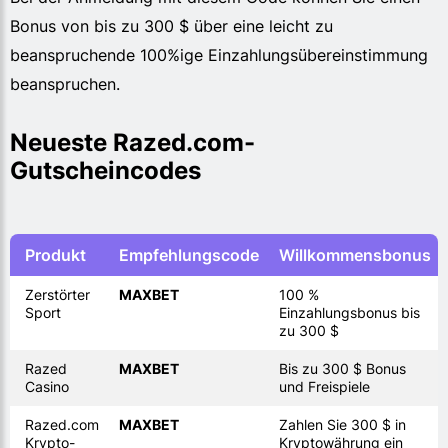
Bonus von bis zu 300 $ über eine leicht zu
beanspruchende 100%ige Einzahlungsübereinstimmung
beanspruchen.
Neueste Razed.com-
Gutscheincodes
Produkt
Empfehlungscode
Willkommensbonus
Zerstörter
MAXBET
100 %
Sport
Einzahlungsbonus bis
zu 300 $
Razed
MAXBET
Bis zu 300 $ Bonus
Casino
und Freispiele
Razed.com
MAXBET
Zahlen Sie 300 $ in
Krypto-
Kryptowährung ein