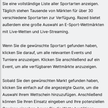
Sie eine vollständige Liste aller Sportarten anzeigen.
Täglich stehen Tausende von Märkten für über 30
verschiedene Sportarten zur Verfügung. Razed bietet
außerdem eine große Auswahl an E-Sport-Wettmärkten
mit Live-Wetten und Live-Streaming.
Wenn Sie die gewünschte Sportart gefunden haben,
klicken Sie darauf, um alle relevanten Events und
Turniere anzuzeigen. Klicken Sie anschließend auf ein
Event, um alle verfügbaren Wettmärkte anzuzeigen.
Sobald Sie den gewünschten Markt gefunden haben,
klicken Sie einfach auf die angezeigte Quote, um die
Auswahl Ihrem Wettschein hinzuzufügen. Anschließend
können Sie Ihren Einsatz eingeben und Ihre potenziellen