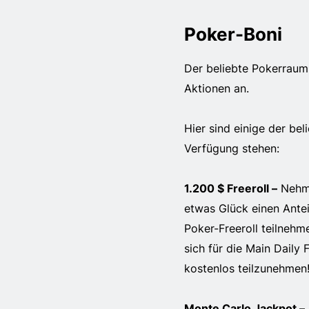
Poker-Boni
Der beliebte Pokerraum
Aktionen an.
Hier sind einige der be
Verfügung stehen:
1.200 $ Freeroll –
Nehme
etwas Glück einen Antei
Poker-Freeroll teilnehme
sich für die Main Daily
kostenlos teilzunehmen
Monte Carlo Jackpot –