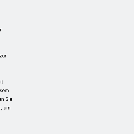
r
zur
it
esem
en Sie
), um