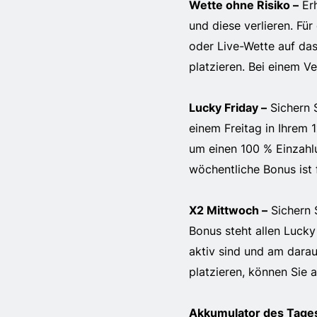
Wette ohne Risiko –
Erh
und diese verlieren. Fü
oder Live-Wette auf das
platzieren. Bei einem Ve
Lucky Friday –
Sichern S
einem Freitag in Ihrem 
um einen 100 % Einzahl
wöchentliche Bonus ist 
X2 Mittwoch –
Sichern 
Bonus steht allen Lucky
aktiv sind und am dara
platzieren, können Sie 
Akkumulator des Tages