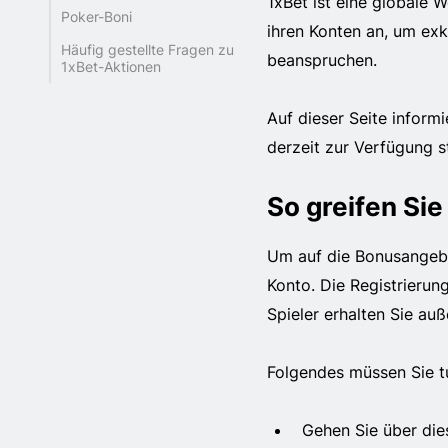
1xBet ist eine globale W
Poker-Boni
ihren Konten an, um ex
Häufig gestellte Fragen zu
beanspruchen.
1xBet-Aktionen
Auf dieser Seite informi
derzeit zur Verfügung s
So greifen Sie
Um auf die Bonusangebo
Konto. Die Registrierung
Spieler erhalten Sie a
Folgendes müssen Sie t
Gehen Sie über die