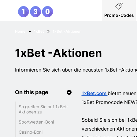
Promo-Codes
Home
1xBet
1xBet -Aktionen
1xBet -Aktionen
Informieren Sie sich über die neuesten 1xBet -Aktio
On this page
1xBet.com
bietet neue
1xBet Promocode NEWBON
So greifen Sie auf 1xBet-
Aktionen zu
Sobald Sie sich bei 1xB
Sportwetten-Boni
verschiedenen Aktionen
Casino-Boni