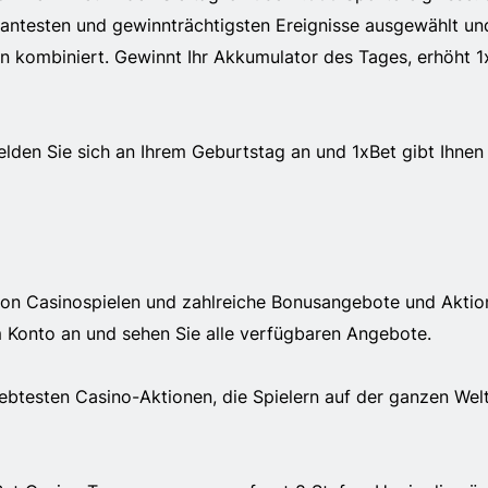
santesten und gewinnträchtigsten Ereignisse ausgewählt un
 kombiniert. Gewinnt Ihr Akkumulator des Tages, erhöht 1
lden Sie sich an Ihrem Geburtstag an und 1xBet gibt Ihnen
von Casinospielen und zahlreiche Bonusangebote und Aktio
m Konto an und sehen Sie alle verfügbaren Angebote.
liebtesten Casino-Aktionen, die Spielern auf der ganzen Wel