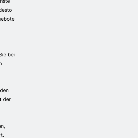
hste
 desto
ngebote
ie bei
n
eden
t der
n,
t.