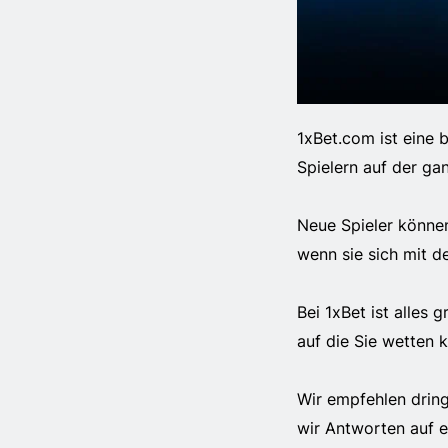
1xBet.com ist eine 
Spielern auf der ga
Neue Spieler könne
wenn sie sich mit
Bei 1xBet ist alles
auf die Sie wetten 
Wir empfehlen dring
wir Antworten auf e