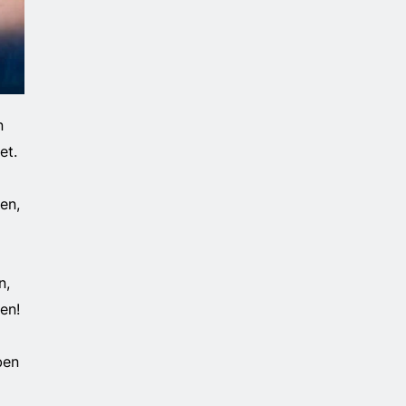
n
et.
en,
n,
en!
ben