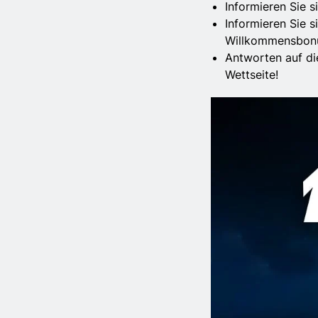
Informieren Sie
Informieren Sie s
Willkommensbon
Antworten auf di
Wettseite!