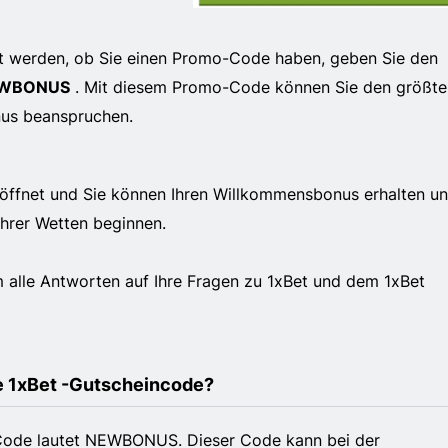
t werden, ob Sie einen Promo-Code haben, geben Sie den
WBONUS
. Mit diesem Promo-Code können Sie den größte
us beanspruchen.
 eröffnet und Sie können Ihren Willkommensbonus erhalten u
Ihrer Wetten beginnen.
m alle Antworten auf Ihre Fragen zu 1xBet und dem 1xBet
te 1xBet -Gutscheincode?
Code lautet NEWBONUS. Dieser Code kann bei der