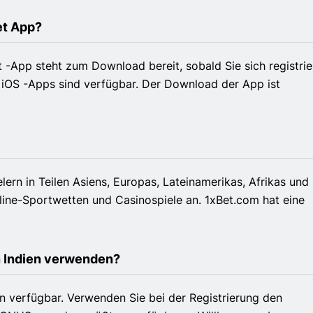
et App?
t -App steht zum Download bereit, sobald Sie sich registrie
 iOS -Apps sind verfügbar. Der Download der App ist
elern in Teilen Asiens, Europas, Lateinamerikas, Afrikas und
ine-Sportwetten und Casinospiele an. 1xBet.com hat eine
in Indien verwenden?
ien verfügbar. Verwenden Sie bei der Registrierung den