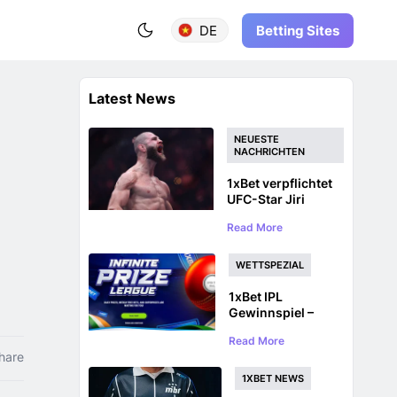
Betting Sites
DE
Latest News
NEUESTE
NACHRICHTEN
1xBet verpflichtet
UFC-Star Jiri
Prochazka als
Read More
Markenbotschafter
WETTSPEZIAL
1xBet IPL
Gewinnspiel –
Sichern Sie sich
Read More
einen erhöhten
hare
Einzahlungsbonus
mit dem Angebot
1XBET NEWS
der Infinite Prize