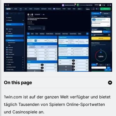
On this page
1win.com ist auf der ganzen Welt verfügbar und bietet
täglich Tausenden von Spielern Online-Sportwetten
und Casinospiele an.