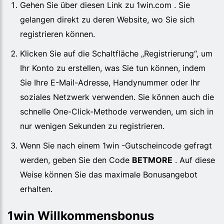
Gehen Sie über diesen Link zu 1win.com . Sie
gelangen direkt zu deren Website, wo Sie sich
registrieren können.
Klicken Sie auf die Schaltfläche „Registrierung“, um
Ihr Konto zu erstellen, was Sie tun können, indem
Sie Ihre E-Mail-Adresse, Handynummer oder Ihr
soziales Netzwerk verwenden. Sie können auch die
schnelle One-Click-Methode verwenden, um sich in
nur wenigen Sekunden zu registrieren.
Wenn Sie nach einem 1win -Gutscheincode gefragt
werden, geben Sie den Code
BETMORE
. Auf diese
Weise können Sie das maximale Bonusangebot
erhalten.
1win Willkommensbonus