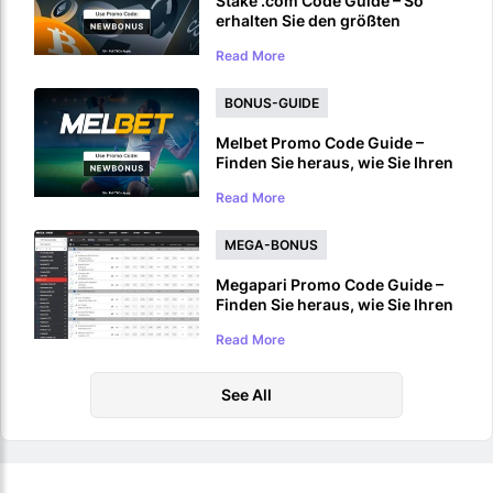
Stake .com Code Guide – So
erhalten Sie den größten
Willkommensbonus
Read More
BONUS-GUIDE
Melbet Promo Code Guide –
Finden Sie heraus, wie Sie Ihren
Willkommensbonus erhalten
Read More
MEGA-BONUS
Megapari Promo Code Guide –
Finden Sie heraus, wie Sie Ihren
Willkommensbonus erhalten
Read More
See All