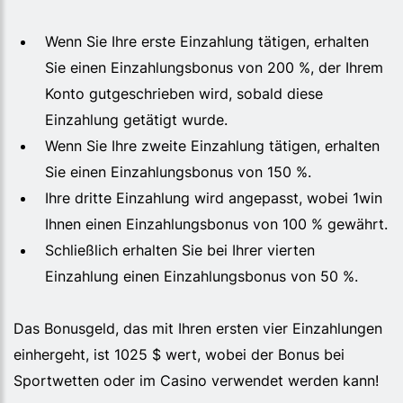
Wenn Sie Ihre erste Einzahlung tätigen, erhalten
Sie einen Einzahlungsbonus von 200 %, der Ihrem
Konto gutgeschrieben wird, sobald diese
Einzahlung getätigt wurde.
Wenn Sie Ihre zweite Einzahlung tätigen, erhalten
Sie einen Einzahlungsbonus von 150 %.
Ihre dritte Einzahlung wird angepasst, wobei 1win
Ihnen einen Einzahlungsbonus von 100 % gewährt.
Schließlich erhalten Sie bei Ihrer vierten
Einzahlung einen Einzahlungsbonus von 50 %.
Das Bonusgeld, das mit Ihren ersten vier Einzahlungen
einhergeht, ist 1025 $ wert, wobei der Bonus bei
Sportwetten oder im Casino verwendet werden kann!