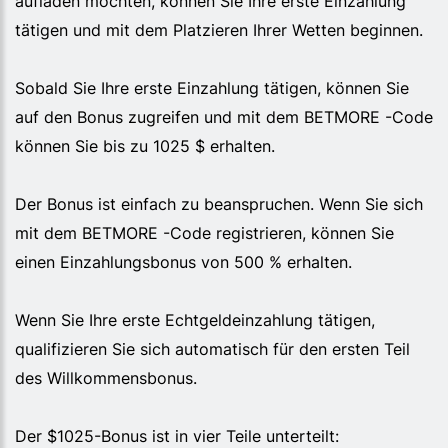
aufladen möchten, können Sie Ihre erste Einzahlung
tätigen und mit dem Platzieren Ihrer Wetten beginnen.
Sobald Sie Ihre erste Einzahlung tätigen, können Sie
auf den Bonus zugreifen und mit dem BETMORE -Code
können Sie bis zu 1025 $ erhalten.
Der Bonus ist einfach zu beanspruchen. Wenn Sie sich
mit dem BETMORE -Code registrieren, können Sie
einen Einzahlungsbonus von 500 % erhalten.
Wenn Sie Ihre erste Echtgeldeinzahlung tätigen,
qualifizieren Sie sich automatisch für den ersten Teil
des Willkommensbonus.
Der $1025-Bonus ist in vier Teile unterteilt: