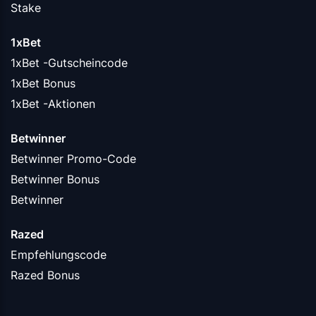
Stake
1xBet
1xBet -Gutscheincode
1xBet Bonus
1xBet -Aktionen
Betwinner
Betwinner Promo-Code
Betwinner Bonus
Betwinner
Razed
Empfehlungscode
Razed Bonus