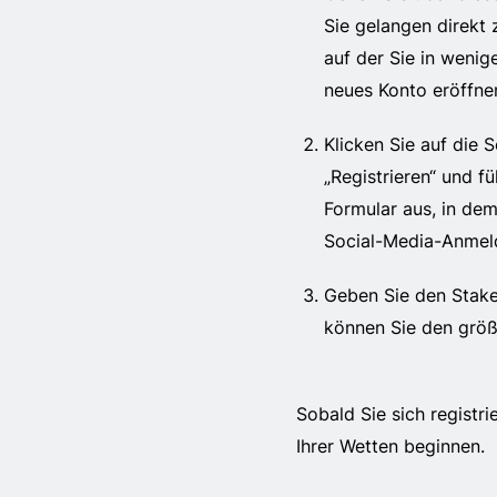
Sie gelangen direkt 
auf der Sie in wenige
neues Konto eröffne
Klicken Sie auf die S
„Registrieren“ und fü
Formular aus, in dem
Social-Media-Anmeld
Geben Sie den Stak
können Sie den grö
Sobald Sie sich registr
Ihrer Wetten beginnen.