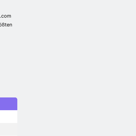
e.com
ößten