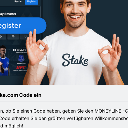
ake.com Code ein
en, ob Sie einen Code haben, geben Sie den MONEYLINE -
Code erhalten Sie den größten verfügbaren Willkommensbo
nd möglich!