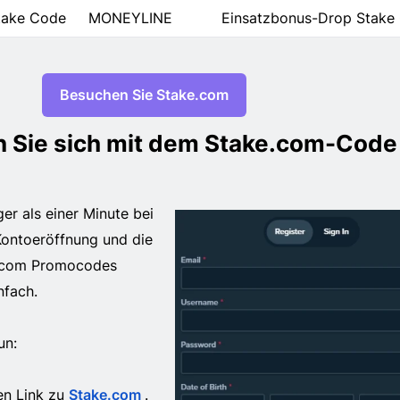
take Code
MONEYLINE
Einsatzbonus-Drop Stake
Besuchen Sie Stake.com
en Sie sich mit dem Stake.com-Code
er als einer Minute bei
 Kontoeröffnung und die
.com Promocodes
nfach.
un:
en Link zu
Stake.com
.