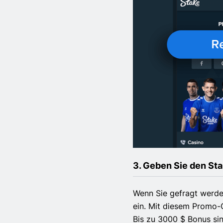
Geben Sie den St
Wenn Sie gefragt werd
ein. Mit diesem Promo-
Bis zu 3000 $ Bonus si