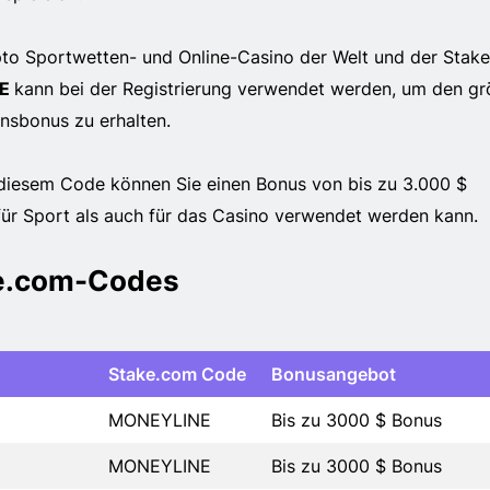
ypto Sportwetten- und Online-Casino der Welt und der Stak
NE
kann bei der Registrierung verwendet werden, um den gr
sbonus zu erhalten.
diesem Code können Sie einen Bonus von bis zu 3.000 $
für Sport als auch für das Casino verwendet werden kann.
e.com-Codes
Stake.com Code
Bonusangebot
MONEYLINE
Bis zu 3000 $ Bonus
MONEYLINE
Bis zu 3000 $ Bonus