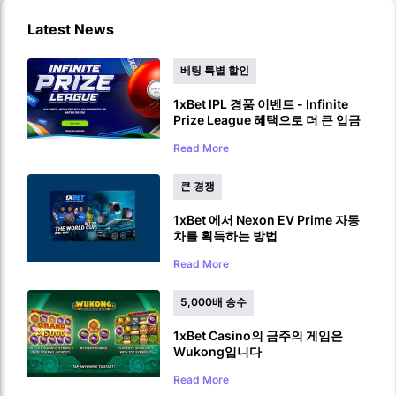
Latest News
베팅 특별 할인
1xBet IPL 경품 이벤트 - Infinite
Prize League 혜택으로 더 큰 입금
보너스를 받으세요
Read More
큰 경쟁
1xBet 에서 Nexon EV Prime 자동
차를 획득하는 방법
Read More
5,000배 승수
1xBet Casino의 금주의 게임은
Wukong입니다
Read More