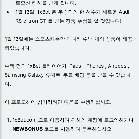
로모션 티켓을 받게 됩니다.
1월 13일, 1xBet 은 우승팀의 한 선수가 새로운
Audi
RS e-tron GT
를 받는 경품 추첨을 할 것입니다!
1월 13일에는 스포츠카뿐만 아니라 수백 개의 상품이 제공
되었습니다.
수백 명의 1xBet 플레이어가 iPads , iPhones , Airpods ,
Samsung Galaxy 휴대폰, 무료 베팅 등을 받을 수 있습니
다.
이 프로모션에 참가하려면 다음을 수행하십시오.
1xBet.com 으로 이동하여 귀하의 계정에 로그인하거나
NEWBONUS
코드를 사용하여 등록하십시오