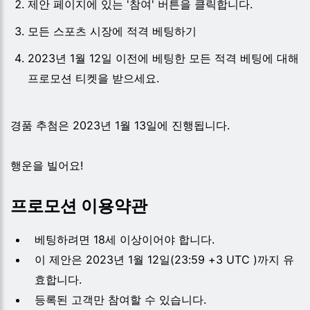
제안 페이지에 있는 '참여' 버튼을 클릭합니다.
모든 스포츠 시장에 적격 베팅하기
2023년 1월 12일 이전에 베팅한 모든 적격 베팅에 대해
프로모션 티켓을 받으세요.
경품 추첨은 2023년 1월 13일에 진행됩니다.
행운을 빌어요!
프로모션 이용약관
베팅하려면 18세 이상이어야 합니다.
이 제안은 2023년 1월 12일(23:59 +3 UTC )까지 유
효합니다.
등록된 고객만 참여할 수 있습니다.