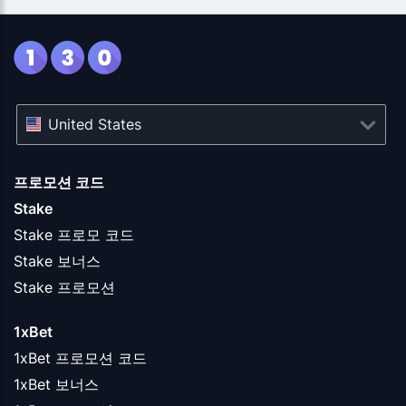
United States
프로모션 코드
Stake
Stake 프로모 코드
Stake 보너스
Stake 프로모션
1xBet
1xBet 프로모션 코드
1xBet 보너스