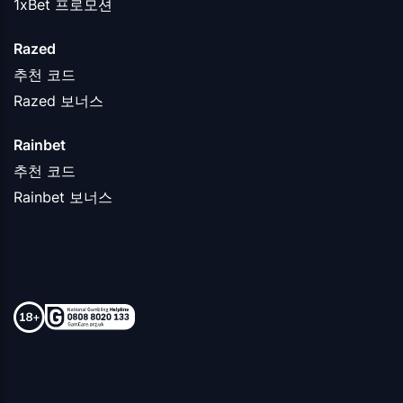
1xBet 프로모션
Razed
추천 코드
Razed 보너스
Rainbet
추천 코드
Rainbet 보너스