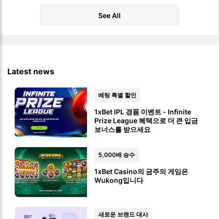
See All
Latest news
베팅 특별 할인
1xBet IPL 경품 이벤트 - Infinite
Prize League 혜택으로 더 큰 입금
보너스를 받으세요
5,000배 승수
1xBet Casino의 금주의 게임은
Wukong입니다
새로운 브랜드 대사