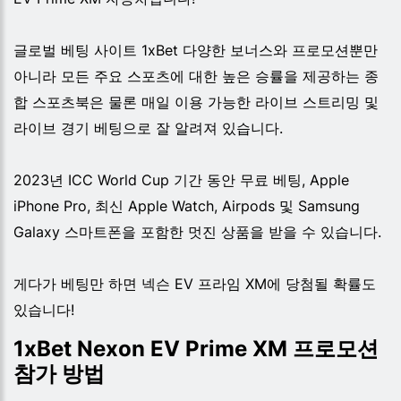
글로벌 베팅 사이트 1xBet 다양한 보너스와 프로모션뿐만
아니라 모든 주요 스포츠에 대한 높은 승률을 제공하는 종
합 스포츠북은 물론 매일 이용 가능한 라이브 스트리밍 및
라이브 경기 베팅으로 잘 알려져 있습니다.
2023년 ICC World Cup 기간 동안 무료 베팅, Apple
iPhone Pro, 최신 Apple Watch, Airpods 및 Samsung
Galaxy 스마트폰을 포함한 멋진 상품을 받을 수 있습니다.
게다가 베팅만 하면 넥슨 EV 프라임 XM에 당첨될 확률도
있습니다!
1xBet Nexon EV Prime XM 프로모션
참가 방법