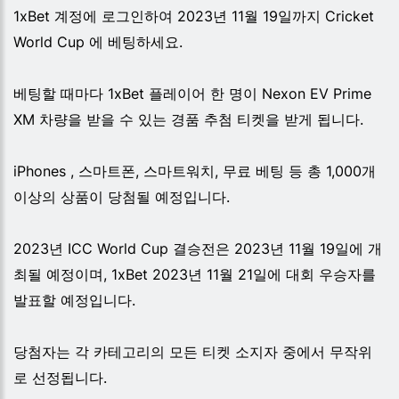
1xBet 계정에 로그인하여 2023년 11월 19일까지 Cricket
World Cup 에 베팅하세요.
베팅할 때마다 1xBet 플레이어 한 명이 Nexon EV Prime
XM 차량을 받을 수 있는 경품 추첨 티켓을 받게 됩니다.
iPhones , 스마트폰, 스마트워치, 무료 베팅 등 총 1,000개
이상의 상품이 당첨될 예정입니다.
2023년 ICC World Cup 결승전은 2023년 11월 19일에 개
최될 예정이며, 1xBet 2023년 11월 21일에 대회 우승자를
발표할 예정입니다.
당첨자는 각 카테고리의 모든 티켓 소지자 중에서 무작위
로 선정됩니다.