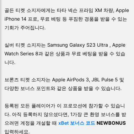
골든 티켓 소지자에게는 타타 넥슨 프라임 XM 차량, Apple
iPhone 14 프로, 무료 베팅 등 푸짐한 경품을 받을 수 있는
기회가 주어집니다.
실버 티켓 소지자는 Samsung Galaxy S23 Ultra , Apple
Watch Series 8과 같은 상품과 무료 베팅을 받을 수 있습
니다.
브론즈 티켓 소지자는 Apple AirPods 3, JBL Pulse 5 및
다양한 보너스 포인트와 같은 상품을 받을 수 있습니다.
등록된 모든 플레이어가 이 프로모션에 참가할 수 있습니
다. 아직 등록하지 않으셨다면, 1가장 큰 환영 보너스를 받
으려면 계정을 개설할 때
xBet 보너스 코드
NEWBONUS
입력하세요.