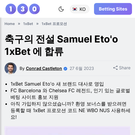
Betting Sites
KO
Home
1xBet
1xBet 프로모션
축구의 전설 Samuel Eto'o
1xBet 에 합류
Share
By
Conrad Castleton
27 6월 2023
1xBet Samuel Eto'o 새 브랜드 대사로 영입
FC Barcelona 와 Chelsea FC 레전드, 인기 있는 글로벌
베팅 사이트 홍보 지원
아직 가입하지 않으셨습니까? 환영 보너스를 받으려면
등록할 때 1xBet 프로모션 코드 NE WBO NUS 사용하세
요!