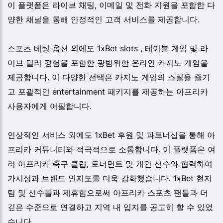
이 플랫폼은 라이브 채팅, 이메일 및 전화 지원을 포함한 다
양한 채널을 통해 안정적인 고객 서비스를 제공합니다.
스포츠 베팅 옵션 외에도 1xBet slots , 테이블 게임 및 라
이브 딜러 경험을 포함한 광범위한 온라인 카지노 게임을
제공합니다. 이 다양한 선택은 카지노 게임의 스릴을 즐기
고 포괄적인 entertainment 패키지를 제공하는 아프리카
사용자에게 어필합니다.
인상적인 서비스 외에도 1xBet 후원 및 파트너십을 통해 아
프리카 커뮤니티와 적극적으로 소통합니다. 이 플랫폼은 여
러 아프리카 축구 클럽, 토너먼트 및 개인 선수와 협력하여
가시성과 브랜드 인지도를 더욱 강화했습니다. 1xBet 현지
팀 및 선수들과 제휴함으로써 아프리카 스포츠 팬들과 더
깊은 수준으로 연결하고 지역 내 입지를 공고히 할 수 있었
습니다.