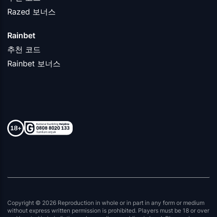
Razed 보너스
Rainbet
추천 코드
Rainbet 보너스
Copyright © 2026 Reproduction in whole or in part in any form or medium
without express written permission is prohibited. Players must be 18 or over