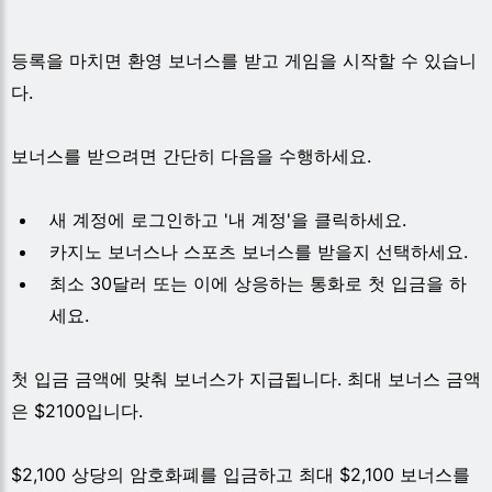
등록을 마치면 환영 보너스를 받고 게임을 시작할 수 있습니
다.
보너스를 받으려면 간단히 다음을 수행하세요.
새 계정에 로그인하고 '내 계정'을 클릭하세요.
카지노 보너스나 스포츠 보너스를 받을지 선택하세요.
최소 30달러 또는 이에 상응하는 통화로 첫 입금을 하
세요.
첫 입금 금액에 맞춰 보너스가 지급됩니다. 최대 보너스 금액
은 $2100입니다.
$2,100 상당의 암호화폐를 입금하고 최대 $2,100 보너스를