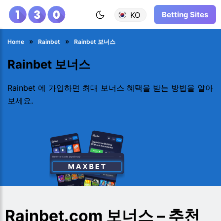
Betting Sites
KO
Home
Rainbet
Rainbet 보너스
Rainbet 보너스
Rainbet 에 가입하면 최대 보너스 혜택을 받는 방법을 알아
보세요.
Rainbet.com 보너스 – 추천