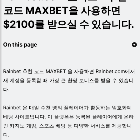
코드 MAXBET을 사용하면
$2100를 받으실 수 있습니다.
On this page
Rainbet 추천 코드 MAXBET 을 사용하면 Rainbet.com에서
새 계정을 등록할 때 가장 큰 환영 보너스를 받을 수 있습니
다.
Rainbet 은 매일 수천 명의 플레이어가 활동하는 암호화폐
베팅 사이트입니다. 이 플랫폼은 등록된 플레이어에게 온라
인 카지노 게임, 스포츠 베팅 등 다양한 서비스를 제공합니
다.