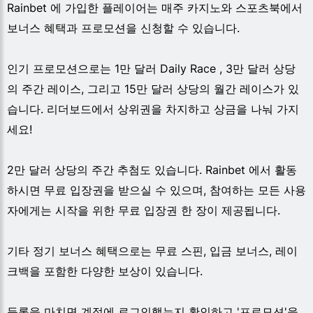
Rainbet 에 가입한 플레이어는 매주 카지노와 스포츠북에서
보너스 혜택과 프로모션을 신청할 수 있습니다.
인기 프로모션으로는 1만 달러 Daily Race , 3만 달러 상당
의 주간 레이스, 그리고 15만 달러 상당의 월간 레이스가 있
습니다. 리더보드에서 상위권을 차지하고 상금을 나눠 가지
세요!
2만 달러 상당의 주간 추첨도 있습니다. Rainbet 에서 활동
하시면 무료 입장권을 받으실 수 있으며, 참여하는 모든 사용
자에게는 시작을 위한 무료 입장권 한 장이 제공됩니다.
기타 정기 보너스 혜택으로는 무료 스핀, 입금 보너스, 레이
크백을 포함한 다양한 보상이 있습니다.
등록을 마치면 계정에 로그인했는지 확인하고 '프로모션'을