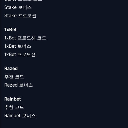
Stake 보너스
Stake 프로모션
1xBet
1xBet 프로모션 코드
1xBet 보너스
1xBet 프로모션
Razed
추천 코드
Razed 보너스
Rainbet
추천 코드
Rainbet 보너스