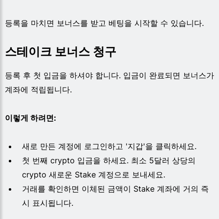
등록을 마치면 보너스를 받고 베팅을 시작할 수 있습니다.
스테이크 보너스 청구
등록 후 첫 입금을 하셔야 합니다. 입금이 완료되면 보너스가
계좌에 적립됩니다.
이렇게 하려면:
새로 만든 계정에 로그인하고 '지갑'을 클릭하세요.
첫 번째 crypto 입금을 하세요. 최소 5달러 상당의
crypto 새로운 Stake 계정으로 보내세요.
거래를 확인하면 이체된 금액이 Stake 계좌에 거의 즉
시 표시됩니다.