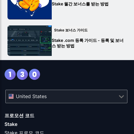
Stake 월간 보너스를 받는 방법
Stake 보너스 가이드
Stake .com 등록 가이드 - 등록 및 보너
스 받는 방법
United States
프로모션 코드
Stake
Stake 프로모 코드