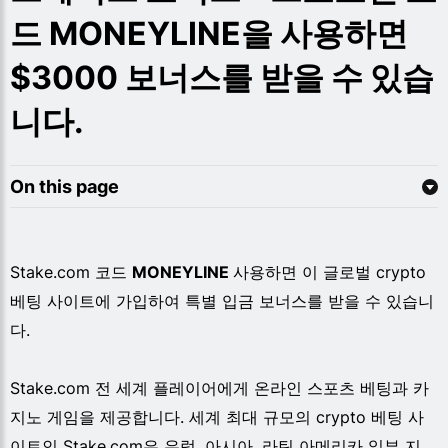
드 MONEYLINE을 사용하면
$3000 보너스를 받을 수 있습
니다.
On this page
Stake.com 코드
MONEYLINE
사용하면 이 글로벌 crypto
베팅 사이트에 가입하여 특별 입금 보너스를 받을 수 있습니
다.
Stake.com 전 세계 플레이어에게 온라인 스포츠 베팅과 카
지노 게임을 제공합니다. 세계 최대 규모의 crypto 베팅 사
이트인 Stake.com은 유럽, 아시아, 라틴 아메리카 일부 지