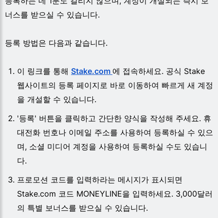
등록하는 데 1분도 걸리지 않으며, 계정이 개설되는 즉시 보
너스를 받으실 수 있습니다.
등록 방법은 다음과 같습니다.
이 링크를 통해
Stake.com
에 접속하세요. 공식 Stake
웹사이트의 등록 페이지로 바로 이동하여 빠르게 새 계정
을 개설할 수 있습니다.
'등록' 버튼을 클릭하고 간단한 양식을 작성해 주세요. 휴
대전화 번호나 이메일 주소를 사용하여 등록하실 수 있으
며, 소셜 미디어 계정을 사용하여 등록하실 수도 있습니
다.
프로모션 코드를 입력하라는 메시지가 표시되면
Stake.com 코드 MONEYLINE을 입력하세요. 3,000달러
의 특별 보너스를 받으실 수 있습니다.