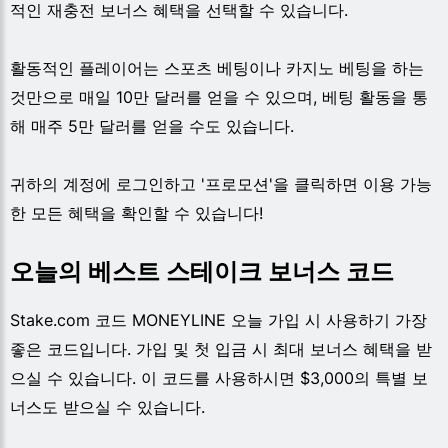
적인 재충전 보너스 혜택을 선택할 수 있습니다.
활동적인 플레이어는 스포츠 베팅이나 카지노 베팅을 하는
것만으로 매일 10만 달러를 얻을 수 있으며, 베팅 활동을 통
해 매주 5만 달러를 얻을 수도 있습니다.
귀하의 계정에 로그인하고 '프로모션'을 클릭하면 이용 가능
한 모든 혜택을 확인할 수 있습니다!
오늘의 베스트 스테이크 보너스 코드
Stake.com 코드 MONEYLINE 오늘 가입 시 사용하기 가장
좋은 코드입니다. 가입 및 첫 입금 시 최대 보너스 혜택을 받
으실 수 있습니다. 이 코드를 사용하시면 $3,000의 특별 보
너스도 받으실 수 있습니다.