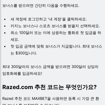
보너스를 받으려면 간단히 다음을 수행하세요.
새 계정에 로그인하고 '내 계정'을 클릭하세요.
카지노 보너스나 스포츠 보너스를 받을지 선택하세요.
최소 100달러 또는 이에 상응하는 통화로 첫 입금을 하
세요.
첫 입금 금액에 맞춰 보너스가 지급됩니다. 최대 보너스
는 $300입니다.
최대 300달러의 보너스 금액을 받으려면 300달러 상당의
암호화폐를 입금하세요!
Razed.com 추천 코드는 무엇인가요?
Razed 추천 코드 MAXBET을 사용하면 등록 시 가장 큰 환