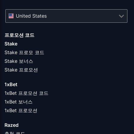
United States
프로모션 코드
Stake
Stake 프로모 코드
Stake 보너스
Stake 프로모션
1xBet
1xBet 프로모션 코드
1xBet 보너스
1xBet 프로모션
Razed
추천 코드