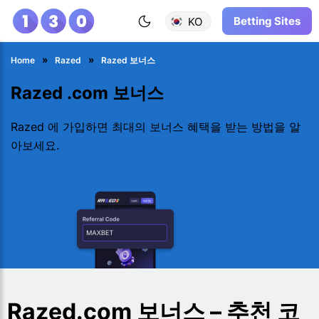
Betting Sites
KO
Home
Razed
Razed 보너스
Razed .com 보너스
Razed 에 가입하면 최대의 보너스 혜택을 받는 방법을 알
아보세요.
Razed.com 보너스 – 추천 코