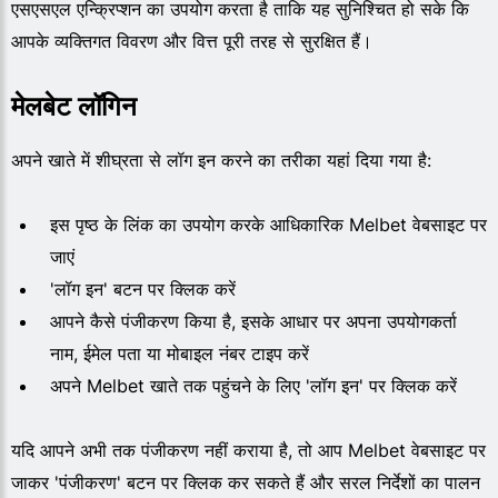
एसएसएल एन्क्रिप्शन का उपयोग करता है ताकि यह सुनिश्चित हो सके कि
आपके व्यक्तिगत विवरण और वित्त पूरी तरह से सुरक्षित हैं।
मेलबेट लॉगिन
अपने खाते में शीघ्रता से लॉग इन करने का तरीका यहां दिया गया है:
इस पृष्ठ के लिंक का उपयोग करके आधिकारिक Melbet वेबसाइट पर
जाएं
'लॉग इन' बटन पर क्लिक करें
आपने कैसे पंजीकरण किया है, इसके आधार पर अपना उपयोगकर्ता
नाम, ईमेल पता या मोबाइल नंबर टाइप करें
अपने Melbet खाते तक पहुंचने के लिए 'लॉग इन' पर क्लिक करें
यदि आपने अभी तक पंजीकरण नहीं कराया है, तो आप Melbet वेबसाइट पर
जाकर 'पंजीकरण' बटन पर क्लिक कर सकते हैं और सरल निर्देशों का पालन