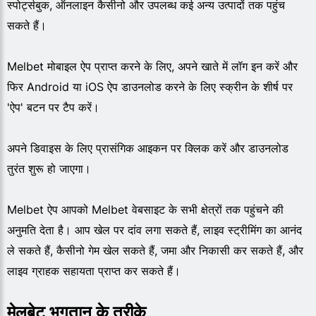
स्पोर्ट्सबुक, ऑनलाइन कैसीनो और उपलब्ध कई अन्य उत्पादों तक पहुंच
सकते हैं।
Melbet मोबाइल ऐप प्राप्त करने के लिए, अपने खाते में लॉग इन करें और
फिर Android या iOS ऐप डाउनलोड करने के लिए स्क्रीन के शीर्ष पर
'ऐप' बटन पर टैप करें।
अपने डिवाइस के लिए प्रासंगिक आइकन पर क्लिक करें और डाउनलोड
तुरंत शुरू हो जाएगा।
Melbet ऐप आपको Melbet वेबसाइट के सभी क्षेत्रों तक पहुंचने की
अनुमति देता है। आप खेल पर दांव लगा सकते हैं, लाइव स्ट्रीमिंग का आनंद
ले सकते हैं, कैसीनो गेम खेल सकते हैं, जमा और निकासी कर सकते हैं, और
लाइव ग्राहक सहायता प्राप्त कर सकते हैं।
मेलबेट भुगतान के तरीके