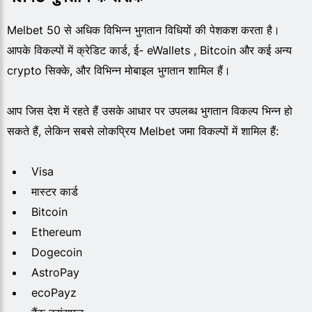
Melbet 50 से अधिक विभिन्न भुगतान विधियों की पेशकश करता है।
आपके विकल्पों में क्रेडिट कार्ड, ई- eWallets , Bitcoin और कई अन्य
crypto सिक्के, और विभिन्न मोबाइल भुगतान शामिल हैं।
आप जिस देश में रहते हैं उसके आधार पर उपलब्ध भुगतान विकल्प भिन्न हो
सकते हैं, लेकिन सबसे लोकप्रिय Melbet जमा विकल्पों में शामिल हैं:
Visa
मास्टर कार्ड
Bitcoin
Ethereum
Dogecoin
AstroPay
ecoPayz