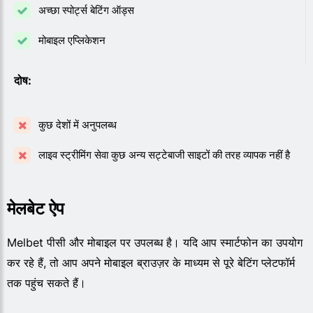
अच्छा स्पोर्ट्स बेटिंग ऑड्स
मोबाइल एप्लिकेशन
दोष:
कुछ देशों में अनुपलब्ध
लाइव स्ट्रीमिंग सेवा कुछ अन्य सट्टेबाजी साइटों की तरह व्यापक नहीं है
मेलबेट ऐप
Melbet पीसी और मोबाइल पर उपलब्ध है। यदि आप स्मार्टफोन का उपयोग
कर रहे हैं, तो आप अपने मोबाइल ब्राउज़र के माध्यम से पूरे बेटिंग प्लेटफॉर्म
तक पहुंच सकते हैं।