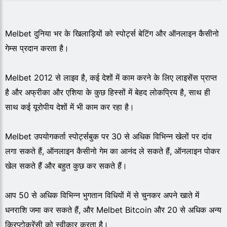
Melbet दुनिया भर के खिलाड़ियों को स्पोर्ट्स बेटिंग और ऑनलाइन कैसीनो
गेम्स प्रदान करता है।
Melbet 2012 से लाइव है, कई देशों में काम करने के लिए लाइसेंस प्राप्त
है और अफ्रीका और एशिया के कुछ हिस्सों में बेहद लोकप्रिय है, साथ ही
साथ कई यूरोपीय देशों में भी काम कर रहा है।
Melbet उपयोगकर्ता स्पोर्ट्सबुक पर 30 से अधिक विभिन्न खेलों पर दांव
लगा सकते हैं, ऑनलाइन कैसीनो गेम का आनंद ले सकते हैं, ऑनलाइन पोकर
खेल सकते हैं और बहुत कुछ कर सकते हैं।
आप 50 से अधिक विभिन्न भुगतान विधियों में से चुनकर अपने खाते में
धनराशि जमा कर सकते हैं, और Melbet Bitcoin और 20 से अधिक अन्य
क्रिप्टोकरेंसी को स्वीकार करता है।