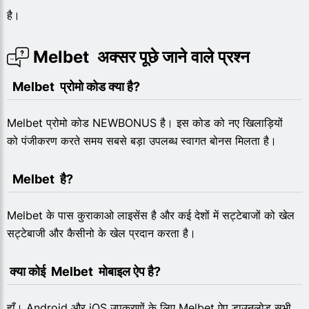
है।
 Melbet  अक्सर पूछे जाने वाले प्रश्न
  Melbet  प्रोमो कोड क्या है?
Melbet प्रोमो कोड NEWBONUS है। इस कोड को नए खिलाड़ियों
को पंजीकरण करते समय सबसे बड़ा उपलब्ध स्वागत बोनस मिलता है।
  Melbet  है?
Melbet के पास कुराकाओ लाइसेंस है और कई देशों में सट्टेबाजों को खेल
सट्टेबाजी और कैसीनो के खेल प्रदान करता है।
 क्या कोई  Melbet  मोबाइल ऐप है?
हाँ। Android और iOS उपकरणों के लिए Melbet ऐप डाउनलोड सभी