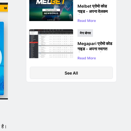
Melbet प्रोमो कोड
गाइड - अपना वेलकम
बोनस प्राप्त करने का
Read More
तरीका जानें
मेगा बोनस
Megapari प्रोमो कोड
गाइड - अपना स्वागत
बोनस प्राप्त करने का
Read More
तरीका जानें
See All
 है।