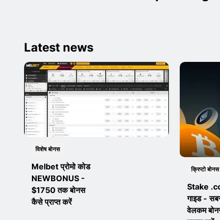
Latest news
विशेष बोनस
Melbet प्रोमो कोड
क्रिप्टो बोनस
NEWBONUS -
Stake .c
$1750 तक बोनस
गाइड - सबस
कैसे प्राप्त करें
वेलकम बोन