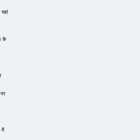
 यहां
ठ के
।
र
 पर
में