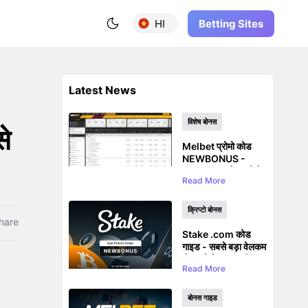
Betting Sites
HI
Latest News
विशेष बोनस
से
Melbet प्रोमो कोड
NEWBONUS -
$1750 तक बोनस कैसे
Read More
प्राप्त करें
क्रिप्टो बोनस
hare
Stake .com कोड
गाइड - सबसे बड़ा वेलकम
बोनस कैसे प्राप्त करें
Read More
बोनस गाइड