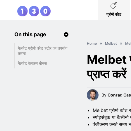
प्रोमो कोड
On this page
Home
Melbet
Mel
मेलबेट प्रोमो कोड स्टोर का उपयोग
करना
Melbet प्र
मेलबेट वेलकम बोनस
प्राप्त करें
By
Conrad Cas
Melbet प्रोमो कोड स्
स्पोर्ट्सबुक या कैसीनो 
पंजीकरण करते समय नए