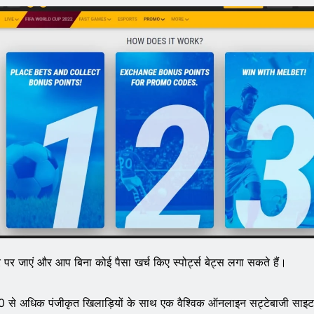
पर जाएं और आप बिना कोई पैसा खर्च किए स्पोर्ट्स बेट्स लगा सकते हैं।
 अधिक पंजीकृत खिलाड़ियों के साथ एक वैश्विक ऑनलाइन सट्टेबाजी साइट