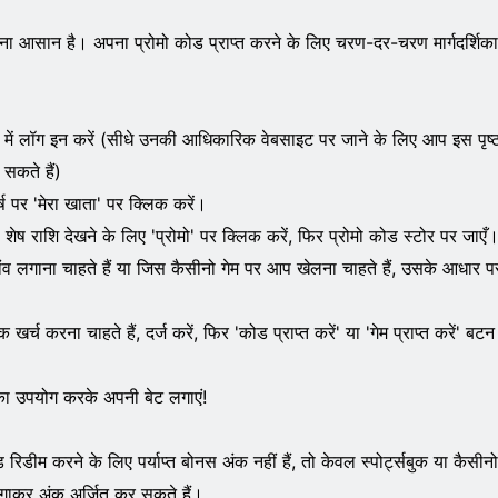
ना आसान है। अपना प्रोमो कोड प्राप्त करने के लिए चरण-दर-चरण मार्गदर्शिका
में लॉग इन करें (सीधे उनकी आधिकारिक वेबसाइट पर जाने के लिए आप इस पृष्
सकते हैं)
्ष पर 'मेरा खाता' पर क्लिक करें।
ेष राशि देखने के लिए 'प्रोमो' पर क्लिक करें, फिर प्रोमो कोड स्टोर पर जाएँ
 लगाना चाहते हैं या जिस कैसीनो गेम पर आप खेलना चाहते हैं, उसके आधार प
्च करना चाहते हैं, दर्ज करें, फिर 'कोड प्राप्त करें' या 'गेम प्राप्त करें' बटन
स का उपयोग करके अपनी बेट लगाएं!
िडीम करने के लिए पर्याप्त बोनस अंक नहीं हैं, तो केवल स्पोर्ट्सबुक या कैसीनो 
ाकर अंक अर्जित कर सकते हैं।