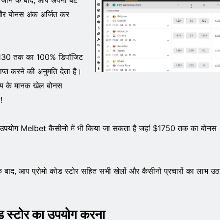
 और बोनस अंक अर्जित कर
 $130 तक का 100% डिपॉजिट
राप्त करने की अनुमति देता है।
ल्य के मानक खेल बोनस
!
ग Melbet कैसीनो में भी किया जा सकता है जहां $1750 तक का बोनस
के बाद, आप प्रोमो कोड स्टोर सहित सभी खेलों और कैसीनो प्रचारों का लाभ उठ
ोड स्टोर का उपयोग करना