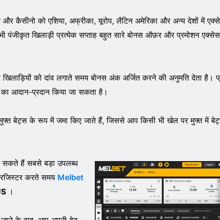
सबुक और कैसीनो को एशिया, अफ्रीका, यूरोप, लैटिन अमेरिका और अन्य देशों में एक्स
 पंजीकृत खिलाड़ी प्रत्येक सप्ताह बहुत सारे बोनस ऑफ़र और प्रमोशन एक्से
खिलाड़ियों को दांव लगाते समय बोनस अंक अर्जित करने की अनुमति देता है। प्
ुओं का आदान-प्रदान किया जा सकता है।
ुफ्त बेट्स के रूप में जमा किए जाते हैं, जिससे आप किसी भी खेल पर मुफ्त में बेट
सकते हैं सबसे बड़ा उपलब्ध
 रजिस्टर करते समय
Melbet
S
।
ाने के बाद, आप अपनी बेट