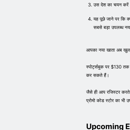
उस देश का चयन करें ज
यह पूछे जाने पर कि क
सबसे बड़ा उपलब्ध नय
आपका नया खाता अब खुल ग
स्पोर्ट्सबुक पर $130 तक
कर सकते हैं।
जैसे ही आप रजिस्टर करते 
प्रोमो कोड स्टोर का भी 
Upcoming E