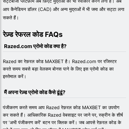
सट्टेबाजी प्लेटफ़ॉर्म अब फ़िएट मुद्राओं को भी स्वीकार करने लगा है। अब
आप कैनेडियन डॉलर (CAD) और अन्य मुद्राओं में भी जमा और सट्टा लगा
सकते हैं।
रेज़्ड रेफरल कोड FAQs
 Razed.com प्रोमो कोड क्या है?
Razed का रेफ़रल कोड MAXBET है। Razed.com पर रजिस्टर
करते समय सबसे बड़ा वेलकम बोनस पाने के लिए इस प्रोमो कोड का
इस्तेमाल करें।
 मैं अपना रेज़्ड प्रोमो कोड कैसे ढूंढूं?
पंजीकरण करते समय आप Razed रेफ़रल कोड MAXBET का उपयोग
कर सकते हैं। आधिकारिक Razed वेबसाइट पर जाने पर, स्क्रीन के शीर्ष
पर 'अभी पंजीकरण करें' बटन पर क्लिक करें। जब आपसे रेफ़रल कोड के