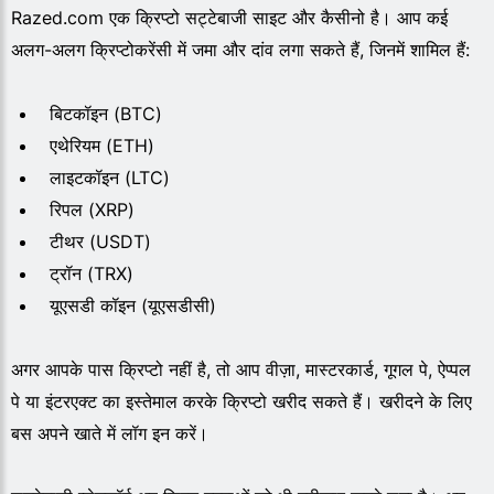
Razed.com एक क्रिप्टो सट्टेबाजी साइट और कैसीनो है। आप कई
अलग-अलग क्रिप्टोकरेंसी में जमा और दांव लगा सकते हैं, जिनमें शामिल हैं:
बिटकॉइन (BTC)
एथेरियम (ETH)
लाइटकॉइन (LTC)
रिपल (XRP)
टीथर (USDT)
ट्रॉन (TRX)
यूएसडी कॉइन (यूएसडीसी)
अगर आपके पास क्रिप्टो नहीं है, तो आप वीज़ा, मास्टरकार्ड, गूगल पे, ऐप्पल
पे या इंटरएक्ट का इस्तेमाल करके क्रिप्टो खरीद सकते हैं। खरीदने के लिए
बस अपने खाते में लॉग इन करें।