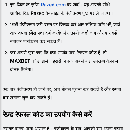
इस लिंक के ज़रिए
Razed.com
पर जाएँ। यह आपको सीधे
आधिकारिक Razed वेबसाइट के पंजीकरण पृष्ठ पर ले जाएगा।
'अभी पंजीकरण करें' बटन पर क्लिक करें और संक्षिप्त फॉर्म भरें, जहां
आप अपना ईमेल पता दर्ज करके और उपयोगकर्ता नाम और पासवर्ड
बनाकर पंजीकरण कर सकते हैं।
जब आपसे पूछा जाए कि क्या आपके पास रेफ़रल कोड है, तो
MAXBET
कोड डालें। इससे आपको सबसे बड़ा उपलब्ध वेलकम
बोनस मिलेगा।
एक बार पंजीकरण हो जाने पर, आप बोनस प्राप्त कर सकते हैं और अपना
दांव लगाना शुरू कर सकते हैं।
रेज़्ड रेफरल कोड का उपयोग कैसे करें
स्वागत बोनस पाना आसान है। पंजीकरण के बाद, आपको बस अपना पहला