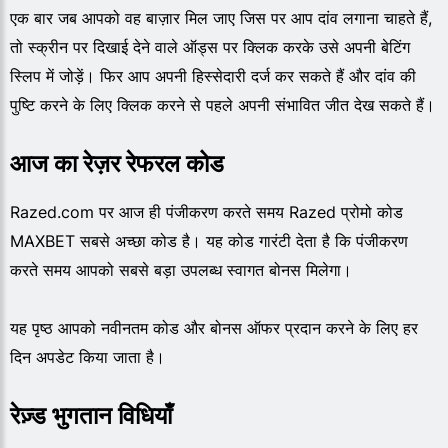
एक बार जब आपको वह बाज़ार मिल जाए जिस पर आप दांव लगाना चाहते हैं,
तो स्क्रीन पर दिखाई देने वाले ऑड्स पर क्लिक करके उसे अपनी बेटिंग
स्लिप में जोड़ें। फिर आप अपनी हिस्सेदारी दर्ज कर सकते हैं और दांव की
पुष्टि करने के लिए क्लिक करने से पहले अपनी संभावित जीत देख सकते हैं।
आज का रेज़र रेफरल कोड
Razed.com पर आज ही पंजीकरण करते समय Razed प्रोमो कोड
MAXBET सबसे अच्छा कोड है। यह कोड गारंटी देता है कि पंजीकरण
करते समय आपको सबसे बड़ा उपलब्ध स्वागत बोनस मिलेगा।
यह पृष्ठ आपको नवीनतम कोड और बोनस ऑफर प्रदान करने के लिए हर
दिन अपडेट किया जाता है।
रेज़्ड भुगतान विधियाँ