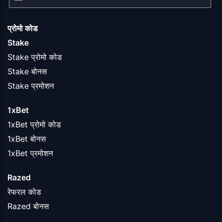
प्रोमो कोड
Stake
Stake प्रोमो कोड
Stake बोनस
Stake प्रमोशन
1xBet
1xBet प्रोमो कोड
1xBet बोनस
1xBet प्रमोशन
Razed
रेफरल कोड
Razed बोनस