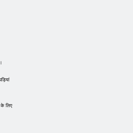
ं।
़ियां
 के लिए