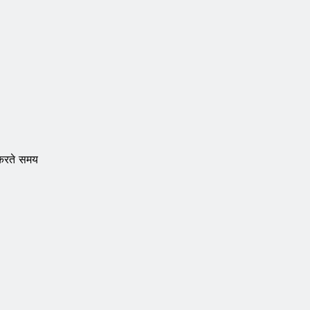
करते समय