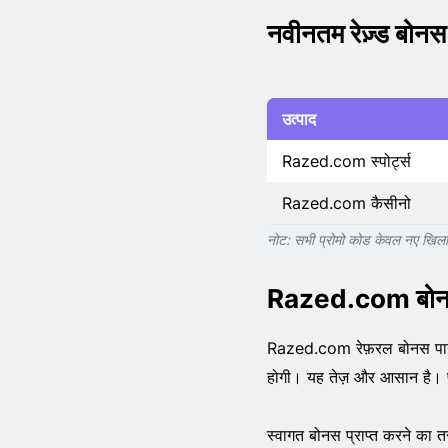
नवीनतम रेज़्ड बोन
उत्पाद
Razed.com स्पोर्ट्स
Razed.com कैसीनो
नोट: सभी प्रोमो कोड केवल नए खिलाड
Razed.com बोनस
Razed.com रेफ़रल बोनस पान
होगी। यह तेज़ और आसान है। 
स्वागत बोनस प्राप्त करने का तर