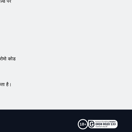
ज़्ड पर
रोमो कोड
कता है।