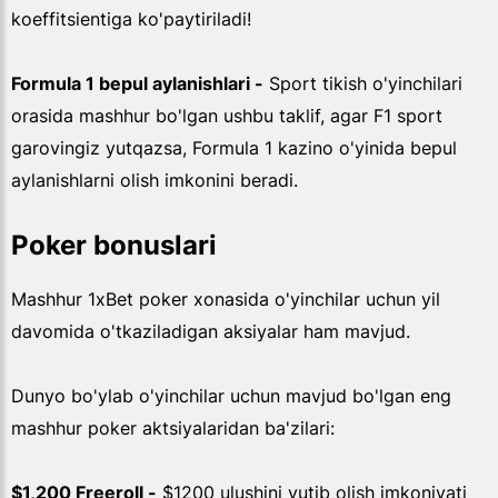
koeffitsientiga ko'paytiriladi!
Formula 1 bepul aylanishlari -
Sport tikish o'yinchilari
orasida mashhur bo'lgan ushbu taklif, agar F1 sport
garovingiz yutqazsa, Formula 1 kazino o'yinida bepul
aylanishlarni olish imkonini beradi.
Poker bonuslari
Mashhur 1xBet poker xonasida o'yinchilar uchun yil
davomida o'tkaziladigan aksiyalar ham mavjud.
Dunyo bo'ylab o'yinchilar uchun mavjud bo'lgan eng
mashhur poker aktsiyalaridan ba'zilari:
$1,200 Freeroll -
$1200 ulushini yutib olish imkoniyati