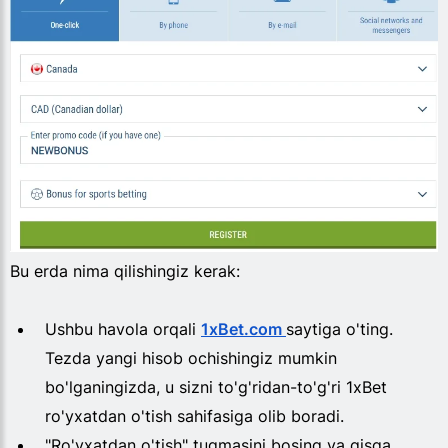
Bu erda nima qilishingiz kerak:
Ushbu havola orqali
1xBet.com
saytiga o'ting.
Tezda yangi hisob ochishingiz mumkin
bo'lganingizda, u sizni to'g'ridan-to'g'ri 1xBet
ro'yxatdan o'tish sahifasiga olib boradi.
"Ro'yxatdan o'tish" tugmasini bosing va qisqa