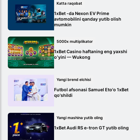
Katta raqobat
1xBet -da Nexon EV Prime
avtomobilini qanday yutib olish
mumkin
5000x multiplikator
1xBet Casino haftaning eng yaxshi
oʻyini — Wukong
Yangi brend elchisi
Futbol afsonasi Samuel Eto'o 1xBet
qo'shildi
Yangi mashina yutib oling
1xBet Audi RS e-tron GT yutib oling