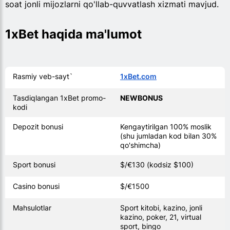
soat jonli mijozlarni qo'llab-quvvatlash xizmati mavjud.
1xBet haqida ma'lumot
Rasmiy veb-sayt`
1xBet.com
Tasdiqlangan 1xBet promo-
NEWBONUS
kodi
Depozit bonusi
Kengaytirilgan 100% moslik
(shu jumladan kod bilan 30%
qo'shimcha)
Sport bonusi
$/€130 (kodsiz $100)
Casino bonusi
$/€1500
Mahsulotlar
Sport kitobi, kazino, jonli
kazino, poker, 21, virtual
sport, bingo