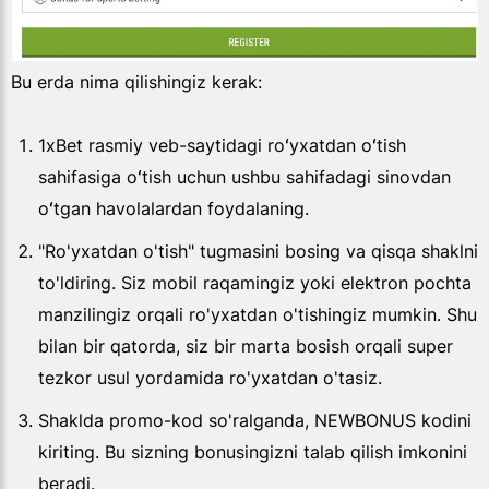
Bu erda nima qilishingiz kerak:
1xBet rasmiy veb-saytidagi roʻyxatdan oʻtish
sahifasiga oʻtish uchun ushbu sahifadagi sinovdan
oʻtgan havolalardan foydalaning.
"Ro'yxatdan o'tish" tugmasini bosing va qisqa shaklni
to'ldiring. Siz mobil raqamingiz yoki elektron pochta
manzilingiz orqali ro'yxatdan o'tishingiz mumkin. Shu
bilan bir qatorda, siz bir marta bosish orqali super
tezkor usul yordamida ro'yxatdan o'tasiz.
Shaklda promo-kod so'ralganda, NEWBONUS kodini
kiriting. Bu sizning bonusingizni talab qilish imkonini
beradi.