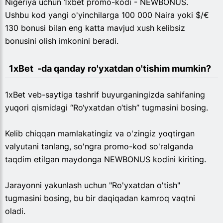
Nigeriya uchun 1xbet promo-kodi - NEWBONUS.
Ushbu kod yangi o'yinchilarga 100 000 Naira yoki $/€
130 bonusi bilan eng katta mavjud xush kelibsiz
bonusini olish imkonini beradi.
  1xBet  -da qanday ro'yxatdan o'tishim mumkin?
1xBet veb-saytiga tashrif buyurganingizda sahifaning
yuqori qismidagi “Ro‘yxatdan o‘tish” tugmasini bosing.
Kelib chiqqan mamlakatingiz va o'zingiz yoqtirgan
valyutani tanlang, so'ngra promo-kod so'ralganda
taqdim etilgan maydonga NEWBONUS kodini kiriting.
Jarayonni yakunlash uchun "Ro'yxatdan o'tish"
tugmasini bosing, bu bir daqiqadan kamroq vaqtni
oladi.