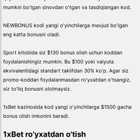
mumkin bo'lgan sinovdan o'tgan va tasdiqlangan kod.
NEWBONUS kodi yangi o'yinchilarga mavjud bo'lgan
eng katta bonusni oladi.
Sport kitobida siz $130 bonus olish uchun koddan
foydalanishingiz mumkin. Bu $100 yoki valyuta
ekvivalentidagi standart taklifdan 30% ko'p. Agar siz
promo-koddan foydalanmasdan ro'yxatdan o'tsangiz,
siz to'liq bonusni ololmaysiz.
1xBet kazinosida kod yangi o'yinchilarga $1500 gacha
bonus olish imkonini beradi.
1xBet ro'yxatdan o'tish