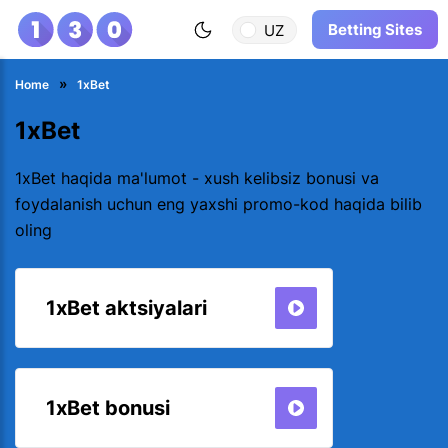
Betting Sites
UZ
Home
1xBet
1xBet
1xBet haqida ma'lumot - xush kelibsiz bonusi va
foydalanish uchun eng yaxshi promo-kod haqida bilib
oling
1xBet aktsiyalari
1xBet bonusi