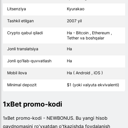
Litsenziya
Kyurakao
Tashkil etilgan
2007 yil
Crypto qabul qiladi
Ha - Bitcoin , Ethereum ,
Tether va boshqalar
Jonli translatsiya
Ha
Jonli qo'llab-quvvatlash
Ha
Mobil ilova
Ha ( Android , iOS )
Minimal depozit
$1 (yoki valyuta ekvivalenti)
1xBet promo-kodi
1xBet promo-kodi - NEWBONUS. Bu yangi hisob
qaydnomasini ro'yxatdan o'tkazishda foydalanish