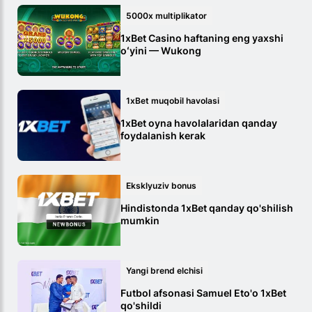
5000x multiplikator
1xBet Casino haftaning eng yaxshi
oʻyini — Wukong
1xBet muqobil havolasi
1xBet oyna havolalaridan qanday
foydalanish kerak
Eksklyuziv bonus
Hindistonda 1xBet qanday qo'shilish
mumkin
Yangi brend elchisi
Futbol afsonasi Samuel Eto'o 1xBet
qo'shildi