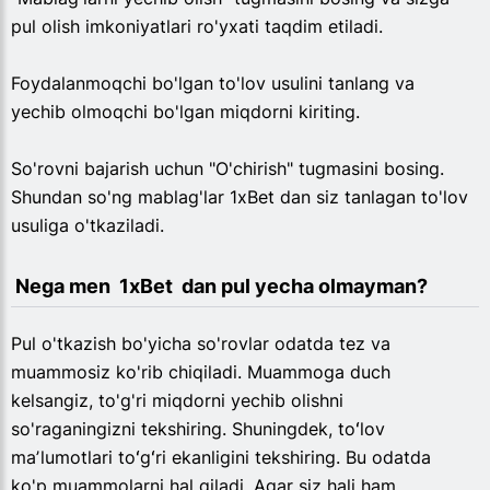
pul olish imkoniyatlari ro'yxati taqdim etiladi.
Foydalanmoqchi bo'lgan to'lov usulini tanlang va
yechib olmoqchi bo'lgan miqdorni kiriting.
So'rovni bajarish uchun "O'chirish" tugmasini bosing.
Shundan so'ng mablag'lar 1xBet dan siz tanlagan to'lov
usuliga o'tkaziladi.
 Nega men  1xBet  dan pul yecha olmayman?
Pul o'tkazish bo'yicha so'rovlar odatda tez va
muammosiz ko'rib chiqiladi. Muammoga duch
kelsangiz, to'g'ri miqdorni yechib olishni
so'raganingizni tekshiring. Shuningdek, toʻlov
maʼlumotlari toʻgʻri ekanligini tekshiring. Bu odatda
ko'p muammolarni hal qiladi. Agar siz hali ham