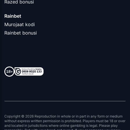
Razed bonusi
Rainbet
Murojaat kodi
Rainbet bonusi
Copyright © 2026 Reproduction in whole or in part in any form or medium
without express written permission is prohibited. Players must be 18 or over
and located in jurisdictions where online gambling is legal. Please play