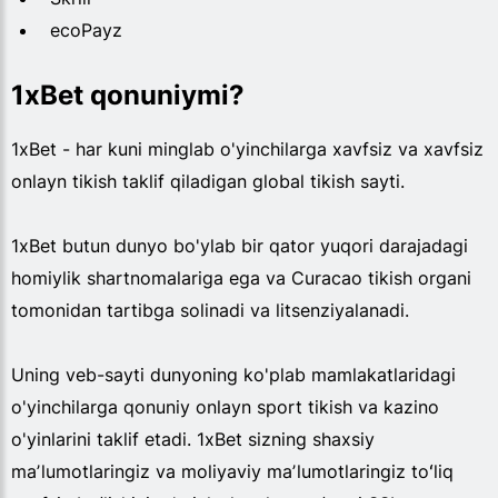
ecoPayz
1xBet qonuniymi?
1xBet - har kuni minglab o'yinchilarga xavfsiz va xavfsiz
onlayn tikish taklif qiladigan global tikish sayti.
1xBet butun dunyo bo'ylab bir qator yuqori darajadagi
homiylik shartnomalariga ega va Curacao tikish organi
tomonidan tartibga solinadi va litsenziyalanadi.
Uning veb-sayti dunyoning ko'plab mamlakatlaridagi
o'yinchilarga qonuniy onlayn sport tikish va kazino
o'yinlarini taklif etadi. 1xBet sizning shaxsiy
maʼlumotlaringiz va moliyaviy maʼlumotlaringiz toʻliq