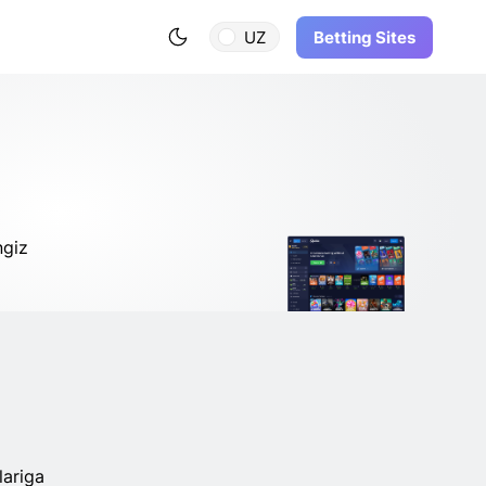
Betting Sites
UZ
ngiz
lariga