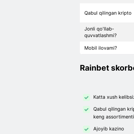
Qabul qilingan kripto
Jonli qo'llab-
quvvatlashmi?
Mobil ilovami?
Rainbet skorb
Katta xush kelibsi
Qabul qilingan kri
keng assortimenti
Ajoyib kazino