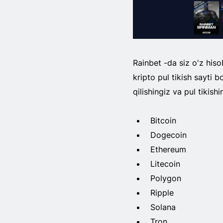
Rainbet -da siz o'
kripto pul tikish sayti 
qilishingiz va pul tikis
Bitcoin
Dogecoin
Ethereum
Litecoin
Polygon
Ripple
Solana
Tron