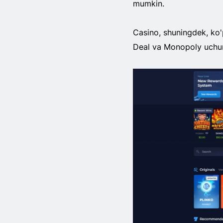
mumkin.
Casino, shuningdek, ko'pla
Deal va Monopoly uchu