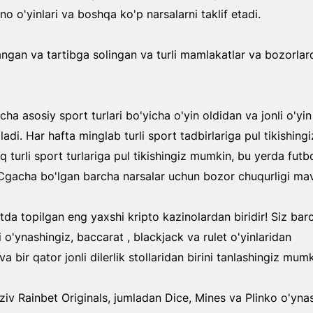
no o'yinlari va boshqa ko'p narsalarni taklif etadi.
angan va tartibga solingan va turli mamlakatlar va bozorlar
ladi. Har hafta minglab turli sport tadbirlariga pul tikishingi
 turli sport turlariga pul tikishingiz mumkin, bu yerda futb
Cgacha bo'lgan barcha narsalar uchun bozor chuqurligi mav
 blackjack va rulet o'yinlaridan
 bir qator jonli dilerlik stollaridan birini tanlashingiz mumk
'ynashingiz