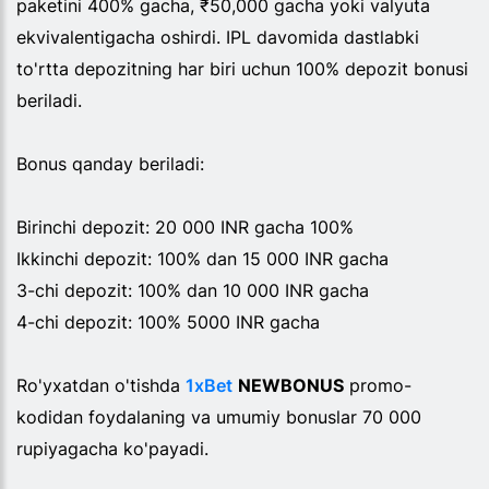
paketini 400% gacha, ₹50,000 gacha yoki valyuta
ekvivalentigacha oshirdi. IPL davomida dastlabki
to'rtta depozitning har biri uchun 100% depozit bonusi
beriladi.
Bonus qanday beriladi:
Birinchi depozit: 20 000 INR gacha 100%
Ikkinchi depozit: 100% dan 15 000 INR gacha
3-chi depozit: 100% dan 10 000 INR gacha
4-chi depozit: 100% 5000 INR gacha
Ro'yxatdan o'tishda
1xBet
NEWBONUS
promo-
kodidan foydalaning va umumiy bonuslar 70 000
rupiyagacha ko'payadi.