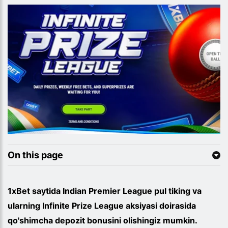
On this page
1xBet saytida Indian Premier League pul tiking va
ularning Infinite Prize League aksiyasi doirasida
qo'shimcha depozit bonusini olishingiz mumkin.