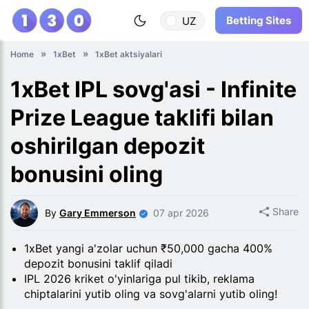
Betting Sites
UZ
Home
1xBet
1xBet aktsiyalari
1xBet IPL sovg'asi - Infinite
Prize League taklifi bilan
oshirilgan depozit
bonusini oling
Share
By
Gary Emmerson
07 apr 2026
1xBet yangi a'zolar uchun ₹50,000 gacha 400%
depozit bonusini taklif qiladi
IPL 2026 kriket o'yinlariga pul tikib, reklama
chiptalarini yutib oling va sovg'alarni yutib oling!