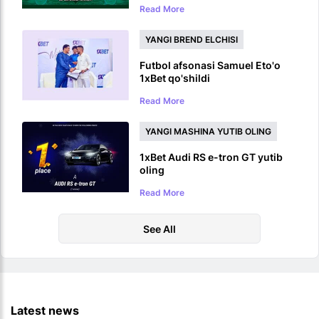
Read More
YANGI BREND ELCHISI
Futbol afsonasi Samuel Eto'o
1xBet qo'shildi
Read More
YANGI MASHINA YUTIB OLING
1xBet Audi RS e-tron GT yutib
oling
Read More
See All
Latest news