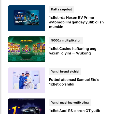
Katta raqobat
1xBet -da Nexon EV Prime
avtomobilini qanday yutib olish
mumkin
5000x multiplikator
1xBet Casino haftaning eng
yaxshi oʻyini — Wukong
Yangi brend elchisi
Futbol afsonasi Samuel Eto'o
1xBet qo'shildi
Yangi mashina yutib oling
1xBet Audi RS e-tron GT yutib