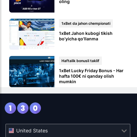
oling
1xBet da jahon chempionati
1xBet Jahon kubogi tikish
bo'yicha qo'llanma
Haftalik bonusli taklif
1xBet Lucky Friday Bonus - Har
hafta 100€ ni qanday olish
mumkin
United States