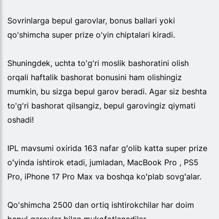
Sovrinlarga bepul garovlar, bonus ballari yoki
qo'shimcha super prize o'yin chiptalari kiradi.
Shuningdek, uchta to'g'ri moslik bashoratini olish
orqali haftalik bashorat bonusini ham olishingiz
mumkin, bu sizga bepul garov beradi. Agar siz beshta
to'g'ri bashorat qilsangiz, bepul garovingiz qiymati
oshadi!
IPL mavsumi oxirida 163 nafar gʻolib katta super prize
oʻyinda ishtirok etadi, jumladan, MacBook Pro , PS5
Pro, iPhone 17 Pro Max va boshqa koʻplab sovgʻalar.
Qo'shimcha 2500 dan ortiq ishtirokchilar har doim