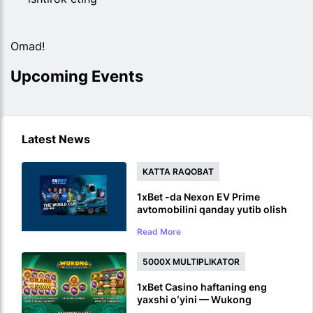
Omad!
Upcoming Events
Latest News
KATTA RAQOBAT
1xBet -da Nexon EV Prime
avtomobilini qanday yutib olish
mumkin
Read More
5000X MULTIPLIKATOR
1xBet Casino haftaning eng
yaxshi oʻyini — Wukong