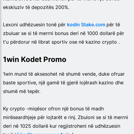
ekskluziv të depozitës 200%.
Lexoni udhëzuesin tonë për
kodin Stake.com
për të
zbuluar se si të merrni bonus deri në 1000 dollarë për
t'u përdorur në librat sportiv ose në kazino crypto .
1win Kodet Promo
1win mund të aksesohet në shumë vende, duke ofruar
baste sportive, një gamë të gjerë lojërash kazino dhe
shumë më tepër.
Ky crypto -miqësor ofron një bonus të madh
mirëseardhjeje për lojtarët e rinj. Zbuloni se si të merrni
deri në 1025 dollarë kur regjistroheni në udhëzuesin