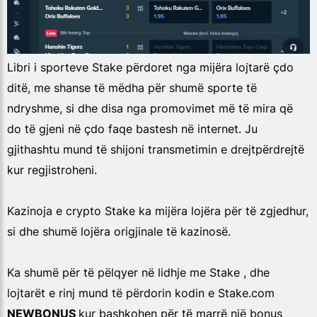
Libri i sporteve Stake përdoret nga mijëra lojtarë çdo
ditë, me shanse të mëdha për shumë sporte të
ndryshme, si dhe disa nga promovimet më të mira që
do të gjeni në çdo faqe bastesh në internet. Ju
gjithashtu mund të shijoni transmetimin e drejtpërdrejtë
kur regjistroheni.
Kazinoja e crypto Stake ka mijëra lojëra për të zgjedhur,
si dhe shumë lojëra origjinale të kazinosë.
Ka shumë për të pëlqyer në lidhje me Stake , dhe
lojtarët e rinj mund të përdorin kodin e Stake.com
NEWBONUS
kur bashkohen për të marrë një bonus