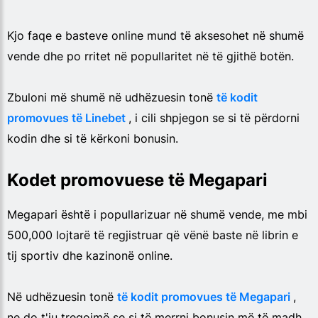
Kjo faqe e basteve online mund të aksesohet në shumë
vende dhe po rritet në popullaritet në të gjithë botën.
Zbuloni më shumë në udhëzuesin tonë
të kodit
promovues të Linebet
, i cili shpjegon se si të përdorni
kodin dhe si të kërkoni bonusin.
Kodet promovuese të Megapari
Megapari është i popullarizuar në shumë vende, me mbi
500,000 lojtarë të regjistruar që vënë baste në librin e
tij sportiv dhe kazinonë online.
Në udhëzuesin tonë
të kodit promovues të Megapari
,
ne do t'ju tregojmë se si të merrni bonusin më të madh