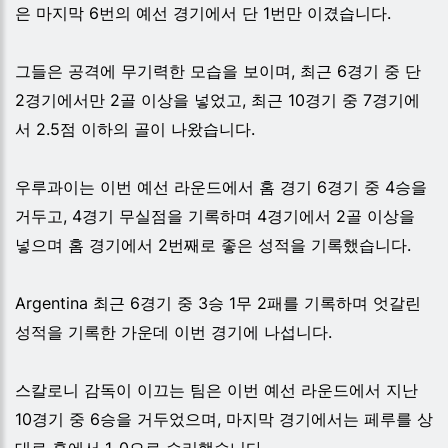
은 마지막 6번의 예선 경기에서 단 1번만 이겼습니다.
그들은 공격에 무기력한 모습을 보이며, 최근 6경기 중 단
2경기에서만 2골 이상을 넣었고, 최근 10경기 중 7경기에
서 2.5점 이하의 골이 나왔습니다.
우루과이는 이번 예선 라운드에서 홈 경기 6경기 중 4승을
거두고, 4경기 무실점을 기록하며 4경기에서 2골 이상을
넣으며 홈 경기에서 2번째로 좋은 성적을 기록했습니다.
Argentina 최근 6경기 중 3승 1무 2패를 기록하며 엇갈린
성적을 기록한 가운데 이번 경기에 나섭니다.
스칼로니 감독이 이끄는 팀은 이번 예선 라운드에서 지난
10경기 중 6승을 거두었으며, 마지막 경기에서는 페루를 상
대로 홈에서 1-0으로 승리했습니다.