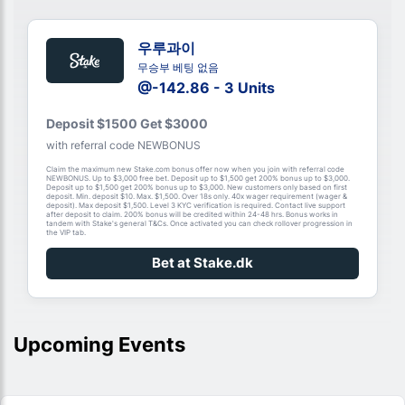
우루과이
무승부 베팅 없음
@-142.86 - 3 Units
Deposit $1500 Get $3000
with referral code NEWBONUS
Claim the maximum new Stake.com bonus offer now when you join with referral code
NEWBONUS. Up to $3,000 free bet. Deposit up to $1,500 get 200% bonus up to $3,000.
Deposit up to $1,500 get 200% bonus up to $3,000. New customers only based on first
deposit. Min. deposit $10. Max. $1,500. Over 18s only. 40x wager requirement (wager &
deposit). Max deposit $1,500. Level 3 KYC verification is required. Contact live support
after deposit to claim. 200% bonus will be credited within 24-48 hrs. Bonus works in
tandem with Stake's general T&Cs. Once activated you can check rollover progression in
the VIP tab.
Bet at Stake.dk
Upcoming Events