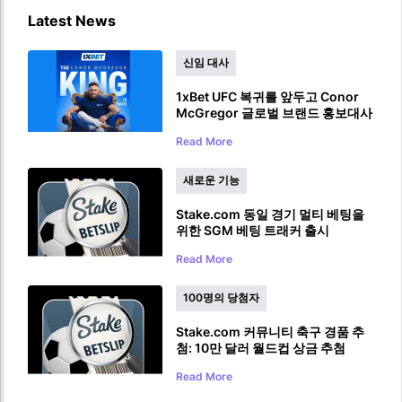
Latest News
신임 대사
1xBet UFC 복귀를 앞두고 Conor
McGregor 글로벌 브랜드 홍보대사
로 선정
Read More
새로운 기능
Stake.com 동일 경기 멀티 베팅을
위한 SGM 베팅 트래커 출시
Read More
100명의 당첨자
Stake.com 커뮤니티 축구 경품 추
첨: 10만 달러 월드컵 상금 추첨
Read More