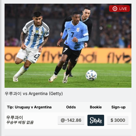
LIVE
우루과이 vs Argentina (Getty)
Tip: Uruguay v Argentina
Odds
Bookie
Sign-up
우루과이
@-142.86
$ 3000
무승부 베팅 없음