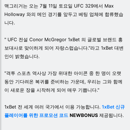
맥그리거는 오는 7월 11일 토요일 UFC 329에서 Max
Holloway 와의 메인 경기를 앞두고 베팅 업체에 합류했습
니다.
" UFC 전설 Conor McGregor 1xBet 의 글로벌 브랜드 홍
보대사로 맞이하게 되어 자랑스럽습니다."라고 1xBet 대변
인이 밝혔습니다.
"격투 스포츠 역사상 가장 위대한 아이콘 중 한 명이 오랫
동안 기다려온 복귀를 준비하는 가운데, 우리는 그와 함께
이 새로운 장을 시작하게 되어 매우 기쁩니다."
1xBet 전 세계 여러 국가에서 이용 가능합니다.
1xBet 신규
플레이어를 위한 프로모션 코드
NEWBONUS
제공됩니다.