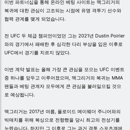
이번 파트너십을 통해 온라인 베팅 사이트는 맥그리거의
복귀에 대한 관심이 고조되는 시점에 유명 격투기 선수와
협력 관계를 맺게 되었습니다.
전 UFC 두 체급 챔피언이었던 그는 2021년 Dustin Poirier
와의 경기에서 패배한 후 심각한 다리 부상을 입은 이후로
UFC에서 경기를 치르지 않았다.
이번 계약 발표는 올해 가장 큰 관심을 모으는 UFC 이벤트
중 하나를 앞두고 이루어졌으며, 맥그리거의 복귀는 MMA
팬들과 베팅 관계자 모두에게 큰 관심을 불러일으킬 것으
로 예상됩니다.
맥그리거는 2017년 여름, 플로이드 메이웨더 주니어와의
빅매치를 위해 복싱으로 전향했을 당시 최고의 전성기를
누렸습니다. 하지만 그 이후로 그는 과거 격투 스포츠계에