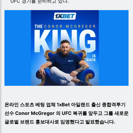
UFC 경기를 준비하고 있다.
온라인 스포츠 베팅 업체 1xBet 아일랜드 출신 종합격투기
선수 Conor McGregor 의 UFC 복귀를 앞두고 그를 새로운
글로벌 브랜드 홍보대사로 임명했다고 발표했습니다.