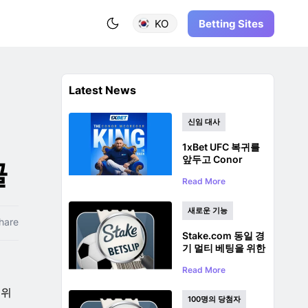
Betting Sites
KO
Latest News
신임 대사
1xBet UFC 복귀를
앞두고 Conor
골
McGregor 글로벌
Read More
브랜드 홍보대사로
선정
새로운 기능
hare
Stake.com 동일 경
기 멀티 베팅을 위한
SGM 베팅 트래커
Read More
출시
 위
100명의 당첨자