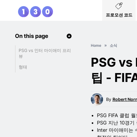
프로모션 코드
On this page
Home
소식
PSG vs 인터 마이애미 프리
뷰
PSG v
형태
팁 - F
By
Robert Nor
PSG FIFA 클럽 
PSG 지난 10경
Inter 마이애미는