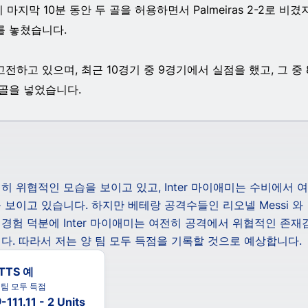
기 마지막 10분 동안 두 골을 허용하면서 Palmeiras 2-2로 비겼
를 놓쳤습니다.
전하고 있으며, 최근 10경기 중 9경기에서 실점을 했고, 그 중 
 골을 넣었습니다.
히 위협적인 모습을 보이고 있고, Inter 마이애미는 수비에서 여
 보이고 있습니다. 하지만 베테랑 공격수들인 리오넬 Messi 와
경험 덕분에 Inter 마이애미는 여전히 공격에서 위협적인 존재
다. 따라서 저는 양 팀 모두 득점을 기록할 것으로 예상합니다.
TTS 예
 팀 모두 득점
-111.11 - 2 Units