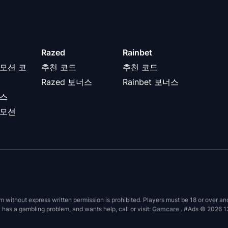
Razed
Rainbet
로모션 코
추천 코드
추천 코드
Razed 보너스
Rainbet 보너스
너스
로모션
without express written permission is prohibited. Players must be 18 or over and 
 has a gambling problem, and wants help, call or visit:
Gamcare
. #Ads © 2026 1