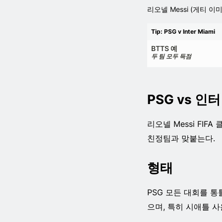
리오넬 Messi (게티 이
Tip: PSG v Inter Miami
BTTS 예
두 팀 모두 득점
PSG vs 
리오넬 Messi FIF
친정팀과 맞붙는다.
형태
PSG 모든 대회를 통
으며, 특히 시애틀 