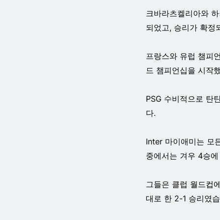
크바라츠켈리아와 하키
되었고, 승리가 확정
프랑스와 유럽 챔피언은 
드 챔피언십을 시작했
PSG 수비적으로 탄
다.
Inter 마이애미는 
중에서는 겨우 4승에
그들은 클럽 월드컵에서
대로 한 2-1 승리였