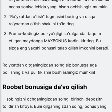
necha soniya ichida yangi hisob ochishingiz mumkin.
"Ro'yxatdan o'tish" tugmasini bosing va qisqa
ro'yxatdan o'tish shaklini to'ldiring.
Promo-kodingiz bor-yo'qligi so'ralganda, taqdim
etilgan maydonga MAXBONUS kodini kiriting. Bu
sizga eng yaxshi bonusni talab qilish imkonini beradi.
Ro'yxatdan o'tganingizdan so'ng siz bonusga ega
bo'lishingiz va pul tikishni boshlashingiz mumkin!
Roobet bonusiga da'vo qilish
Hisobingizni ochganingizdan so'ng, birinchi depozitni
to'ldirish kifoya. Buni qilganingizdan so'ng, bonus yangi