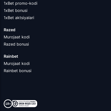
1xBet promo-kodi
1xBet bonusi
1xBet aktsiyalari
Razed
Murojaat kodi
Razed bonusi
Rainbet
Murojaat kodi
Rainbet bonusi