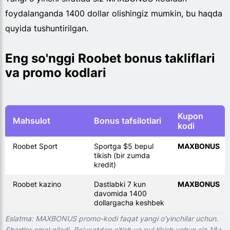
foydalanganda 1400 dollar olishingiz mumkin, bu haqda
quyida tushuntirilgan.
Eng so'nggi Roobet bonus takliflari
va promo kodlari
Kupon
Mahsulot
Bonus tafsilotlari
kodi
Roobet Sport
Sportga $5 bepul
MAXBONUS
tikish (bir zumda
kredit)
Roobet kazino
Dastlabki 7 kun
MAXBONUS
davomida 1400
dollargacha keshbek
Eslatma: MAXBONUS promo-kodi faqat yangi o'yinchilar uchun.
Shartlar amal qiladi. Ro'yxatdan o'tish va pul tikish uchun siz 18+