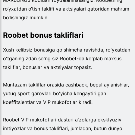
MAXBONUS kodidan foydalanmasangiz, Roobetning
ro‘yxatdan o‘tish taklifi va aktsiyalari qatoridan mahrum
bo‘lishingiz mumkin.
Roobet bonus takliflari
Xush kelibsiz bonusiga qo'shimcha ravishda, ro'yxatdan
o'tganingizdan so'ng siz Roobet-da ko'plab maxsus
takliflar, bonuslar va aktsiyalar topasiz.
Muntazam takliflar orasida cashback, bepul aylanishlar,
yutuq sport garovlari bo'yicha kengaytirilgan
koeffitsientlar va VIP mukofotlar kiradi.
Roobet VIP mukofotlari dasturi a'zolarga eksklyuziv
imtiyozlar va bonus takliflari, jumladan, butun dunyo