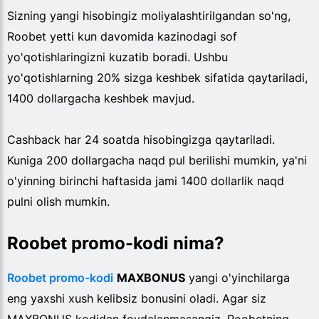
Sizning yangi hisobingiz moliyalashtirilgandan so'ng,
Roobet yetti kun davomida kazinodagi sof
yo'qotishlaringizni kuzatib boradi. Ushbu
yo'qotishlarning 20% sizga keshbek sifatida qaytariladi,
1400 dollargacha keshbek mavjud.
Cashback har 24 soatda hisobingizga qaytariladi.
Kuniga 200 dollargacha naqd pul berilishi mumkin, ya'ni
o'yinning birinchi haftasida jami 1400 dollarlik naqd
pulni olish mumkin.
Roobet promo-kodi nima?
Roobet promo-kodi
MAXBONUS
yangi o'yinchilarga
eng yaxshi xush kelibsiz bonusini oladi. Agar siz