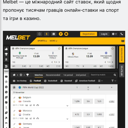
Melbet — це міжнародний сайт ставок, який щодня
пропонує тисячам гравців онлайн-ставки на спорт
та ігри в казино.