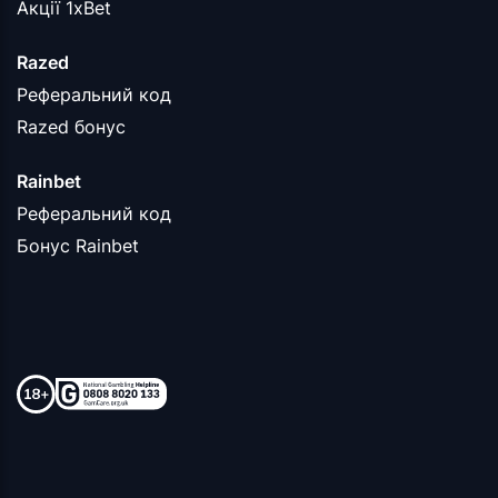
Акції 1xBet
Razed
Реферальний код
Razed бонус
Rainbet
Реферальний код
Бонус Rainbet