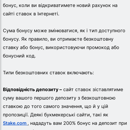
бонус, коли ви відкриватимете новий рахунок на
сайті ставок в Інтернеті.
Сума бонусу може змінюватися, як і тип доступного
бонусу. Як правило, ви отримаєте безкоштовну
ставку або бонус, використовуючи промокод або
бонусний код.
Типи безкоштовних ставок включають:
Відповідність депозиту –
сайт ставок зіставлятиме
суму вашого першого депозиту з безкоштовною
ставкою до того самого значення, що й у цій
пропозиції. Деякі букмекерські сайти, такі як
Stake.com
, нададуть вам 200% бонус на депозит при