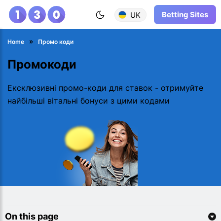
Betting Sites
UK
Home
Промо коди
Промокоди
Ексклюзивні промо-коди для ставок - отримуйте
найбільші вітальні бонуси з цими кодами
On this page