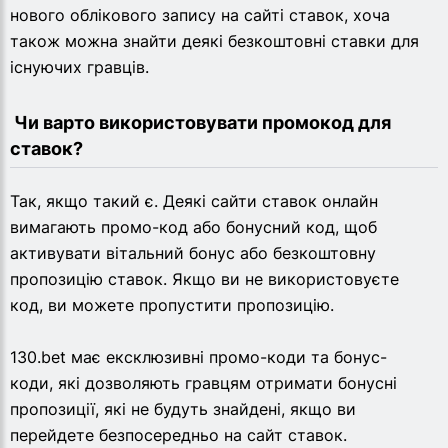
нового облікового запису на сайті ставок, хоча
також можна знайти деякі безкоштовні ставки для
існуючих гравців.
 Чи варто використовувати промокод для 
ставок?
Так, якщо такий є. Деякі сайти ставок онлайн
вимагають промо-код або бонусний код, щоб
активувати вітальний бонус або безкоштовну
пропозицію ставок. Якщо ви не використовуєте
код, ви можете пропустити пропозицію.
130.bet має ексклюзивні промо-коди та бонус-
коди, які дозволяють гравцям отримати бонусні
пропозиції, які не будуть знайдені, якщо ви
перейдете безпосередньо на сайт ставок.