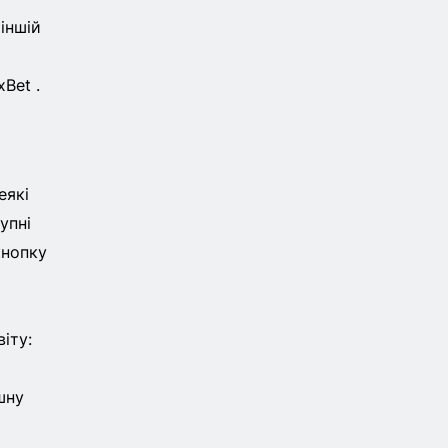
іншій
Bet .
еякі
упні
кнопку
іту:
шну