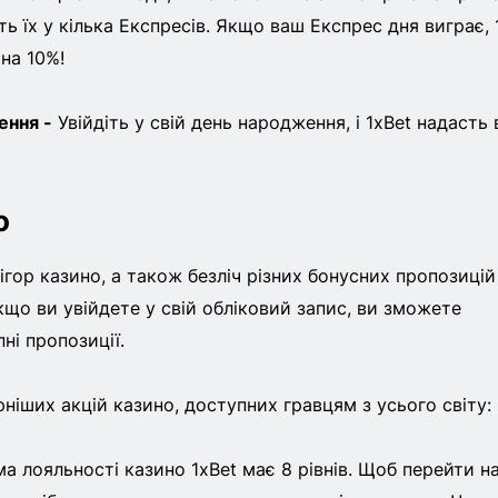
ь їх у кілька Експресів. Якщо ваш Експрес дня виграє, 
на 10%!
ення -
Увійдіть у свій день народження, і 1xBet надасть
о
ігор казино, а також безліч різних бонусних пропозицій
якщо ви увійдете у свій обліковий запис, ви зможете
ні пропозиції.
рніших акцій казино, доступних гравцям з усього світу:
 лояльності казино 1xBet має 8 рівнів. Щоб перейти н