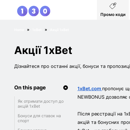
Промо коди
Home
1xBet
Акції 1xBet
Акції 1xBet
Дізнайтеся про останні акції, бонуси та пропозиц
On this page
1xBet.com
пропонує ще
NEWBONUS дозволяє от
Як отримати доступ до
акцій 1xBet
Після реєстрації на 1
Бонуси для ставок на
спорт
акцій та бонусних про