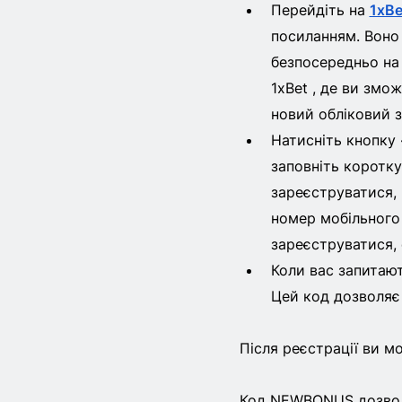
Перейдіть на
1xB
посиланням. Воно
безпосередньо на 
1xBet , де ви змо
новий обліковий з
Натисніть кнопку 
заповніть коротк
зареєструватися,
номер мобільного
зареєструватися,
Коли вас запитают
Цей код дозволяє
Після реєстрації ви м
Код NEWBONUS дозволя