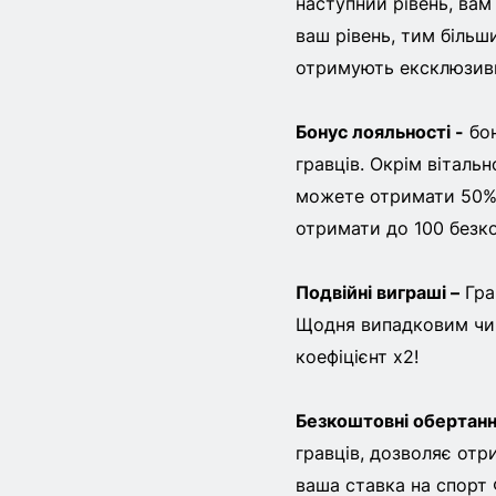
наступний рівень, вам
ваш рівень, тим більш
отримують ексклюзивні
Бонус лояльності -
бон
гравців. Окрім віталь
можете отримати 50% 
отримати до 100 безк
Подвійні виграші –
Гра
Щодня випадковим чин
коефіцієнт х2!
Безкоштовні обертанн
гравців, дозволяє отр
ваша ставка на спорт 