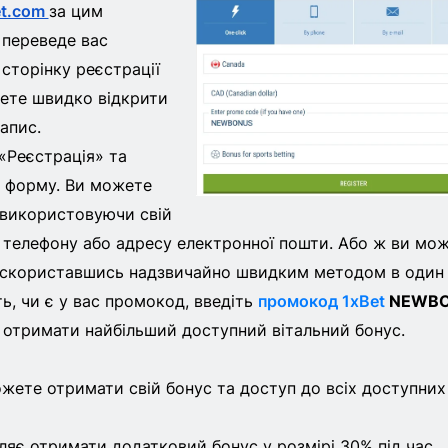
et.com
за цим
 переведе вас
сторінку реєстрації
жете швидко відкрити
апис.
«Реєстрація» та
у форму. Ви можете
 використовуючи свій
 телефону або адресу електронної пошти. Або ж ви мо
 скориставшись надзвичайно швидким методом в один 
ь, чи є у вас промокод, введіть
промокод 1xBet
NEWB
 отримати найбільший доступний вітальний бонус.
ожете отримати свій бонус та доступ до всіх доступних 
є отримати додатковий бонус у розмірі 30% під час