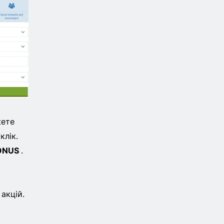
жете
клік.
ONUS
.
акцій.