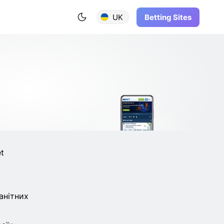
Betting Sites
UK
t
анітних