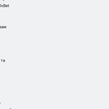
1xBet
 вам
 та
а