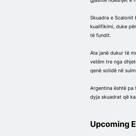
gjashtë ndeshjet e 
Skuadra e Scalonit k
kualifikimi, duke pë
të fundit.
Ata janë dukur të m
vetëm tre nga dhjet
qenë solidë në sulm
Argentina është pa f
dyja skuadrat që kan
Upcoming E