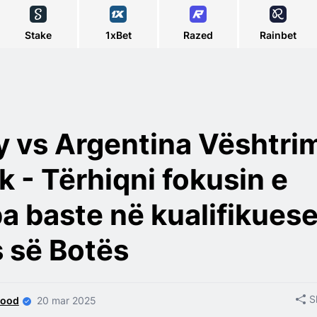
Stake
1xBet
Razed
Rainbet
 vs Argentina Vështri
k - Tërhiqni fokusin e
pa baste në kualifikuese
 së Botës
S
wood
20 mar 2025