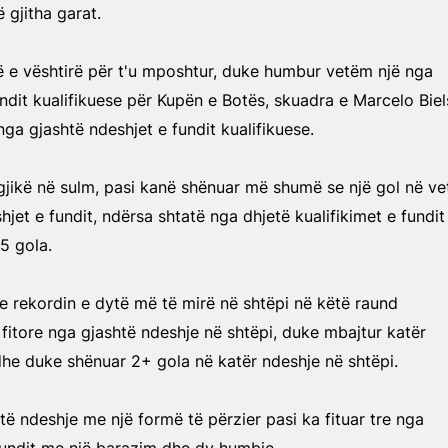
 gjitha garat.
ë e vështirë për t'u mposhtur, duke humbur vetëm një nga
undit kualifikuese për Kupën e Botës, skuadra e Marcelo Biel
nga gjashtë ndeshjet e fundit kualifikuese.
gjikë në sulm, pasi kanë shënuar më shumë se një gol në v
jet e fundit, ndërsa shtatë nga dhjetë kualifikimet e fundit
5 gola.
 rekordin e dytë më të mirë në shtëpi në këtë raund
 fitore nga gjashtë ndeshje në shtëpi, duke mbajtur katër
he duke shënuar 2+ gola në katër ndeshje në shtëpi.
ë ndeshje me një formë të përzier pasi ka fituar tre nga