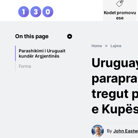
Kodet promovu
ese
On this page
Home
Lajme
Parashikimi i Uruguait
kundër Argjentinës
Uruguay
Forma
parapra
tregut 
e Kupës
By
John East