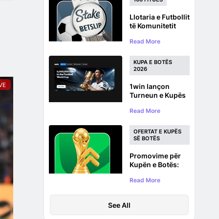
Llotaria e Futbollit
të Komunitetit
Stake.com :
Read More
Shorteu me çmim
prej 100,000
dollarësh për
KUPA E BOTËS
Kupën e Botës
2026
VE
1win lançon
Turneun e Kupës
së Botës në
Read More
Futboll me një
fond çmimesh
prej 5,000,000
OFERTAT E KUPËS
USDT
SË BOTËS
Promovime për
Kupën e Botës:
Oferta për baste
Read More
futbolli për Kupën
e Botës 2026
See All