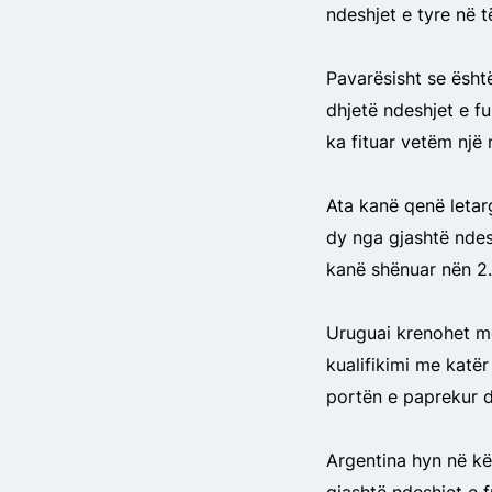
ndeshjet e tyre në të
Pavarësisht se ësht
dhjetë ndeshjet e f
ka fituar vetëm një 
Ata kanë qenë letar
dy nga gjashtë ndesh
kanë shënuar nën 2.
Uruguai krenohet me
kualifikimi me katër
portën e paprekur d
Argentina hyn në kët