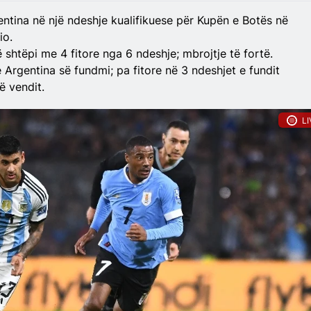
ntina në një ndeshje kualifikuese për Kupën e Botës në
io.
ë shtëpi me 4 fitore nga 6 ndeshje; mbrojtje të fortë.
 Argentina së fundmi; pa fitore në 3 ndeshjet e fundit
ë vendit.
LI