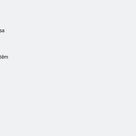
sa
etëm