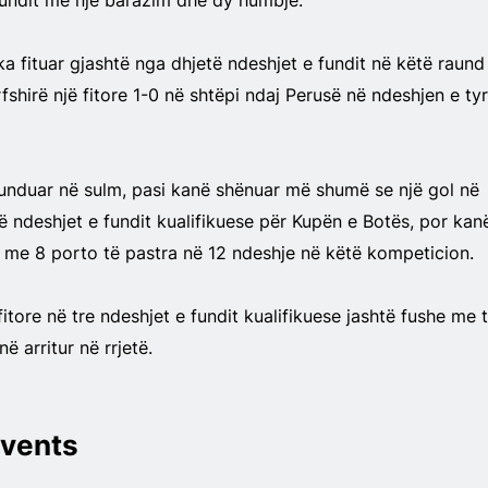
fundit me një barazim dhe dy humbje.
a fituar gjashtë nga dhjetë ndeshjet e fundit në këtë raund
rfshirë një fitore 1-0 në shtëpi ndaj Perusë në ndeshjen e ty
unduar në sulm, pasi kanë shënuar më shumë se një gol në
ë ndeshjet e fundit kualifikuese për Kupën e Botës, por kan
 me 8 porto të pastra në 12 ndeshje në këtë kompeticion.
itore në tre ndeshjet e fundit kualifikuese jashtë fushe me 
ë arritur në rrjetë.
vents