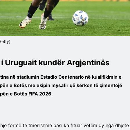
Getty)
 i Uruguait kundër Argjentinës
ina në stadiumin Estadio Centenario në kualifikimin e
n e Botës me ekipin mysafir që kërkon të çimentojë
upën e Botës FIFA 2026.
një formë të tmerrshme pasi ka fituar vetëm dy nga dhjetë