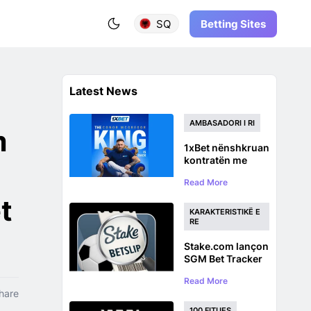
Betting Sites
SQ
Latest News
AMBASADORI I RI
m
1xBet nënshkruan
kontratën me
Conor McGregor
Read More
si ambasador
global të markës
t
përpara rikthimit
KARAKTERISTIKË E
UFC
RE
Stake.com lançon
SGM Bet Tracker
për Bastet e
Read More
Shumëfishta në të
hare
Njëjtën Lojë
100 FITUES