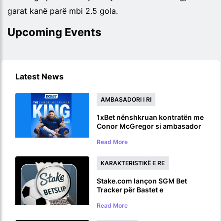
garat kanë parë mbi 2.5 gola.
Upcoming Events
Latest News
AMBASADORI I RI
1xBet nënshkruan kontratën me
Conor McGregor si ambasador
global të markës përpara
Read More
rikthimit UFC
KARAKTERISTIKË E RE
Stake.com lançon SGM Bet
Tracker për Bastet e
Shumëfishta në të Njëjtën Lojë
Read More