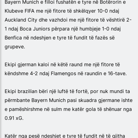
Bayern Munich e filloi fushatën e tyre në Botërorin e
Klubeve FIFA me një fitore të shkëlqyer 10-0 ndaj
Auckland City dhe vazhdoi me një fitore të vështirë 2-
1 ndaj Boca Juniors përpara një humbjeje 1-0 ndaj
Benfica në ndeshjen e tyre të fundit të fazës së
grupeve.
Ekipi gjerman kaloi në këtë raund me një fitore të
këndshme 4-2 ndaj Flamengos në raundin e 16-tave.
Ekipi brazilian bëri një luftë të fortë, por nuk mundi ta
përmbante Bayern Munich pasi skuadra gjermane ishte
e pamëshirshme në sulm me katër gola të shënuar nga
0.91 xG.
Katër nga pesë ndeshjet e tyre të fundit në të gjitha