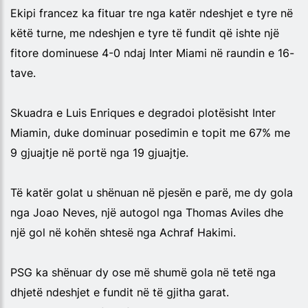
Ekipi francez ka fituar tre nga katër ndeshjet e tyre në
këtë turne, me ndeshjen e tyre të fundit që ishte një
fitore dominuese 4-0 ndaj Inter Miami në raundin e 16-
tave.
Skuadra e Luis Enriques e degradoi plotësisht Inter
Miamin, duke dominuar posedimin e topit me 67% me
9 gjuajtje në portë nga 19 gjuajtje.
Të katër golat u shënuan në pjesën e parë, me dy gola
nga Joao Neves, një autogol nga Thomas Aviles dhe
një gol në kohën shtesë nga Achraf Hakimi.
PSG ka shënuar dy ose më shumë gola në tetë nga
dhjetë ndeshjet e fundit në të gjitha garat.