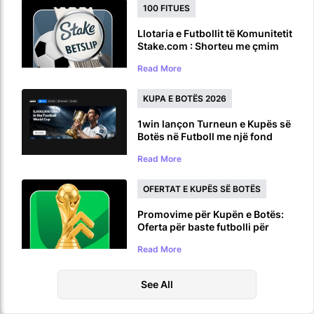
100 FITUES
Llotaria e Futbollit të Komunitetit
Stake.com : Shorteu me çmim
prej 100,000 dollarësh për
Read More
Kupën e Botës
KUPA E BOTËS 2026
1win lançon Turneun e Kupës së
Botës në Futboll me një fond
çmimesh prej 5,000,000 USDT
Read More
OFERTAT E KUPËS SË BOTËS
Promovime për Kupën e Botës:
Oferta për baste futbolli për
Kupën e Botës 2026
Read More
See All