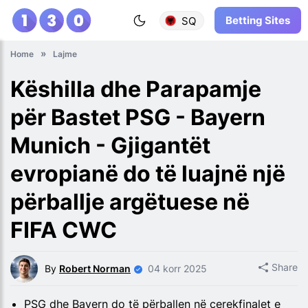
Betting Sites
SQ
Home
Lajme
Këshilla dhe Parapamje
për Bastet PSG - Bayern
Munich - Gjigantët
evropianë do të luajnë një
përballje argëtuese në
FIFA CWC
Share
By
Robert Norman
04 korr 2025
PSG dhe Bayern do të përballen në çerekfinalet e