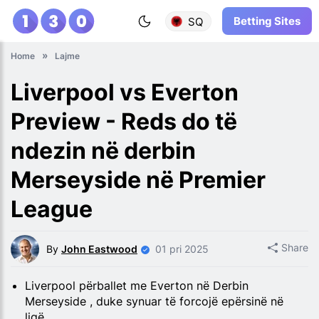
Betting Sites
SQ
Home
Lajme
Liverpool vs Everton
Preview - Reds do të
ndezin në derbin
Merseyside në Premier
League
Share
By
John Eastwood
01 pri 2025
Liverpool përballet me Everton në Derbin
Merseyside , duke synuar të forcojë epërsinë në
ligë.