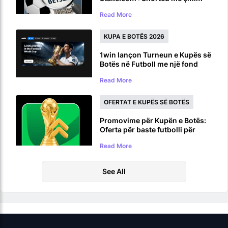
prej 100,000 dollarësh për
Read More
Kupën e Botës
KUPA E BOTËS 2026
1win lançon Turneun e Kupës së
Botës në Futboll me një fond
çmimesh prej 5,000,000 USDT
Read More
OFERTAT E KUPËS SË BOTËS
Promovime për Kupën e Botës:
Oferta për baste futbolli për
Kupën e Botës 2026
Read More
See All