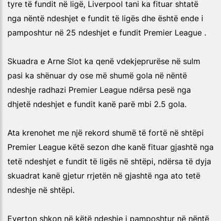
tyre të fundit në ligë, Liverpool tani ka fituar shtatë
nga nëntë ndeshjet e fundit të ligës dhe është ende i
pamposhtur në 25 ndeshjet e fundit Premier League .
Skuadra e Arne Slot ka qenë vdekjeprurëse në sulm
pasi ka shënuar dy ose më shumë gola në nëntë
ndeshje radhazi Premier League ndërsa pesë nga
dhjetë ndeshjet e fundit kanë parë mbi 2.5 gola.
Ata krenohet me një rekord shumë të fortë në shtëpi
Premier League këtë sezon dhe kanë fituar gjashtë nga
tetë ndeshjet e fundit të ligës në shtëpi, ndërsa të dyja
skuadrat kanë gjetur rrjetën në gjashtë nga ato tetë
ndeshje në shtëpi.
Everton shkon në këtë ndeshje i pamposhtur në nëntë