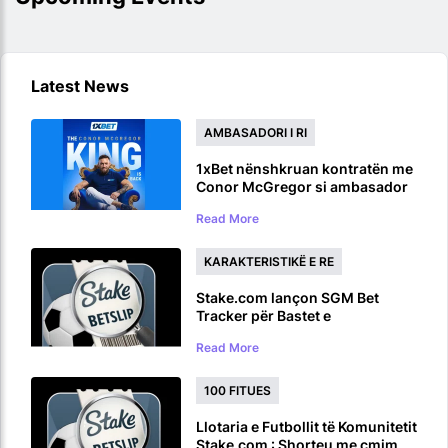
Latest News
AMBASADORI I RI
1xBet nënshkruan kontratën me
Conor McGregor si ambasador
global të markës përpara
Read More
rikthimit UFC
KARAKTERISTIKË E RE
Stake.com lançon SGM Bet
Tracker për Bastet e
Shumëfishta në të Njëjtën Lojë
Read More
100 FITUES
Llotaria e Futbollit të Komunitetit
Stake.com : Shorteu me çmim