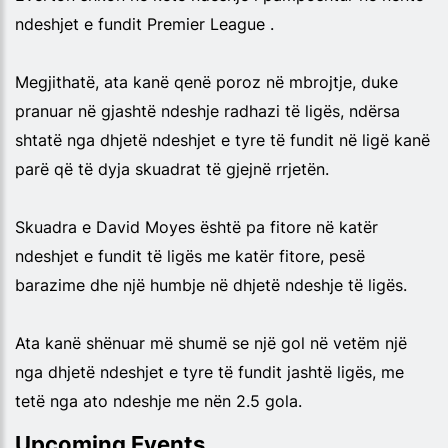
ndeshjet e fundit Premier League .
Megjithatë, ata kanë qenë poroz në mbrojtje, duke
pranuar në gjashtë ndeshje radhazi të ligës, ndërsa
shtatë nga dhjetë ndeshjet e tyre të fundit në ligë kanë
parë që të dyja skuadrat të gjejnë rrjetën.
Skuadra e David Moyes është pa fitore në katër
ndeshjet e fundit të ligës me katër fitore, pesë
barazime dhe një humbje në dhjetë ndeshje të ligës.
Ata kanë shënuar më shumë se një gol në vetëm një
nga dhjetë ndeshjet e tyre të fundit jashtë ligës, me
tetë nga ato ndeshje me nën 2.5 gola.
Upcoming Events