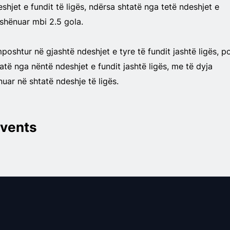
shjet e fundit të ligës, ndërsa shtatë nga tetë ndeshjet e
 shënuar mbi 2.5 gola.
oshtur në gjashtë ndeshjet e tyre të fundit jashtë ligës, p
të nga nëntë ndeshjet e fundit jashtë ligës, me të dyja
uar në shtatë ndeshje të ligës.
vents