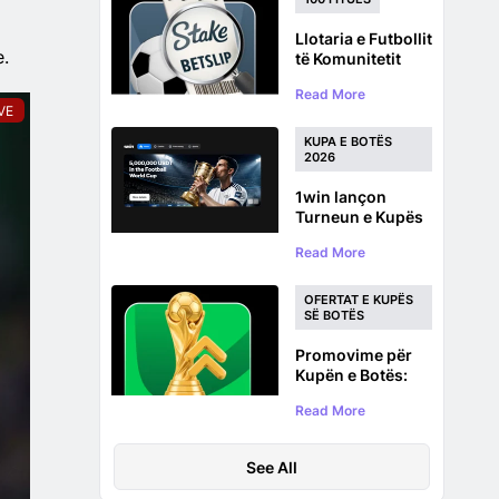
Llotaria e Futbollit
.
të Komunitetit
Stake.com :
Read More
Shorteu me çmim
VE
prej 100,000
dollarësh për
KUPA E BOTËS
Kupën e Botës
2026
1win lançon
Turneun e Kupës
së Botës në
Read More
Futboll me një
fond çmimesh
prej 5,000,000
OFERTAT E KUPËS
USDT
SË BOTËS
Promovime për
Kupën e Botës:
Oferta për baste
Read More
futbolli për Kupën
e Botës 2026
See All