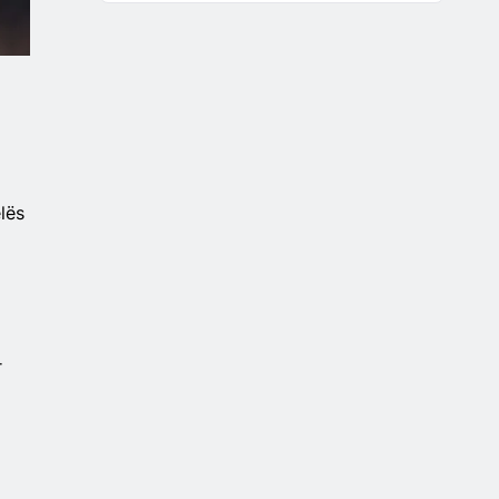
lës
r