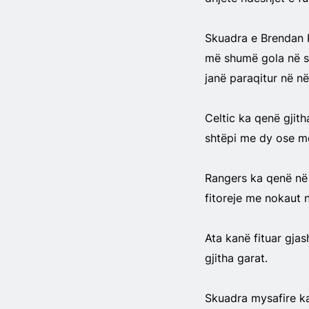
Skuadra e Brendan 
më shumë gola në sh
janë paraqitur në në
Celtic ka qenë gjith
shtëpi me dy ose m
Rangers ka qenë në 
fitoreje me nokaut 
Ata kanë fituar gja
gjitha garat.
Skuadra mysafire ka