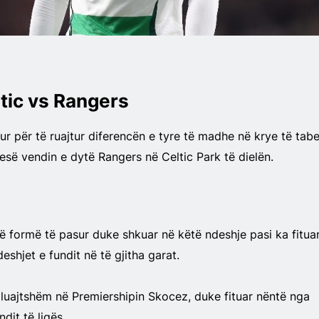
tic vs Rangers
etur për të ruajtur diferencën e tyre të madhe në krye të tabe
esë vendin e dytë Rangers në Celtic Park të dielën.
jë formë të pasur duke shkuar në këtë ndeshje pasi ka fitua
eshjet e fundit në të gjitha garat.
luajtshëm në Premiershipin Skocez, duke fituar nëntë nga
dit të ligës.