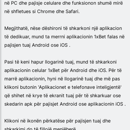
në PC dhe pajisje celulare dhe funksionon shumë mirë
në shfletues si Chrome dhe Safari.
Megjithatë, nëse dëshironi të shkarkoni një aplikacion
të dedikuar, mund ta merrni aplikacionin 1xBet falas në
pajisjen tuaj Android ose iOS .
Pasi të keni hapur llogarinë tuaj, mund të shkarkoni
aplikacionin celular 1xBet për Android dhe iOS. Për të
marrë aplikacionin, hyni në llogarinë tuaj dhe më pas
klikoni butonin 'Aplikacionet e telefonave inteligjentë'
që shihet në krye të ekranit tuaj për të shkarkuar ose
skedarin apk për pajisjet Android ose aplikacionin iOS .
Klikoni në ikonën përkatëse për pajisjen tuaj dhe
shkarkimi do të fillojë menjëherë.