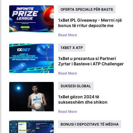
OFERTA SPECIALE PËR BASTE
1xBet IPL Giveaway - Merrni një
bonus të rritur depozite me
ofertën e Infinite Prize League
Read More
1XBET X ATP
1xBet u prezantua si Partneri
Zyrtar i Basteve i ATP Challenger
Tour
Read More
SUKSESI GLOBAL
1xBet gëzon 2024 të
suksesshëm dhe shikon
përpara për rritje të mëtejshme
Read More
në 2025
BONUSI I DEPOZITAVE TË MËDHA