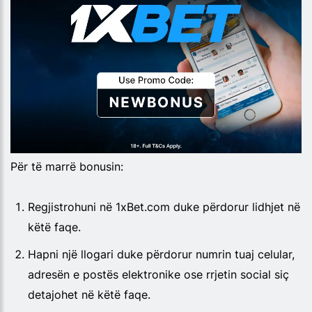
Për të marrë bonusin:
Regjistrohuni në 1xBet.com duke përdorur lidhjet në
këtë faqe.
Hapni një llogari duke përdorur numrin tuaj celular,
adresën e postës elektronike ose rrjetin social siç
detajohet në këtë faqe.