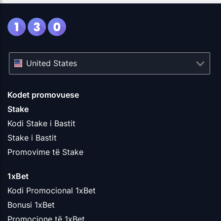
United States
Kodet promovuese
Stake
Kodi Stake i Bastit
Stake i Bastit
Promovime të Stake
1xBet
Kodi Promocional 1xBet
Bonusi 1xBet
Promocione të 1xBet