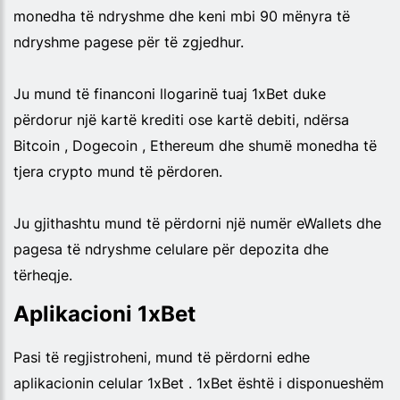
monedha të ndryshme dhe keni mbi 90 mënyra të
ndryshme pagese për të zgjedhur.
Ju mund të financoni llogarinë tuaj 1xBet duke
përdorur një kartë krediti ose kartë debiti, ndërsa
Bitcoin , Dogecoin , Ethereum dhe shumë monedha të
tjera crypto mund të përdoren.
Ju gjithashtu mund të përdorni një numër eWallets dhe
pagesa të ndryshme celulare për depozita dhe
tërheqje.
Aplikacioni 1xBet
Pasi të regjistroheni, mund të përdorni edhe
aplikacionin celular 1xBet . 1xBet është i disponueshëm