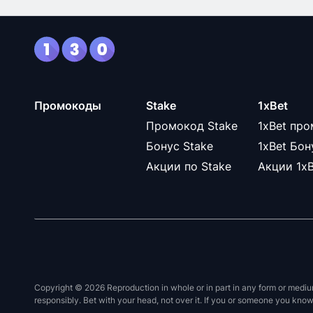
Промокоды
Stake
1xBet
Промокод Stake
1xBet пр
Бонус Stake
1xBet Бон
Акции по Stake
Акции 1xB
Copyright © 2026 Reproduction in whole or in part in any form or medium 
responsibly. Bet with your head, not over it. If you or someone you know