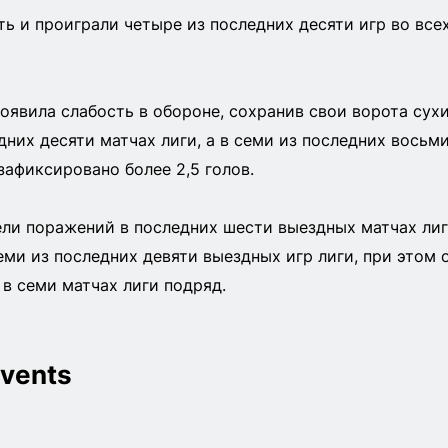
ь и проиграли четыре из последних десяти игр во все
оявила слабость в обороне, сохранив свои ворота сух
дних десяти матчах лиги, а в семи из последних восьм
зафиксировано более 2,5 голов.
ели поражений в последних шести выездных матчах лиг
еми из последних девяти выездных игр лиги, при этом 
в семи матчах лиги подряд.
vents