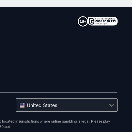
United States
located in jurisdictions where online gambling is legal. Please play
30.bet