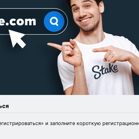
ься
егистрироваться» и заполните короткую регистрацион