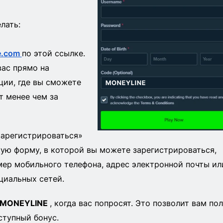
лать:
e.com
по этой ссылке.
вас прямо на
ции, где вы сможете
т менее чем за
арегистрироваться»
кую форму, в которой вы можете зарегистрироваться,
мер мобильного телефона, адрес электронной почты ил
циальных сетей.
MONEYLINE
, когда вас попросят. Это позволит вам по
тупный бонус.