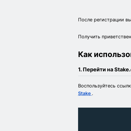
После регистрации вы
Получить приветствен
Как использо
Перейти на Stake
Воспользуйтесь ссылк
Stake
.