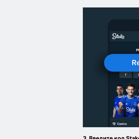
Введите код Sta