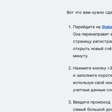
Вот что вам нужно сде
Перейдите на
Stak
Она перенаправит 
страницу регистра
открыть новый счё
минуту.
Нажмите кнопку «З
и заполните корот
используя свой но
учетные данные со
Введите промокод
самый большой дос