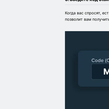
Когда вас спросят, ес
позволит вам получит