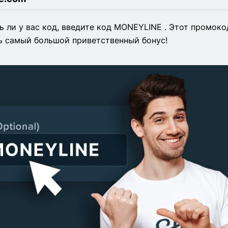
ть ли у вас код, введите код MONEYLINE . Этот промоко
ь самый большой приветственный бонус!