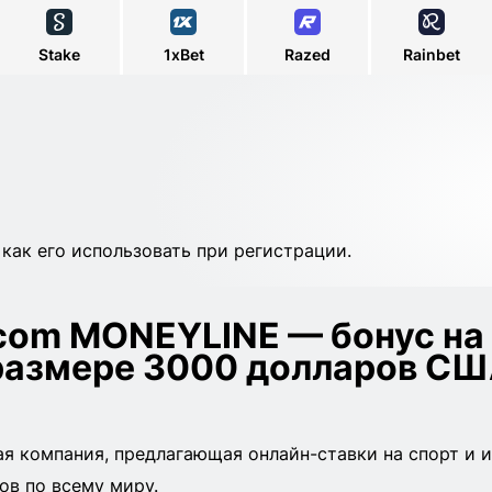
Stake
1xBet
Razed
Rainbet
как его использовать при регистрации.
.com MONEYLINE — бонус на
 размере 3000 долларов С
ая компания, предлагающая онлайн-ставки на спорт и 
ов по всему миру.