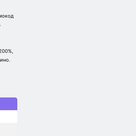
омокод
ь
200%,
ино.