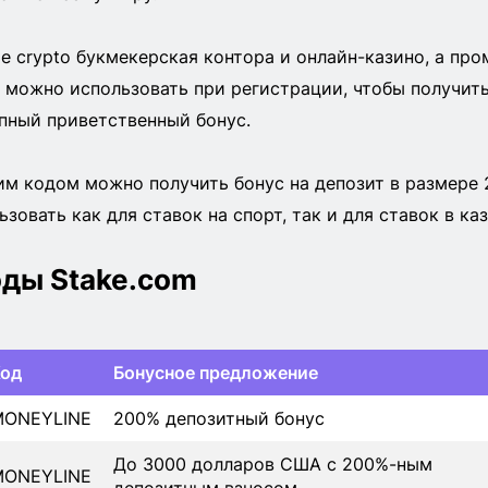
е crypto букмекерская контора и онлайн-казино, а пр
E
можно использовать при регистрации, чтобы получит
пный приветственный бонус.
им кодом можно получить бонус на депозит в размере 
овать как для ставок на спорт, так и для ставок в каз
ды Stake.com
од
Бонусное предложение
ONEYLINE
200% депозитный бонус
До 3000 долларов США с 200%-ным
ONEYLINE