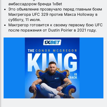
амбассадором бренда 1xBet
Это объявление прозвучало перед главным боем
Макгрегора UFC 329 против Макса Holloway в
субботу, 11 июля.
Макгрегор готовится к своему первому бою UFC
после поражения от Dustin Poirier в 2021 году.