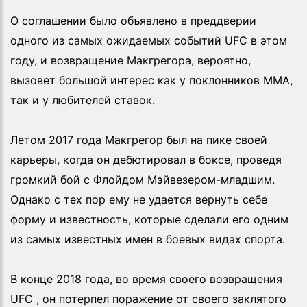
О соглашении было объявлено в преддверии
одного из самых ожидаемых событий UFC в этом
году, и возвращение Макгрегора, вероятно,
вызовет большой интерес как у поклонников ММА,
так и у любителей ставок.
Летом 2017 года Макгрегор был на пике своей
карьеры, когда он дебютировал в боксе, проведя
громкий бой с Флойдом Мэйвезером-младшим.
Однако с тех пор ему не удается вернуть себе
форму и известность, которые сделали его одним
из самых известных имен в боевых видах спорта.
В конце 2018 года, во время своего возвращения
UFC , он потерпел поражение от своего заклятого