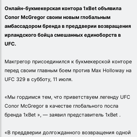
Онлайн-букмекерская контора 1xBet объявила
Conor McGregor своим новым глобальным
амбассадором бренда в преддверии возвращения
ирландского бойца смешанных единоборств в
UFC.
Макгрегор присоединился к букмекерской конторе
перед своим главным боем против Max Holloway на
UFC 329 в субботу, 11 июля.
«Мы гордимся тем, что приветствуем легенду UFC
Conor McGregor в качестве глобального посла
бренда 1xBet », — заявил представитель 1xBet .
«В преддверии долгожданного возвращения одной