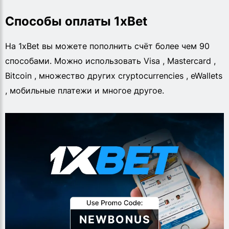
Способы оплаты 1xBet
На 1xBet вы можете пополнить счёт более чем 90
способами. Можно использовать Visa , Mastercard ,
Bitcoin , множество других cryptocurrencies , eWallets
, мобильные платежи и многое другое.