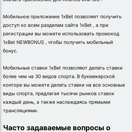
Мобильное приложение 1xBet позволяет получить
доступ ко всем разделам сайта 1xBet , а при
регистрации вы можете использовать промокод
1xBet NEWBONUS , чтобы получить мобильный
бонус.
Мобильные ставки 1xBet позволяют делать ставки
более чем на 30 видов спорта. В букмекерской
конторе вы можете делать ставки на все основные
виды спорта, предлагая тысячи рынков ставок
каждый день, а также наслаждаясь прямыми
трансляциями.
Часто задаваемые вопросы о 