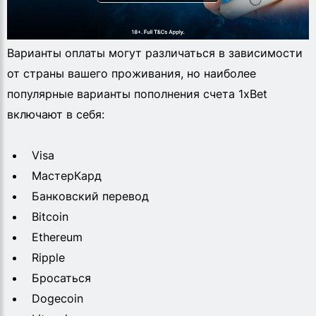
Варианты оплаты могут различаться в зависимости
от страны вашего проживания, но наиболее
популярные варианты пополнения счета 1xBet
включают в себя:
Visa
МастерКард
Банковский перевод
Bitcoin
Ethereum
Ripple
Бросаться
Dogecoin