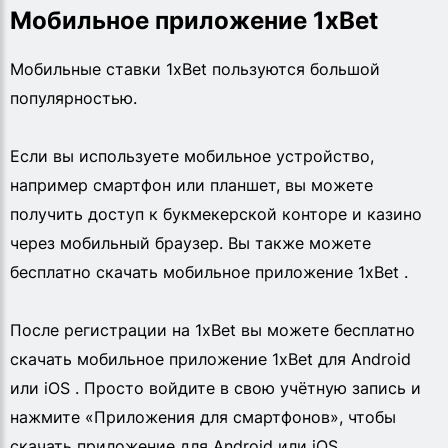
Мобильное приложение 1xBet
Мобильные ставки 1xBet пользуются большой
популярностью.
Если вы используете мобильное устройство,
например смартфон или планшет, вы можете
получить доступ к букмекерской конторе и казино
через мобильный браузер. Вы также можете
бесплатно скачать мобильное приложение 1xBet .
После регистрации на 1xBet вы можете бесплатно
скачать мобильное приложение 1xBet для Android
или iOS . Просто войдите в свою учётную запись и
нажмите «Приложения для смартфонов», чтобы
скачать приложение для Android или iOS .