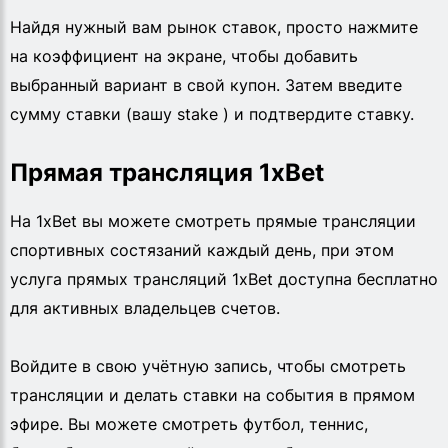
Найдя нужный вам рынок ставок, просто нажмите
на коэффициент на экране, чтобы добавить
выбранный вариант в свой купон. Затем введите
сумму ставки (вашу stake ) и подтвердите ставку.
Прямая трансляция 1xBet
На 1xBet вы можете смотреть прямые трансляции
спортивных состязаний каждый день, при этом
услуга прямых трансляций 1xBet доступна бесплатно
для активных владельцев счетов.
Войдите в свою учётную запись, чтобы смотреть
трансляции и делать ставки на события в прямом
эфире. Вы можете смотреть футбол, теннис,