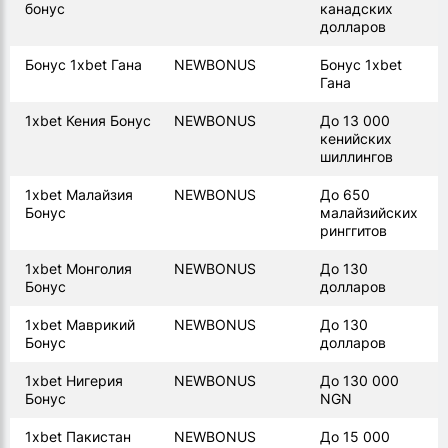
бонус
канадских
долларов
Бонус 1xbet Гана
NEWBONUS
Бонус 1xbet
Гана
1xbet Кения Бонус
NEWBONUS
До 13 000
кенийских
шиллингов
1xbet Малайзия
NEWBONUS
До 650
Бонус
малайзийских
ринггитов
1xbet Монголия
NEWBONUS
До 130
Бонус
долларов
1xbet Маврикий
NEWBONUS
До 130
Бонус
долларов
1xbet Нигерия
NEWBONUS
До 130 000
Бонус
NGN
1xbet Пакистан
NEWBONUS
До 15 000