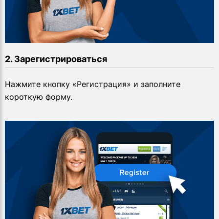
Зарегистрироваться
Нажмите кнопку «Регистрация» и заполните
короткую форму.