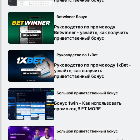
Betwinner Бонус
Руководство по промокоду
Betwinner - узнайте, как получить
приветственный бонус
Руководство по 1xBet
Руководство по промокоду 1xBet -
узнайте, как получить
приветственный бонус
Большой приветственный бонус
Бонус 1win - Как использовать
промокод B ET MORE
Большой приветственный бонус