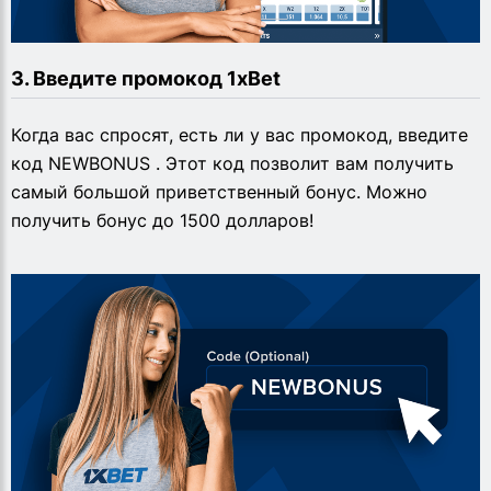
Введите промокод 1xBet
Когда вас спросят, есть ли у вас промокод, введите
код NEWBONUS . Этот код позволит вам получить
самый большой приветственный бонус. Можно
получить бонус до 1500 долларов!