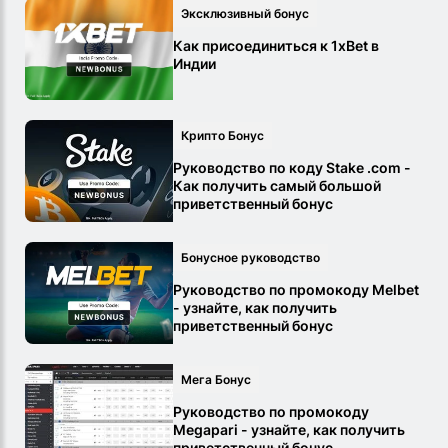
Эксклюзивный бонус
Как присоединиться к 1xBet в
Индии
Крипто Бонус
Руководство по коду Stake .com -
Как получить самый большой
приветственный бонус
Бонусное руководство
Руководство по промокоду Melbet
- узнайте, как получить
приветственный бонус
Мега Бонус
Руководство по промокоду
Megapari - узнайте, как получить
приветственный бонус