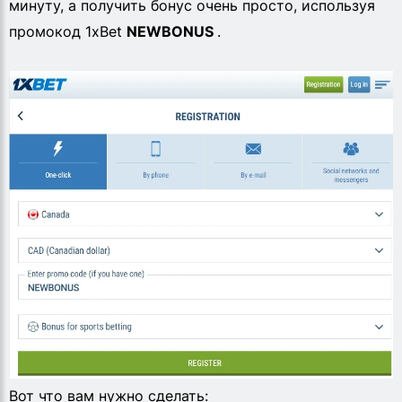
минуту, а получить бонус очень просто, используя
промокод 1xBet
NEWBONUS
.
Вот что вам нужно сделать: