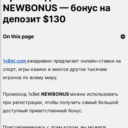
NEWBONUS — бонус на
депозит $130
On this page
1xBet.com
ежедневно предлагает онлайн-ставки на
спорт, игры казино и многое другое тысячам
игроков по всему миру.
Промокод 1xBet
NEWBONUS
можно использовать
при регистрации, чтобы получить самый большой
доступный приветственный бонус.
Присоединившись с этим кодом, вы можете