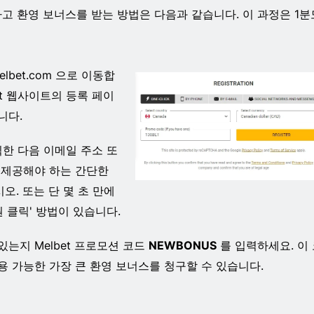
고 환영 보너스를 받는 방법은 다음과 같습니다. 이 과정은 1분
lbet.com 으로 이동합
bet 웹사이트의 등록 페이
니다.
릭한 다음 이메일 주소 또
 제공해야 하는 간단한
. 또는 단 몇 초 만에
원 클릭' 방법이 있습니다.
는지 Melbet 프로모션 코드
NEWBONUS
를 입력하세요. 이 
용 가능한 가장 큰 환영 보너스를 청구할 수 있습니다.