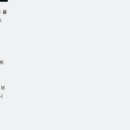
 플
.
스트
정보
니