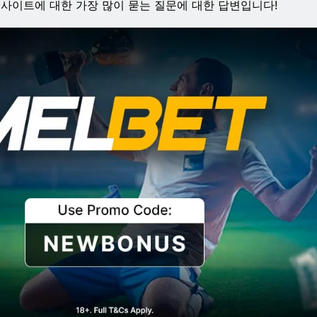
 사이트에 대한 가장 많이 묻는 질문에 대한 답변입니다!