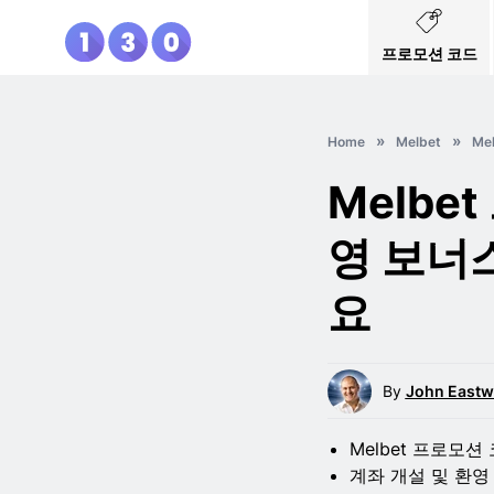
프로모션 코드
Home
Melbet
Me
Melbe
영 보너
요
By
John East
Melbet 프로모션
계좌 개설 및 환영