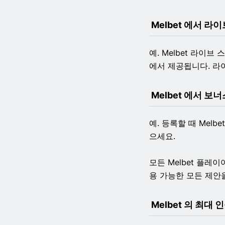
 Melbet 에서 
예. Melbet 라이브
에서 제공됩니다. 라
 Melbet 에서 보
예. 등록할 때 Mel
으세요.
모든 Melbet 플레
용 가능한 모든 제안
 Melbet 의 최