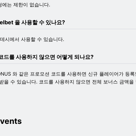
요청에는 제한이 없습니다.
lbet 을 사용할 수 있나요?
방글라데시에서 사용할 수 있습니다.
션 코드를 사용하지 않으면 어떻게 되나요?
WBONUS 와 같은 프로모션 코드를 사용하면 신규 플레이어가 등록
 받을 수 있습니다. 코드를 사용하지 않으면 전체 보너스 금액을
vents