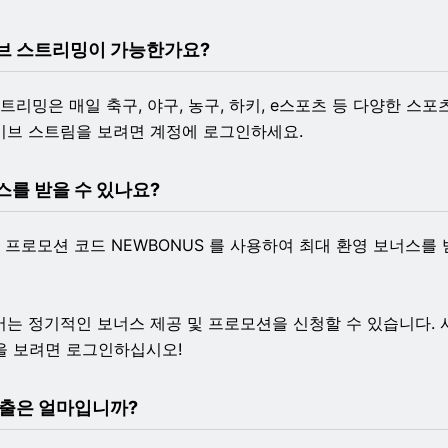
라이브 스트리밍이 가능한가요?
 스트리밍은 매일 축구, 야구, 농구, 하키, e스포츠 등 다양한 스포
이브 스트림을 보려면 계정에 로그인하세요.
너스를 받을 수 있나요?
bet 프로모션 코드 NEWBONUS 를 사용하여 최대 환영 보너스를 
이어는 정기적인 보너스 제공 및 프로모션을 신청할 수 있습니다. 
을 보려면 로그인하십시오!
대 인출은 얼마입니까?