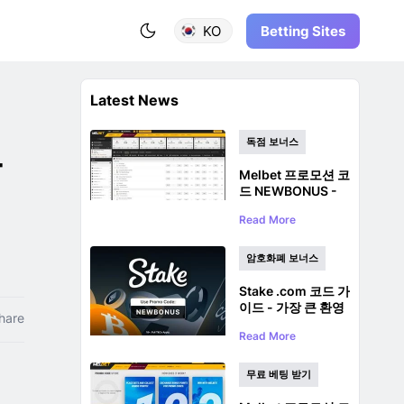
Betting Sites
KO
Latest News
독점 보너스
환
Melbet 프로모션 코
드 NEWBONUS -
최대 $1750 보너스
Read More
를 받는 방법
암호화폐 보너스
Stake .com 코드 가
이드 - 가장 큰 환영
hare
보너스를 받는 방법
Read More
무료 베팅 받기