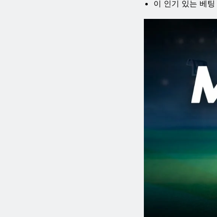
이 인기 있는 베팅