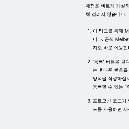
계정을 빠르게 개설하
채 걸리지 않습니다.
이 링크를 통해 Me
니다. 공식 Mel
지로 바로 이동합
'등록' 버튼을 클
는 휴대폰 번호를
양식을 작성하십시오
등록할 수 있는 '
프로모션 코드가 있
드를 사용하면 사