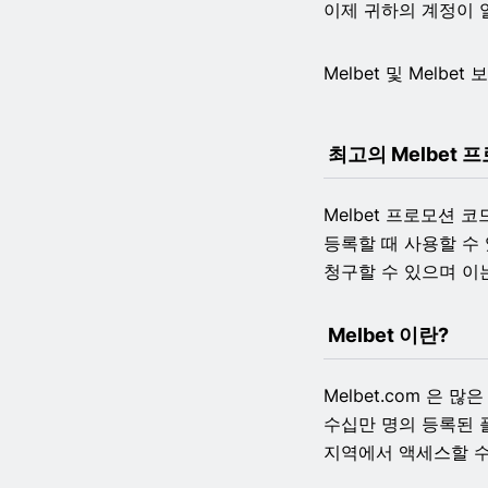
이제 귀하의 계정이 
Melbet 및 Melb
 최고의 Melbet
Melbet 프로모션 
등록할 때 사용할 수 
청구할 수 있으며 이는
 Melbet 이란?
Melbet.com 은 
수십만 명의 등록된 
지역에서 액세스할 수