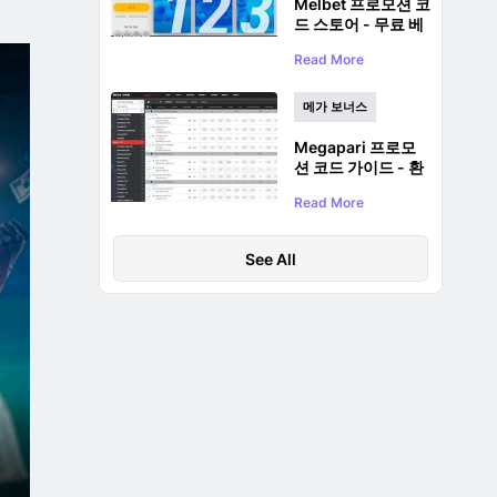
Melbet 프로모션 코
드 스토어 - 무료 베
팅 방법
Read More
메가 보너스
Megapari 프로모
션 코드 가이드 - 환
영 보너스를 받는 방
Read More
법 알아보기
See All