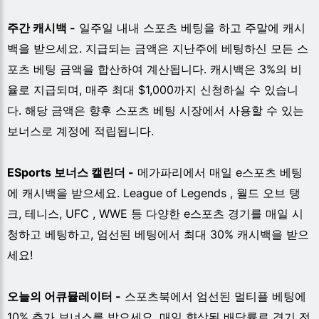
주간 캐시백 -
일주일 내내 스포츠 베팅을 하고 주말에 캐시
백을 받으세요. 지급되는 금액은 지난주에 베팅하신 모든 스
포츠 베팅 금액을 합산하여 계산됩니다. 캐시백은 3%의 비
율로 지급되며, 매주 최대 $1,000까지 신청하실 수 있습니
다. 해당 금액은 향후 스포츠 베팅 시장에서 사용할 수 있는
보너스로 계정에 적립됩니다.
ESports 보너스 캘린더 -
메가파리에서 매일 e스포츠 베팅
에 캐시백을 받으세요. League of Legends , 월드 오브 탱
크, 테니스, UFC , WWE 등 다양한 e스포츠 경기를 매일 시
청하고 베팅하고, 엄선된 베팅에서 최대 30% 캐시백을 받으
세요!
오늘의 어큐뮬레이터 -
스포츠북에서 엄선된 멀티플 베팅에
10% 추가 보너스를 받으세요. 매일 향상된 배당률로 경기 전