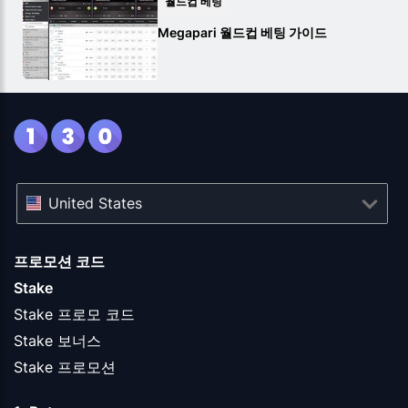
월드컵 베팅
Megapari 월드컵 베팅 가이드
United States
프로모션 코드
Stake
Stake 프로모 코드
Stake 보너스
Stake 프로모션