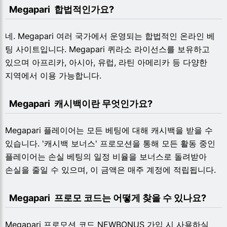
  Megapari  합법적인가요?
네. Megapari 여러 국가에서 운영되는 합법적인 온라인 베
팅 사이트입니다. Megapari 퀴라소 라이선스를 보유하고
있으며 아프리카, 아시아, 유럽, 라틴 아메리카 등 다양한
지역에서 이용 가능합니다.
  Megapari  캐시백이란 무엇인가요?
Megapari 플레이어는 모든 베팅에 대해 캐시백을 받을 수
있습니다. '캐시백 보너스' 프로모션을 통해 모든 활동 중인
플레이어는 손실 베팅의 일정 비율을 보너스로 돌려받아
손실을 줄일 수 있으며, 이 금액은 매주 계정에 적립됩니다.
  Megapari  프로모 코드는 어떻게 찾을 수 있나요?
Megapari 프로모션 코드 NEWBONUS 가입 시 사용하실