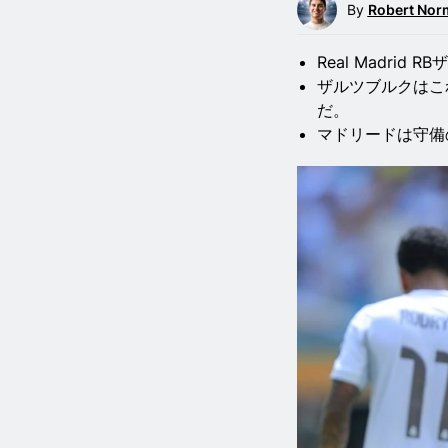
By
Robert Nor
Real Madr
ザルツブルクはこ
だ。
マドリードは守備