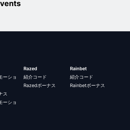
vents
Razed
Rainbet
ロモーショ
紹介コード
紹介コード
Razedボーナス
Rainbetボーナス
ーナス
ロモーショ