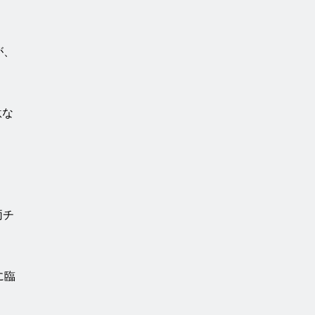
が、
駄な
両チ
に臨