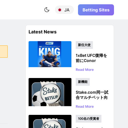
Betting Sites
JA
Latest News
新任大使
1xBet UFC復帰を
前にConor
McGregorグロー
Read More
バルブランドアン
バサダーに起用
新機能
Stake.com同一試
合マルチベット向
けSGMベットトラ
Read More
ッカーをリリース
100名の受賞者