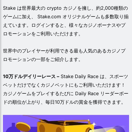
Stake は世界最大の crypto カジノを擁し、約2,000種類の
ゲームに加え、 Stake.com オリジナルゲームも多数取り揃
えています。ログインすると、様々なカジノボーナスやプ
ロモーションをご利用いただけます。
世界中のプレイヤーが利用できる最も人気のあるカジノプ
ロモーションの一部をご紹介します。
10万ドルデイリーレース –
Stake Daily Race は、スポーツ
ベットだけでなくカジノベットにもご利用いただけます！
カジノゲームをプレイするたびに Daily Race リーダーボー
ドの順位が上がり、毎日10万ドルの賞金を獲得できます。