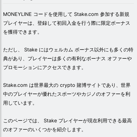
MONEYLINE コードを使用して Stake.com 参加する新規
プレイヤーは、登録して初回入金を行う際に限定ボーナス
を獲得できます。
ただし、 Stake にはウェルカム ボーナス以外にも多くの特
典があり、プレイヤーは多くの有利なボーナス オファーや
プロモーションにアクセスできます。
Stake.com は世界最大の crypto 賭博サイトであり、世界
中のプレイヤーが優れたスポーツやカジノのオファーを利
用しています。
このページでは、 Stake プレイヤーが現在利用できる最高
のオファーのいくつかを紹介します。