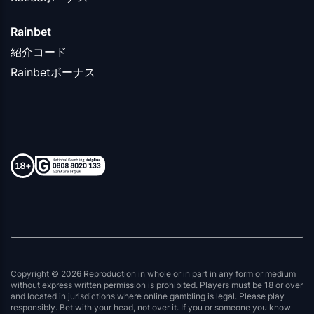
Rainbet
紹介コード
Rainbetボーナス
Copyright © 2026 Reproduction in whole or in part in any form or medium
without express written permission is prohibited. Players must be 18 or over
and located in jurisdictions where online gambling is legal. Please play
responsibly. Bet with your head, not over it. If you or someone you know