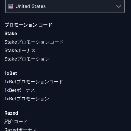
United States
プロモーション コード
Stake
Stakeプロモーションコード
Stakeボーナス
Stakeプロモーション
1xBet
1xBetプロモーションコード
1xBetボーナス
1xBetプロモーション
Razed
紹介コード
Razedボーナス