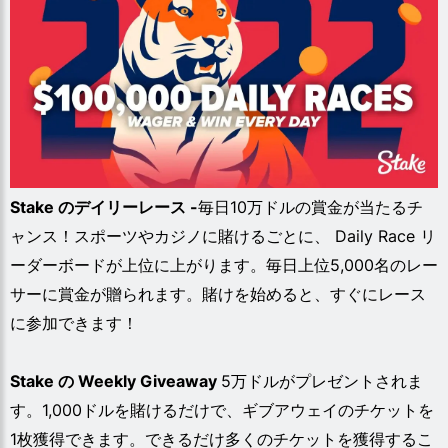
Stake のデイリーレース -
毎日10万ドルの賞金が当たるチ
ャンス！スポーツやカジノに賭けるごとに、 Daily Race リ
ーダーボードが上位に上がります。毎日上位5,000名のレー
サーに賞金が贈られます。賭けを始めると、すぐにレース
に参加できます！
Stake の Weekly Giveaway
5万ドルがプレゼントされま
す。1,000ドルを賭けるだけで、ギブアウェイのチケットを
1枚獲得できます。できるだけ多くのチケットを獲得するこ