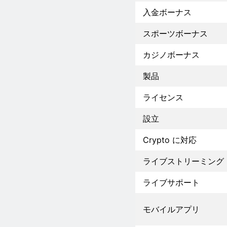
入金ボーナス
スポーツボーナス
カジノボーナス
製品
ライセンス
設立
Crypto に対応
ライブストリーミング
ライブサポート
モバイルアプリ