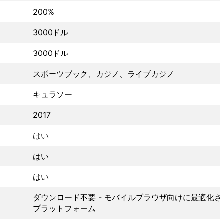
200%
3000ドル
3000ドル
スポーツブック、カジノ、ライブカジノ
キュラソー
2017
はい
はい
はい
ダウンロード不要 - モバイルブラウザ向けに最適化
プラットフォーム