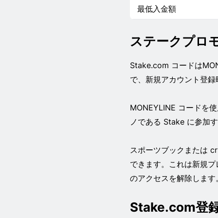
最低入金額
ステークプロ
Stake.com コード
で、新規アカウント登録
MONEYLINE コード
ノである Stake に
スポーツブックまたは cr
できます。これは新規プ
のアクセスを解除します
Stake.com登