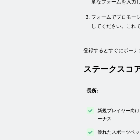
単なフォームを入力
フォームでプロモーショ
してください。これ
登録するとすぐにボーナ
ステークスコ
長所:
新規プレイヤー向け
ーナス
優れたスポーツベッ