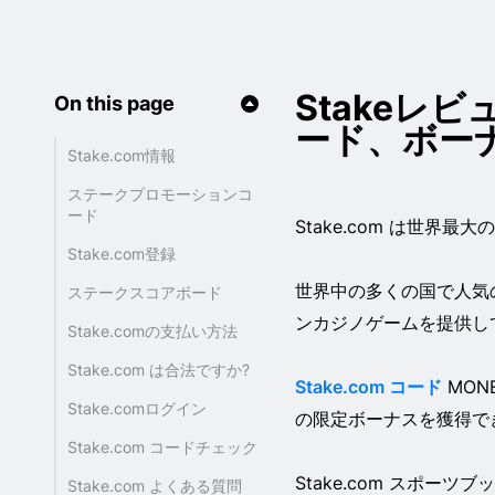
Stakeレビ
On this page
ード、ボー
Stake.com情報
ステークプロモーションコ
ード
Stake.com は世界最
Stake.com登録
世界中の多くの国で人気の
ステークスコアボード
ンカジノゲームを提供し
Stake.comの支払い方法
Stake.com は合法ですか?
Stake.com コード
MONE
Stake.comログイン
の限定ボーナスを獲得で
Stake.com コードチェック
Stake.com スポ
Stake.com よくある質問