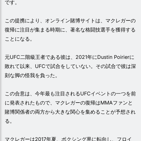
です。
この提携により、オンライン賭博サイトは、マクレガーの
復帰に注目が集まる時期に、著名な格闘技選手を獲得する
ことになる。
元UFC二階級王者である彼は、2021年にDustin Poirierに
敗れて以来、UFCで試合をしていない。その試合で彼は深
刻な脚の怪我を負った。
この合意は、今年最も注目されるUFCイベントの一つを前
に発表されたもので、マクレガーの復帰はMMAファンと
賭博関係者の両方から大きな関心を集めることが予想され
る。
マクレガーは2017年夏、ボクシング界に転向し、フロイ