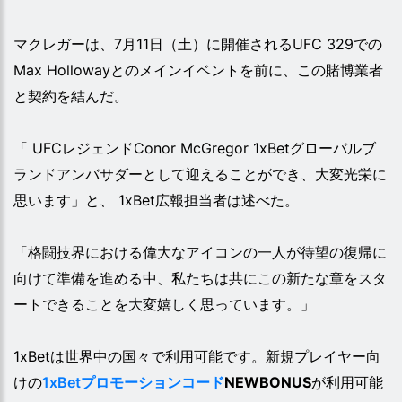
マクレガーは、7月11日（土）に開催されるUFC 329での
Max Hollowayとのメインイベントを前に、この賭博業者
と契約を結んだ。
「 UFCレジェンドConor McGregor 1xBetグローバルブ
ランドアンバサダーとして迎えることができ、大変光栄に
思います」と、 1xBet広報担当者は述べた。
「格闘技界における偉大なアイコンの一人が待望の復帰に
向けて準備を進める中、私たちは共にこの新たな章をスタ
ートできることを大変嬉しく思っています。」
1xBetは世界中の国々で利用可能です。新規プレイヤー向
けの
1xBetプロモーションコード
NEWBONUS
が利用可能