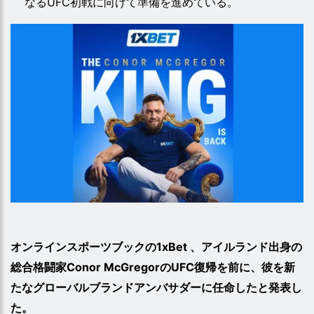
なるUFC初戦に向けて準備を進めている。
オンラインスポーツブックの1xBet 、アイルランド出身の
総合格闘家Conor McGregorのUFC復帰を前に、彼を新
たなグローバルブランドアンバサダーに任命したと発表し
た。