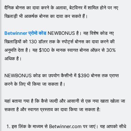
दैनिक बोनस का दावा करने के अलावा, बेटविनर में शामिल होने पर नए
खिलाड़ी भी आकर्षक बोनस का दावा कर सकते हैं।
Betwinner प्रोमो कोड
NEWBONUS है। यह विशेष कोड नए
खिलाड़ियों को 130 डॉलर तक के स्पोर्ट्स बोनस का दावा करने की
अनुमति देता है। यह $100 के मानक स्वागत बोनस ऑफ़र से 30%
अधिक है।
NEWBONUS कोड का उपयोग कैसीनो में $390 बोनस तक प्राप्त
करने के लिए भी किया जा सकता है।
यहां बताया गया है कि कैसे जल्दी और आसानी से एक नया खाता खोला जा
सकता है और स्वागत प्रस्ताव का दावा किया जा सकता है:
इस लिंक के माध्यम से Betwinner.com पर जाएं। यह आपको सीधे