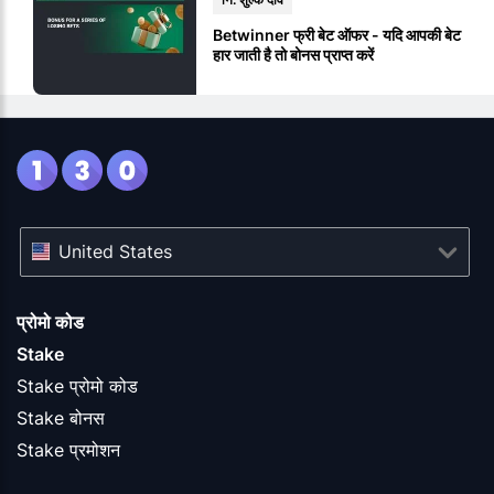
Betwinner फ्री बेट ऑफर - यदि आपकी बेट
हार जाती है तो बोनस प्राप्त करें
United States
प्रोमो कोड
Stake
Stake प्रोमो कोड
Stake बोनस
Stake प्रमोशन