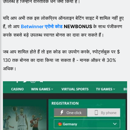
उपलब्ध है जिन्होंने वास्तविक धन जमा किया है।
यदि आप अभी तक इस लोकप्रिय ऑनलाइन बेटिंग साइट में शामिल नहीं हुए
हैं, तो आप
Betwinner प्रोमो कोड
NEWBONUS
के साथ पंजीकरण
करके सबसे बड़े उपलब्ध स्वागत बोनस का दावा कर सकते हैं।
जब आप शामिल होते हैं तो इस कोड का उपयोग करके, स्पोर्ट्सबुक पर $
130 तक बोनस का दावा किया जा सकता है - मानक ऑफ़र से 30%
अधिक।