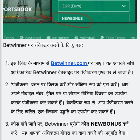
Betwinner पर रजिस्टर करने के लिए, बस:
इस लिंक के माध्यम से
Betwinner.com
पर जाएं। यह आपको सीधे
आधिकारिक Betwinner वेबसाइट पर पंजीकरण पृष्ठ पर ले जाता है।
'पंजीकरण' बटन पर क्लिक करें और संक्षिप्त रूप को पूरा करें। आप
अपने मोबाइल नंबर, ईमेल पते या सोशल मीडिया विवरण का उपयोग
करके पंजीकरण कर सकते हैं। वैकल्पिक रूप से, आप पंजीकरण करने
के लिए त्वरित 'एक-क्लिक' पद्धति का उपयोग कर सकते हैं।
कोड मांगे जाने पर, Betwinner प्रोमो कोड
NEWBONUS
दर्ज
करें। यह आपको अधिकतम बोनस का दावा करने की अनुमति देगा।