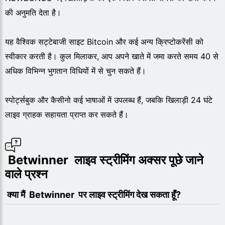
की अनुमति देता है।
यह वैश्विक सट्टेबाजी साइट Bitcoin और कई अन्य क्रिप्टोकरेंसी को
स्वीकार करती है। कुल मिलाकर, आप अपने खाते में जमा करते समय 40 से
अधिक विभिन्न भुगतान विधियों में से चुन सकते हैं।
स्पोर्ट्सबुक और कैसीनो कई भाषाओं में उपलब्ध हैं, जबकि खिलाड़ी 24 घंटे
लाइव ग्राहक सहायता प्राप्त कर सकते हैं।
 Betwinner  लाइव स्ट्रीमिंग अक्सर पूछे जाने 
वाले प्रश्न
 क्या मैं  Betwinner  पर लाइव स्ट्रीमिंग देख सकता हूँ?