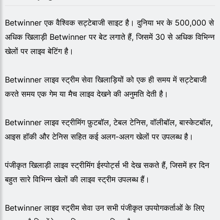
Betwinner एक वैश्विक सट्टेबाजी साइट है। दुनिया भर के 500,000 से
अधिक खिलाड़ी Betwinner पर बेट लगाते हैं, जिसमें 30 से अधिक विभिन्न
खेलों पर लाइव बेटिंग है।
Betwinner लाइव स्ट्रीम सेवा खिलाड़ियों को एक ही समय में सट्टेबाजी
करते समय एक गेम या मैच लाइव देखने की अनुमति देती है।
Betwinner लाइव स्ट्रीमिंग फ़ुटबॉल, टेबल टेनिस, वॉलीबॉल, बास्केटबॉल,
आइस हॉकी और टेनिस सहित कई अलग-अलग खेलों पर उपलब्ध है।
पंजीकृत खिलाड़ी लाइव स्ट्रीमिंग ईस्पोर्ट्स भी देख सकते हैं, जिसमें हर दिन
बहुत सारे विभिन्न खेलों की लाइव स्ट्रीम उपलब्ध हैं।
Betwinner लाइव स्ट्रीम सेवा उन सभी पंजीकृत उपयोगकर्ताओं के लिए