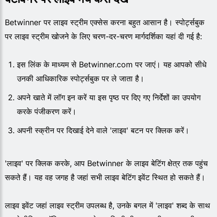
Betwinner पर लाइव स्ट्रीम एक्सेस करना बहुत आसान है। स्पोर्ट्सबुक
पर लाइव स्ट्रीम खोजने के लिए चरण-दर-चरण मार्गदर्शिका यहां दी गई है:
इस लिंक के माध्यम से Betwinner.com पर जाएं। यह आपको सीधे
उनकी आधिकारिक स्पोर्ट्सबुक पर ले जाता है।
अपने खाते में लॉग इन करें या इस पृष्ठ पर दिए गए निर्देशों का उपयोग
करके पंजीकरण करें।
अपनी स्क्रीन पर दिखाई देने वाले 'लाइव' बटन पर क्लिक करें।
'लाइव' पर क्लिक करके, आप Betwinner के लाइव बेटिंग क्षेत्र तक पहुंच
सकते हैं। यह वह जगह है जहां सभी लाइव बेटिंग इवेंट स्थित हो सकते हैं।
लाइव इवेंट जहां लाइव स्ट्रीम उपलब्ध है, उनके बगल में 'लाइव' शब्द के साथ