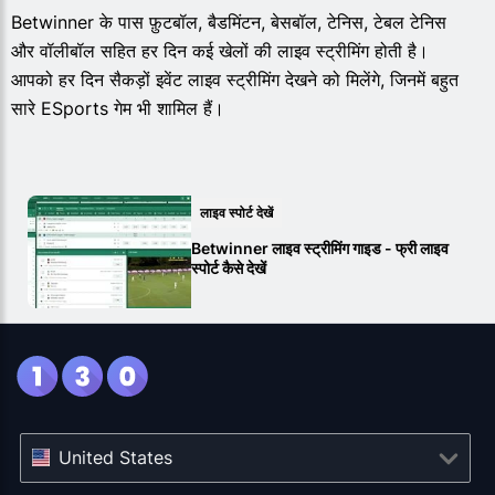
Betwinner के पास फ़ुटबॉल, बैडमिंटन, बेसबॉल, टेनिस, टेबल टेनिस
और वॉलीबॉल सहित हर दिन कई खेलों की लाइव स्ट्रीमिंग होती है।
आपको हर दिन सैकड़ों इवेंट लाइव स्ट्रीमिंग देखने को मिलेंगे, जिनमें बहुत
सारे ESports गेम भी शामिल हैं।
लाइव स्पोर्ट देखें
Betwinner लाइव स्ट्रीमिंग गाइड - फ्री लाइव
स्पोर्ट कैसे देखें
United States