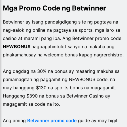
Mga Promo Code ng Betwinner
Betwinner ay isang pandaigdigang site ng pagtaya na
nag-aalok ng online na pagtaya sa sports, mga laro sa
casino at marami pang iba. Ang Betwinner promo code
NEWBONUS
nagpapahintulot sa iyo na makuha ang
pinakamahusay na welcome bonus kapag nagrerehistro.
Ang dagdag na 30% na bonus ay maaaring makuha sa
pamamagitan ng paggamit ng NEWBONUS code, na
may hanggang $130 na sports bonus na magagamit.
Hanggang $390 na bonus sa Betwinner Casino ay
magagamit sa code na ito.
Ang aming
Betwinner promo code
guide ay may higit