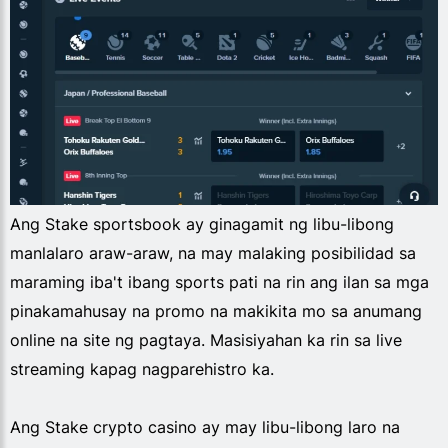
Ang Stake sportsbook ay ginagamit ng libu-libong
manlalaro araw-araw, na may malaking posibilidad sa
maraming iba't ibang sports pati na rin ang ilan sa mga
pinakamahusay na promo na makikita mo sa anumang
online na site ng pagtaya. Masisiyahan ka rin sa live
streaming kapag nagparehistro ka.
Ang Stake crypto casino ay may libu-libong laro na