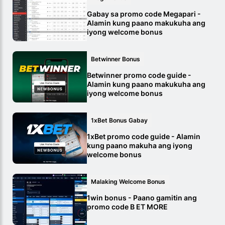
Gabay sa promo code Megapari -
Alamin kung paano makukuha ang
iyong welcome bonus
Betwinner Bonus
Betwinner promo code guide -
Alamin kung paano makukuha ang
iyong welcome bonus
1xBet Bonus Gabay
1xBet promo code guide - Alamin
kung paano makuha ang iyong
welcome bonus
Malaking Welcome Bonus
1win bonus - Paano gamitin ang
promo code B ET MORE