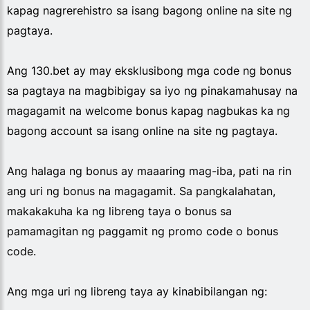
kapag nagrerehistro sa isang bagong online na site ng
pagtaya.
Ang 130.bet ay may eksklusibong mga code ng bonus
sa pagtaya na magbibigay sa iyo ng pinakamahusay na
magagamit na welcome bonus kapag nagbukas ka ng
bagong account sa isang online na site ng pagtaya.
Ang halaga ng bonus ay maaaring mag-iba, pati na rin
ang uri ng bonus na magagamit. Sa pangkalahatan,
makakakuha ka ng libreng taya o bonus sa
pamamagitan ng paggamit ng promo code o bonus
code.
Ang mga uri ng libreng taya ay kinabibilangan ng: