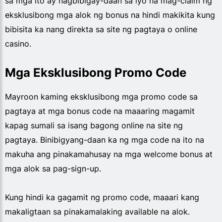
sa mga ito ay nagbibigay-daan sa iyo na mag-claim ng
eksklusibong mga alok ng bonus na hindi makikita kung
bibisita ka nang direkta sa site ng pagtaya o online
casino.
Mga Eksklusibong Promo Code
Mayroon kaming eksklusibong mga promo code sa
pagtaya at mga bonus code na maaaring magamit
kapag sumali sa isang bagong online na site ng
pagtaya. Binibigyang-daan ka ng mga code na ito na
makuha ang pinakamahusay na mga welcome bonus at
mga alok sa pag-sign-up.
Kung hindi ka gagamit ng promo code, maaari kang
makaligtaan sa pinakamalaking available na alok.