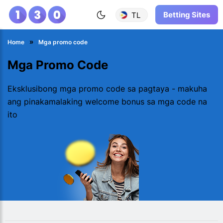
Betting Sites
TL
Home
Mga promo code
Mga Promo Code
Eksklusibong mga promo code sa pagtaya - makuha
ang pinakamalaking welcome bonus sa mga code na
ito