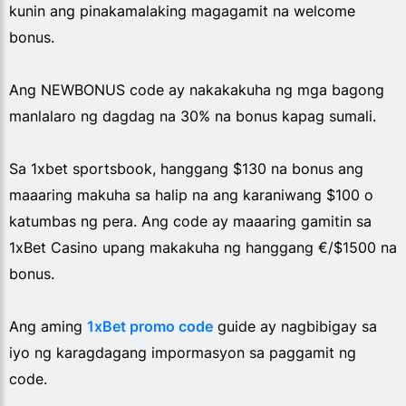
kunin ang pinakamalaking magagamit na welcome
bonus.
Ang NEWBONUS code ay nakakakuha ng mga bagong
manlalaro ng dagdag na 30% na bonus kapag sumali.
Sa 1xbet sportsbook, hanggang $130 na bonus ang
maaaring makuha sa halip na ang karaniwang $100 o
katumbas ng pera. Ang code ay maaaring gamitin sa
1xBet Casino upang makakuha ng hanggang €/$1500 na
bonus.
Ang aming
1xBet promo code
guide ay nagbibigay sa
iyo ng karagdagang impormasyon sa paggamit ng
code.