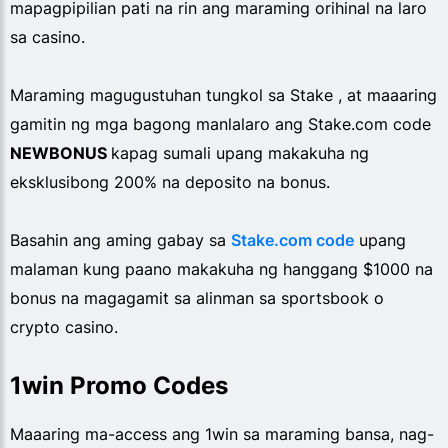
mapagpipilian pati na rin ang maraming orihinal na laro
sa casino.
Maraming magugustuhan tungkol sa Stake , at maaaring
gamitin ng mga bagong manlalaro ang Stake.com code
NEWBONUS
kapag sumali upang makakuha ng
eksklusibong 200% na deposito na bonus.
Basahin ang aming gabay sa
Stake.com code
upang
malaman kung paano makakuha ng hanggang $1000 na
bonus na magagamit sa alinman sa sportsbook o
crypto casino.
1win Promo Codes
Maaaring ma-access ang 1win sa maraming bansa, nag-