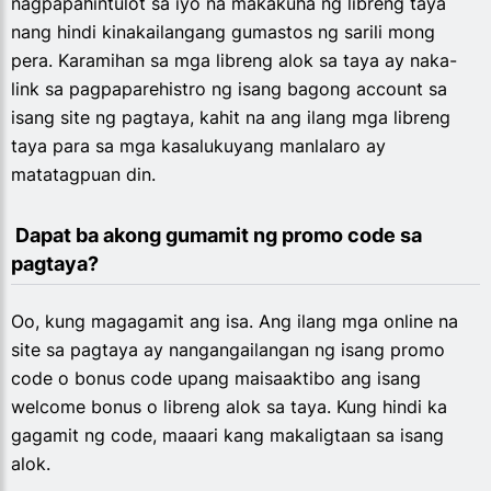
nagpapahintulot sa iyo na makakuha ng libreng taya
nang hindi kinakailangang gumastos ng sarili mong
pera. Karamihan sa mga libreng alok sa taya ay naka-
link sa pagpaparehistro ng isang bagong account sa
isang site ng pagtaya, kahit na ang ilang mga libreng
taya para sa mga kasalukuyang manlalaro ay
matatagpuan din.
 Dapat ba akong gumamit ng promo code sa 
pagtaya?
Oo, kung magagamit ang isa. Ang ilang mga online na
site sa pagtaya ay nangangailangan ng isang promo
code o bonus code upang maisaaktibo ang isang
welcome bonus o libreng alok sa taya. Kung hindi ka
gagamit ng code, maaari kang makaligtaan sa isang
alok.