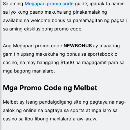
Sa aming
Megapari promo code
guide, ipapakita namin
sa iyo kung paano makuha ang pinakamalaking
available na welcome bonus sa pamamagitan ng pagsali
sa aming eksklusibong promo code.
Ang Megapari promo code
NEWBONUS
ay maaaring
gamitin upang makakuha ng bonus sa sportsbook o
casino, na may hanggang $1500 na magagamit para sa
mga bagong manlalaro.
Mga Promo Code ng Melbet
Melbet ay isang pandaigdigang site ng pagtaya na nag-
aalok ng online na pagtaya sa sports at mga laro sa
casino sa libu-libong manlalaro araw-araw.