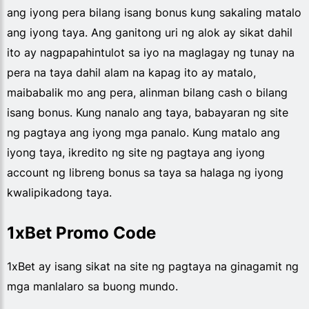
ang iyong pera bilang isang bonus kung sakaling matalo
ang iyong taya. Ang ganitong uri ng alok ay sikat dahil
ito ay nagpapahintulot sa iyo na maglagay ng tunay na
pera na taya dahil alam na kapag ito ay matalo,
maibabalik mo ang pera, alinman bilang cash o bilang
isang bonus. Kung nanalo ang taya, babayaran ng site
ng pagtaya ang iyong mga panalo. Kung matalo ang
iyong taya, ikredito ng site ng pagtaya ang iyong
account ng libreng bonus sa taya sa halaga ng iyong
kwalipikadong taya.
1xBet Promo Code
1xBet ay isang sikat na site ng pagtaya na ginagamit ng
mga manlalaro sa buong mundo.