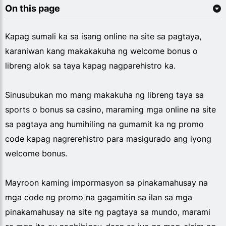
On this page
Kapag sumali ka sa isang online na site sa pagtaya,
karaniwan kang makakakuha ng welcome bonus o
libreng alok sa taya kapag nagparehistro ka.
Sinusubukan mo mang makakuha ng libreng taya sa
sports o bonus sa casino, maraming mga online na site
sa pagtaya ang humihiling na gumamit ka ng promo
code kapag nagrerehistro para masigurado ang iyong
welcome bonus.
Mayroon kaming impormasyon sa pinakamahusay na
mga code ng promo na gagamitin sa ilan sa mga
pinakamahusay na site ng pagtaya sa mundo, marami