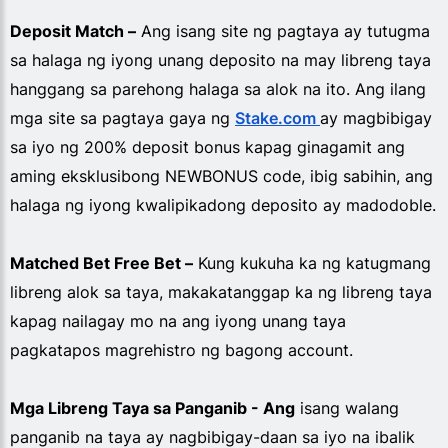
Deposit Match –
Ang isang site ng pagtaya ay tutugma
sa halaga ng iyong unang deposito na may libreng taya
hanggang sa parehong halaga sa alok na ito. Ang ilang
mga site sa pagtaya gaya ng
Stake.com
ay magbibigay
sa iyo ng 200% deposit bonus kapag ginagamit ang
aming eksklusibong NEWBONUS code, ibig sabihin, ang
halaga ng iyong kwalipikadong deposito ay madodoble.
Matched Bet Free Bet –
Kung kukuha ka ng katugmang
libreng alok sa taya, makakatanggap ka ng libreng taya
kapag nailagay mo na ang iyong unang taya
pagkatapos magrehistro ng bagong account.
Mga Libreng Taya sa Panganib - Ang
isang walang
panganib na taya ay nagbibigay-daan sa iyo na ibalik