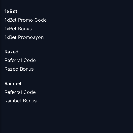
1xBet
1xBet Promo Code
1xBet Bonus
1xBet Promosyon
Razed
Referral Code
Razed Bonus
Rainbet
Referral Code
Rainbet Bonus