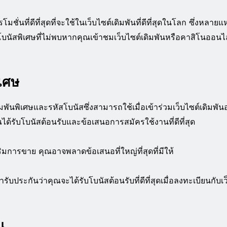
โมชั่นที่ดีที่สุดที่จะใช้ในเว็บไซต์เดิมพันที่ดีที่สุดในโลก ซึ่งหลายแห
บนัสพิเศษที่ไม่พบหากคุณเข้าชมเว็บไซต์เดิมพันหรือคาสิโนออนไ
ิเศษ
มพันพิเศษและรหัสโบนัสซึ่งสามารถใช้เมื่อเข้าร่วมเว็บไซต์เดิมพั
ุณได้รับโบนัสต้อนรับและข้อเสนอการสมัครใช้งานที่ดีที่สุด
ริมการขาย คุณอาจพลาดข้อเสนอที่ใหญ่ที่สุดที่มีให้
ับประกันว่าคุณจะได้รับโบนัสต้อนรับที่ดีที่สุดเมื่อลงทะเบียนกับเว
น