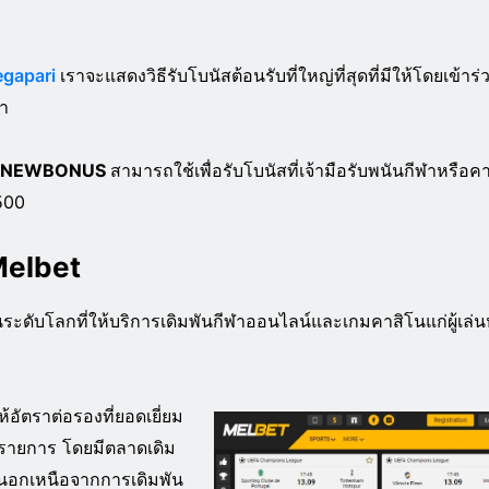
egapari
เราจะแสดงวิธีรับโบนัสต้อนรับที่ใหญ่ที่สุดที่มีให้โดยเข้าร่
า
NEWBONUS
สามารถใช้เพื่อรับโบนัสที่เจ้ามือรับพนันกีฬาหรือค
1500
Melbet
ันระดับโลกที่ให้บริการเดิมพันกีฬาออนไลน์และเกมคาสิโนแก่ผู้เล่
้อัตราต่อรองที่ยอดเยี่ยม
 รายการ โดยมีตลาดเดิม
น นอกเหนือจากการเดิมพัน