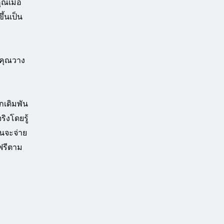
ณเมื่อ
้นเป็น
อคุณวาง
กเดิมพัน
ิงโดยรู้
ันจะจ่าย
ฟรีตาม