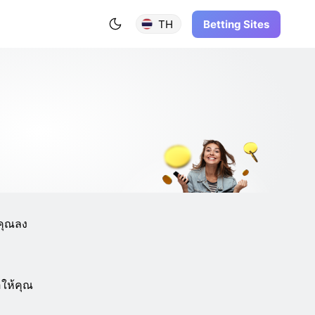
Betting Sites
TH
อคุณลง
อให้คุณ