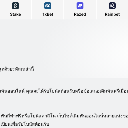
Stake
1xBet
Razed
Rainbet
ุดด้วยรหัสเหล่านี้
ดิมพันออนไลน์ คุณจะได้รับโบนัสต้อนรับหรือข้อเสนอเดิมพันฟรีเมื่
มพันกีฬาฟรีหรือโบนัสคาสิโน เว็บไซต์เดิมพันออนไลน์หลายแห่งข
เบียนเพื่อรับโบนัสต้อนรับ