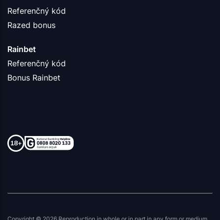
Referenčný kód
Razed bonus
Rainbet
Referenčný kód
Bonus Rainbet
Copyright © 2026 Reproduction in whole or in part in any form or medium