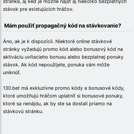
stránke, aj keď je možné nájsť aj niekoľko bezplatných
stávok pre existujúcich hráčov.
 Mám použiť propagačný kód na stávkovanie?
Áno, ak je k dispozícii. Niektoré online stávkové
stránky vyžadujú promo kód alebo bonusový kód na
aktiváciu uvítacieho bonusu alebo bezplatnej ponuky
stávok. Ak kód nepoužijete, ponuka vám môže
uniknúť.
130.bet má exkluzívne promo kódy a bonusové kódy,
ktoré umožňujú hráčom uplatniť si bonusové ponuky,
ktoré sa nenájdu, ak by ste sa dostali priamo na
stávkovú stránku.