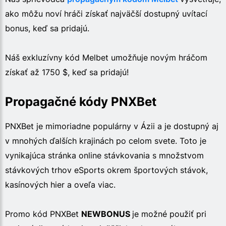
ako môžu noví hráči získať najväčší dostupný uvítací
bonus, keď sa pridajú.
Náš exkluzívny kód Melbet umožňuje novým hráčom
získať až 1750 $, keď sa pridajú!
Propagačné kódy PNXBet
PNXBet je mimoriadne populárny v Ázii a je dostupný aj
v mnohých ďalších krajinách po celom svete. Toto je
vynikajúca stránka online stávkovania s množstvom
stávkových trhov eSports okrem športových stávok,
kasínových hier a oveľa viac.
Promo kód PNXBet
NEWBONUS
je možné použiť pri