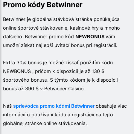
Promo kódy Betwinner
Betwinner je globálna stávková stránka ponúkajúca
online športové stávkovanie, kasínové hry a mnoho
ďalšieho. Betwinner promo kód
NEWBONUS
vám
umožní získať najlepší uvítací bonus pri registrácii.
Extra 30% bonus je možné získať použitím kódu
NEWBONUS , pričom k dispozícii je až 130 $
športového bonusu. S týmto kódom je k dispozícii
bonus až 390 $ v Betwinner Casino.
Náš
sprievodca promo kódmi Betwinner
obsahuje viac
informácií o používaní kódu a registrácii na tejto
globálnej stránke online stávkovania.