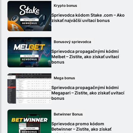
Krypto bonus
Sprievodca kódom Stake .com – Ako
získať najväčší uvítací bonus
Bonusový sprievodca
Sprievodca propagačnými kódmi
Melbet – Zistite, ako získať uvítací
bonus
Mega bonus
Sprievodca propagačnými kódmi
Megapari – Zistite, ako získať uvítací
bonus
Betwinner Bonus
Sprievodca promo kódom
Betwinner – Zistite, ako získať