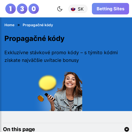
Betting Sites
SK
Home
Propagačné kódy
Propagačné kódy
Exkluzívne stávkové promo kódy – s týmito kódmi
získate najväčšie uvítacie bonusy
On this page