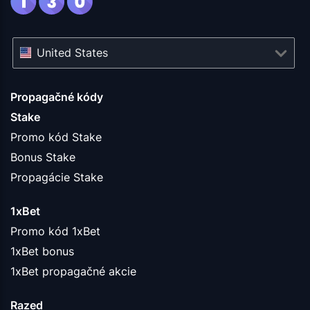
United States
Propagačné kódy
Stake
Promo kód Stake
Bonus Stake
Propagácie Stake
1xBet
Promo kód 1xBet
1xBet bonus
1xBet propagačné akcie
Razed