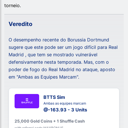
torneio.
Veredito
O desempenho recente do Borussia Dortmund
sugere que este pode ser um jogo difícil para Real
Madrid , que tem se mostrado vulnerável
defensivamente nesta temporada. Mas, com o
poder de fogo do Real Madrid no ataque, aposto
em "Ambas as Equipes Marcam".
BTTS Sim
Ambas as equipes marcam
@-163.93 - 3 Units
25,000 Gold Coins + 1 Shuffle Cash
with referral code MAXBONUS