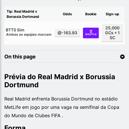
Tip: Real Madrid v
Odds
Bookie
Sign-up
Borussia Dortmund
25,000
BTTS Sim
@-163.93
GCs + 1
Ambas as equipes marcam
SC
On this page
Prévia do Real Madrid x Borussia
Dortmund
Real Madrid enfrenta Borussia Dortmund no estádio
MetLife em jogo por uma vaga na semifinal da Copa
do Mundo de Clubes FIFA .
Forma