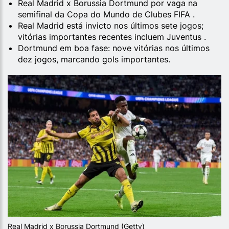
Real Madrid x Borussia Dortmund por vaga na
semifinal da Copa do Mundo de Clubes FIFA .
Real Madrid está invicto nos últimos sete jogos;
vitórias importantes recentes incluem Juventus .
Dortmund em boa fase: nove vitórias nos últimos
dez jogos, marcando gols importantes.
Real Madrid x Borussia Dortmund (Getty)