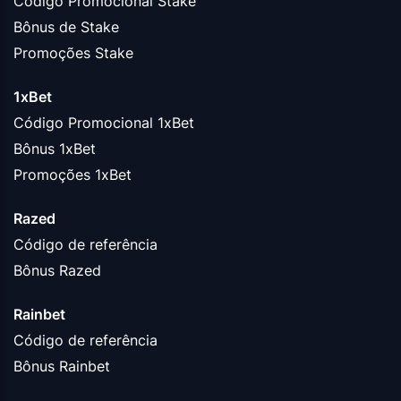
Código Promocional Stake
Bônus de Stake
Promoções Stake
1xBet
Código Promocional 1xBet
Bônus 1xBet
Promoções 1xBet
Razed
Código de referência
Bônus Razed
Rainbet
Código de referência
Bônus Rainbet