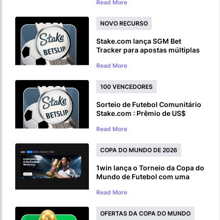
Read More
NOVO RECURSO
Stake.com lança SGM Bet
Tracker para apostas múltiplas
no mesmo jogo.
Read More
100 VENCEDORES
Sorteio de Futebol Comunitário
Stake.com : Prêmio de US$
100.000 para a Copa do Mundo
Read More
COPA DO MUNDO DE 2026
1win lança o Torneio da Copa do
Mundo de Futebol com uma
premiação total de 5.000.000
Read More
USDT
OFERTAS DA COPA DO MUNDO