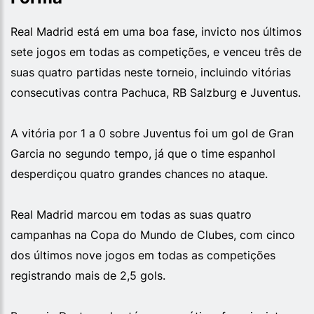
Real Madrid está em uma boa fase, invicto nos últimos
sete jogos em todas as competições, e venceu três de
suas quatro partidas neste torneio, incluindo vitórias
consecutivas contra Pachuca, RB Salzburg e Juventus.
A vitória por 1 a 0 sobre Juventus foi um gol de Gran
Garcia no segundo tempo, já que o time espanhol
desperdiçou quatro grandes chances no ataque.
Real Madrid marcou em todas as suas quatro
campanhas na Copa do Mundo de Clubes, com cinco
dos últimos nove jogos em todas as competições
registrando mais de 2,5 gols.