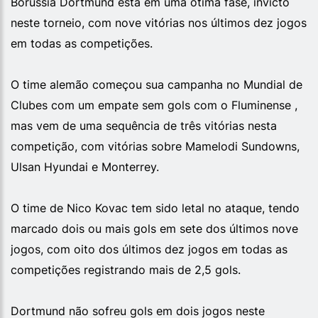
Borussia Dortmund está em uma ótima fase, invicto
neste torneio, com nove vitórias nos últimos dez jogos
em todas as competições.
O time alemão começou sua campanha no Mundial de
Clubes com um empate sem gols com o Fluminense ,
mas vem de uma sequência de três vitórias nesta
competição, com vitórias sobre Mamelodi Sundowns,
Ulsan Hyundai e Monterrey.
O time de Nico Kovac tem sido letal no ataque, tendo
marcado dois ou mais gols em sete dos últimos nove
jogos, com oito dos últimos dez jogos em todas as
competições registrando mais de 2,5 gols.
Dortmund não sofreu gols em dois jogos neste