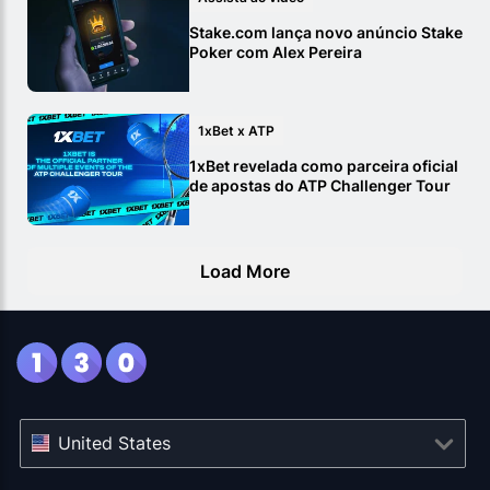
Stake.com lança novo anúncio Stake
Poker com Alex Pereira
1xBet x ATP
1xBet revelada como parceira oficial
de apostas do ATP Challenger Tour
Load More
United States