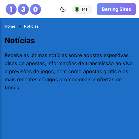
Betting Sites
PT
Home
Notícias
Notícias
Receba as últimas notícias sobre apostas esportivas,
dicas de apostas, informações de transmissão ao vivo
e previsões de jogos, bem como apostas grátis e os
mais recentes códigos promocionais e ofertas de
bônus.