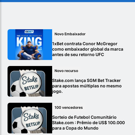
Novo Embaixador
1xBet contrata Conor McGregor
como embaixador global da marca
antes de seu retorno UFC
Novo recurso
Stake.com lança SGM Bet Tracker
para apostas múltiplas no mesmo
jogo.
100 vencedores
Sorteio de Futebol Comunitário
Stake.com : Prêmio de US$ 100.000
para a Copa do Mundo